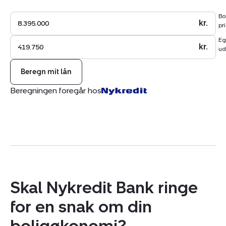
mulighederne i denne unikke lejlighed i Hellerup.
Bo
kr.
pri
Eg
kr.
ud
Beregn mit lån
Beregningen foregår hos
Skal Nykredit Bank ringe
for en snak om din
boligøkonomi?