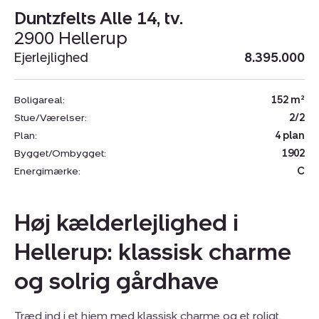
Duntzfelts Alle 14, tv.
2900 Hellerup
Ejerlejlighed
8.395.000
Boligareal:
152 m²
Stue/Værelser:
2/2
Plan:
4 plan
Bygget/Ombygget:
1902
Energimærke:
C
Høj kælderlejlighed i
Hellerup: klassisk charme
og solrig gårdhave
Træd ind i et hjem med klassisk charme og et roligt,