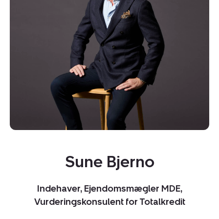
Kopier link
Sune Bjerno
Del via mail
Indehaver, Ejendomsmægler MDE,
Vurderingskonsulent for Totalkredit