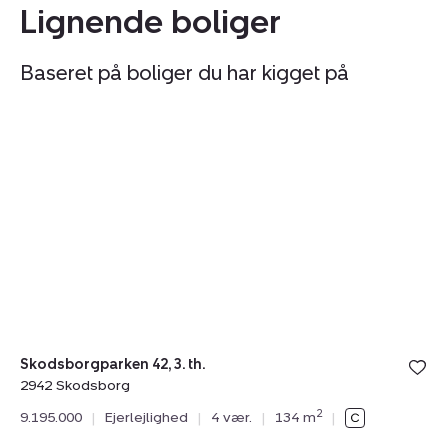
Lignende boliger
Baseret på boliger du har kigget på
Ejerlejlighed:
Ej
Tilmeld åbent hus
søndag 09. august kl. 10.00 - 16.00
Skodsborgparken
Tr
42,
28
3.
2.
th.,
12
2942
2
Skodsborg
V
Skodsborgparken 42, 3. th.
2942 Skodsborg
Trø
2
9.195.000
|
Ejerlejlighed
|
4 vær.
|
134 m
|
29