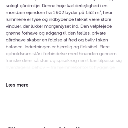
solrigt gårdmiljø. Denne høje kælderlejlighed i en
mondæn ejendom fra 1902 byder på 152 m², hvor
rummene er lyse og indbydende takket være store
vinduer, der lukker morgenlyset ind. Den velplejede
grønne forhave og adgang til den fælles, private
gårdhave skaber en følelse af fred og byliv i skøn
balance. Indretningen er hjemlig og fleksibel. Flere
opholdsrum står i forbindelse med hinanden gennem
franske døre, så stue og spisekrog nemt kan tilpasse sig
hverdagens behov — fra hjemmekontor til hyggelige
aftener med venner. Parketgulvets varme tone løber
gennem de fleste rum, mens køkkenets sorte klinkegulv
Udvid/skjul
og rustfri stålbordplader giver et moderne, praktisk
tekst
modspil. Vaskefaciliteterne er samlet i et funktionelt
bryggers, og badeværelset med badekar indbyder til
afslapning efter en lang dag. De særlige kvaliteter er
mange: de store vinduer skaber et dejligt lysindfald, de
klassiske døre rammer rummet ind, og ejendommens