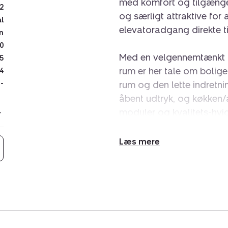
med komfort og tilgængeli
2
og særligt attraktive for
al
elevatoradgang direkte ti
n
0
Med en velgennemtænkt p
5
rum er her tale om boliger
4
-
rum og den lette indretnin
åbent udtryk, og køkken/
moduler og kvalitets-hvide
et indbydende fællesomr
store gulv-til-loft-vindue
Udvid/skjul
en rummelig altan, hvor 
tekst
Tekstilparken byder på 
naboskab på tværs af gene
afslappende gåture, og hu
have kæledyr med sig.