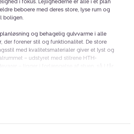
ghed i fokus. Lejlighederne er alle i ét plan
 ældre beboere med deres store, lyse rum og
l boligen.
lanløsning og behagelig gulvvarme i alle
, der forener stil og funktionalitet. De store
gsstil med kvalitetsmaterialer giver et lyst og
alrummet – udstyret med stilrene HTH-
varer – ligger i forlængelse af stuen, så I får
åde til både måltider og hyggestunder. De
r sikrer et skønt lysindfald og giver adgang til
sommerens måltider kan nydes.
grønne gårdrum mellem boligerne og et godt
rationer. Skoven i baghaven inviterer til
sdyr er tilladt for de beboere, der ønsker at