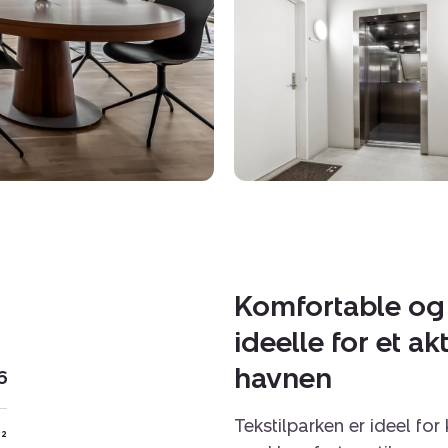
Komfortable og l
ideelle for et ak
havnen
6
Tekstilparken er ideel for
²