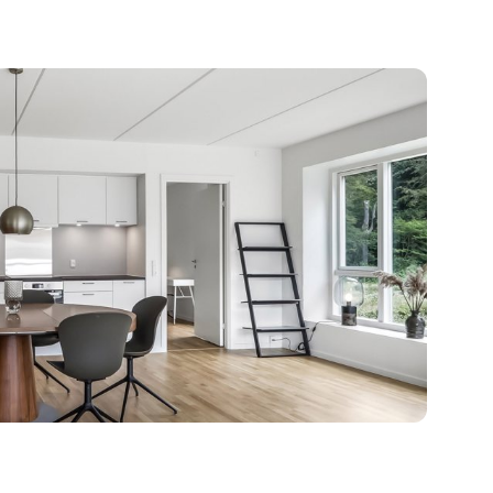
 det bedste fra natur og by, med kun tre
rum og let adgang til Tekstilparkens eget
ema1000. For jer med elbil er der
 ved boligen, og parkeringspladser findes få
 harmonisk balance mellem byliv, natur og
il jer, der søger komfort og fællesskab i
 på; https://tekstilparken.dk/
plev denne fantastiske boligmulighed.
 Palle Jensen på tlf. 6613 1323.