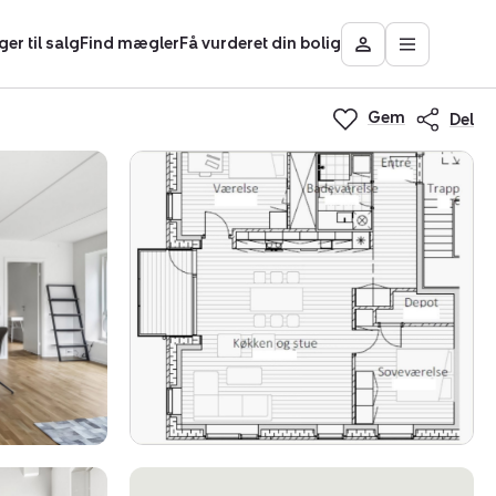
ger til salg
Find mægler
Få vurderet din bolig
Åbn
Besøg
hovedmen
Mit
Nybolig
Gem
Del