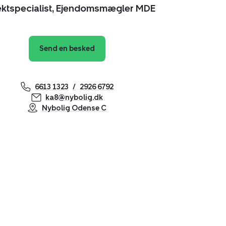
ektspecialist, Ejendomsmægler MDE
Send en besked
6613 1323
2926 6792
ka8@nybolig.dk
Nybolig Odense C