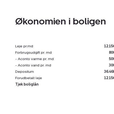
Økonomien i boligen
Leje pr.md
12.15
Forbrugsudgift pr. md
80
- Aconto varme pr. md
50
- Aconto vand pr. md
30
Depositum
36.46
Forudbetalt leje
12.15
Tjek boliglån