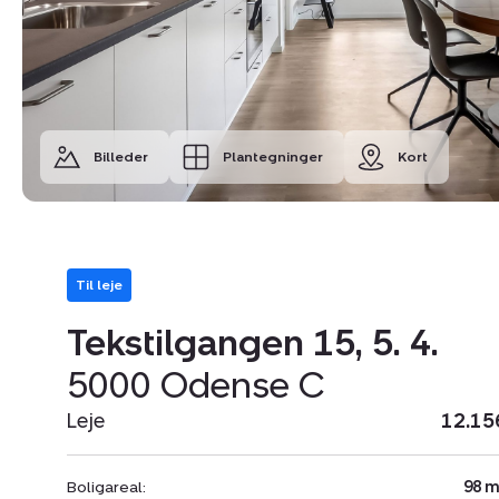
Billeder
Plantegninger
Kort
Til leje
Tekstilgangen 15, 5. 4.
5000 Odense C
Leje
12.15
Boligareal:
98 m