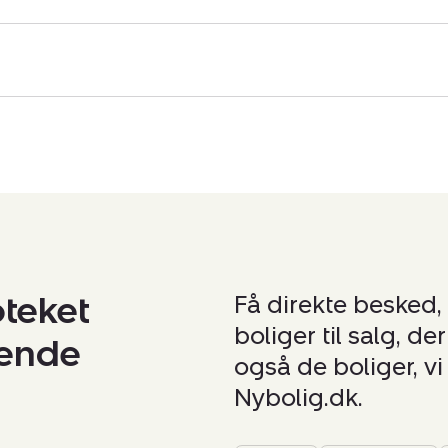
oteket
Få direkte besked,
boliger til salg, d
nende
også de boliger, vi 
Nybolig.dk.