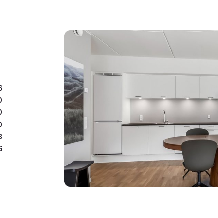
Beliggenheden kombinerer
kilometer til Odense cent
supermarked, den store R
opladningsmuligheder tæt
meter fra hoveddøren.
6
Tekstilparken tilbyder en
0
bekvemmelighed – oplagt t
0
0
smukke omgivelser.
8
Se mere omkring boligerne
6
Book en fremvisning og o
Kontakt Nybolig Projekt -