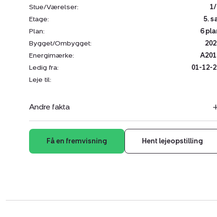
Stue/Værelser:
1/
Etage:
5. s
Plan:
6 pla
Bygget/Ombygget:
202
Energimærke:
A201
Ledig fra:
01-12-2
Leje til:
Andre fakta
Få en fremvisning
Hent lejeopstilling