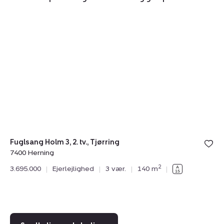
Ejerlejlighed:
Ej
Fuglsang
G
Holm
19
3,
2.
2.
2.,
tv.,
7
Tjørring,
He
7400
Herning
Fuglsang Holm 3, 2. tv., Tjørring
7400 Herning
Gr
2
3.695.000
|
Ejerlejlighed
|
3 vær.
|
140 m
|
74
4.