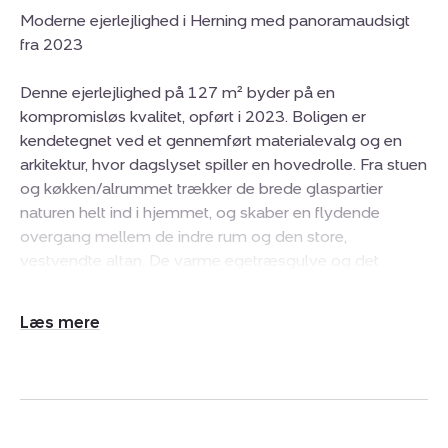
Moderne ejerlejlighed i Herning med panoramaudsigt
fra 2023
Denne ejerlejlighed på 127 m² byder på en
kompromisløs kvalitet, opført i 2023. Boligen er
kendetegnet ved et gennemført materialevalg og en
arkitektur, hvor dagslyset spiller en hovedrolle. Fra stuen
og køkken/alrummet trækker de brede glaspartier
naturen helt ind i hjemmet, og skaber en flydende
overgang mellem de indre rum og den store,
vestvendte altan. De varme egetræsgulve og det
stilrene køkken i mørke nuancer med eksklusive detaljer
danner rammen om et moderne og funktionelt
Udvid/skjul
levemiljø, hvor hver kvadratmeter er gennemtænkt.
tekst
Indretningen er centreret omkring det åbne
køkken/alrum og stue, der fungerer som boligens
samlingspunkt. Den åbne planløsning giver luft og