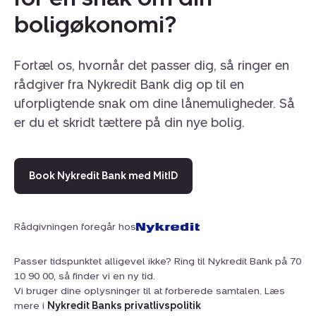
byliv og ro. Knudmosen ligger i gåafstand og indbyder
boligøkonomi?
til gåture og naturoplevelser, uanset årstid. Hverdagens
logistik lettes markant af den korte afstand til
indkøbsmuligheder. Med blot en kilometer til Herning
Fortæl os, hvornår det passer dig, så ringer en
Station og nem adgang til busforbindelser ved
rådgiver fra Nykredit Bank dig op til en
Grøndahlsvej, er infrastrukturen ideel for både pendlere
uforpligtende snak om dine lånemuligheder. Så
og dem, der ønsker en nem hverdag i en bolig, hvor
er du et skridt tættere på din nye bolig.
moderne komfort og natur mødes.
Book Nykredit Bank med MitID
Rådgivningen foregår hos
Passer tidspunktet alligevel ikke? Ring til Nykredit Bank på 70
10 90 00, så finder vi en ny tid.
Vi bruger dine oplysninger til at forberede samtalen. Læs
mere i
Nykredit Banks privatlivspolitik