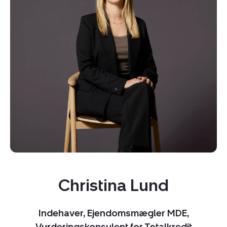
Kopier link
Del via mail
Christina Lund
Indehaver, Ejendomsmægler MDE,