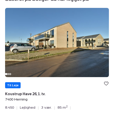
Lejlighed:
Le
Koustrup
K
Have
H
26,
2,
1.
Li
tv.,
7
7400
He
Herning
Til Leje
Ti
Koustrup Have 26, 1. tv.
Ko
7400 Herning
74
2
8.450
|
Lejlighed
|
3 vær.
|
85 m
|
8.