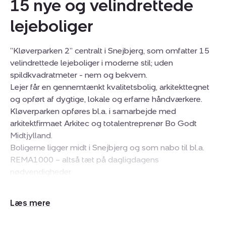
15 nye og velindrettede
lejeboliger
”Kløverparken 2” centralt i Snejbjerg, som omfatter 15
velindrettede lejeboliger i moderne stil; uden
spildkvadratmeter - nem og bekvem.
Lejer får en gennemtænkt kvalitetsbolig, arkitekttegnet
og opført af dygtige, lokale og erfarne håndværkere.
Kløverparken opføres bl.a. i samarbejde med
arkitektfirmaet Arkitec og totalentreprenør Bo Godt
Midtjylland.
Boligerne ligger midt i Snejbjerg og som nabo til bl.a.
REMA1000 – altså tæt på dagligdagens
nødvendigheder.
Bybus: 90 meter
Udvid/skjul
Indkøb: 40 meter
tekst
Plejehjem: 350 meter