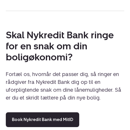
Visualiseringer er modelfotos og med forbehold for
rettelser. Visualiseringerne er tilfældigt udvalgte og
passer nødvendigvis ikke til den enkelte lejlighed. Ret
til ændringer forbeholdes, herunder korrektion af
indretning mm
Skal Nykredit Bank ringe
for en snak om din
boligøkonomi?
Fortæl os, hvornår det passer dig, så ringer en
rådgiver fra Nykredit Bank dig op til en
uforpligtende snak om dine lånemuligheder. Så
er du et skridt tættere på din nye bolig.
Book Nykredit Bank med MitID