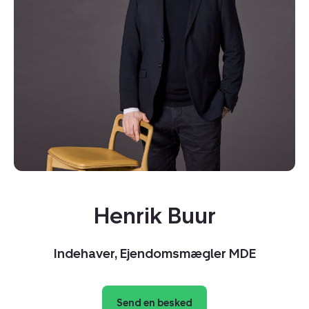
Henrik Buur
Kopier link
Del via mail
Indehaver, Ejendomsmægler MDE
Send en besked