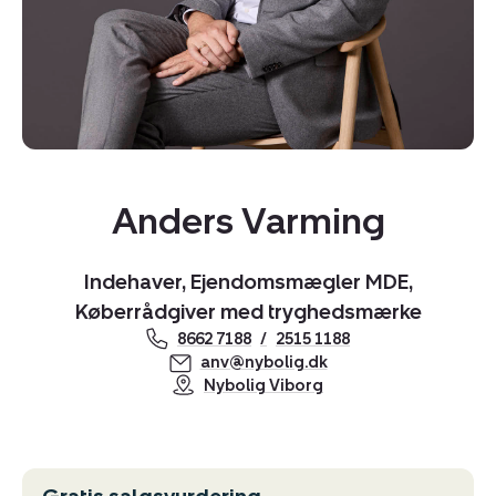
Kopier link
Del via mail
Anders Varming
Indehaver, Ejendomsmægler MDE,
Køberrådgiver med tryghedsmærke
8662 7188
2515 1188
anv@nybolig.dk
Nybolig Viborg