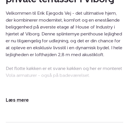
Velkommen til Erik Ejegods Vej - det ultimative hjem,
der kombinerer modernitet, komfort og en enestående
beliggenhed på øverste etage af House of Industry i
hjertet af Viborg. Denne splinternye penthouse lejlighed
er nu tilgængelig for udlejning, og det er din chance for
at opleve en eksklusiv livsstil i en dynamisk bydel. I hele
lejligheden er lofthøjden 2,8 m med akustikloft.
Det flotte køkken er et svane køkken og her er monteret
Vola armaturer - også på badeværelset.
Du vil bo i gåafstand til Viborgs pulserende byliv,
butikker, restauranter og kulturelle attraktioner.
Udvid/skjul
Samtidig har du let adgang til transportforbindelser hvis
tekst
der fx skal pendles til arbejde.
Denne nybyggede lejlighed er beliggende i øverste
etage og byder på en fantastisk udsigt over byen. Med