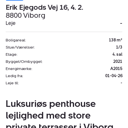
Erik Ejegods Vej 16, 4. 2.
8800 Viborg
Leje
-
Boligareal:
138 m²
Stue/Værelser:
1/3
Etage:
4. sal
Bygget/Ombygget:
2021
Energimærke:
A2015
Ledig fra:
01-04-26
Leje til:
-
Luksuriøs penthouse
lejlighed med store
private terrasser i Viborg