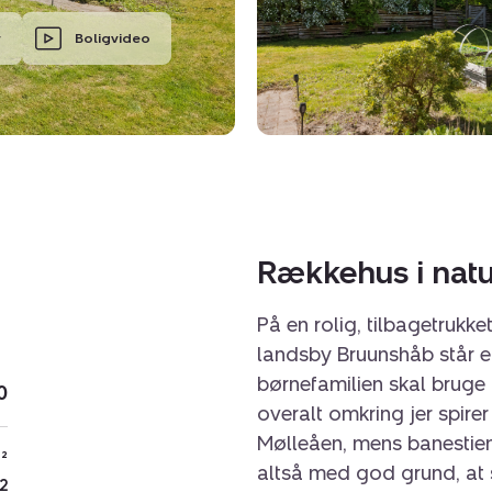
r
Boligvideo
Rækkehus i nat
På en rolig, tilbagetrukk
landsby Bruunshåb står et 
børnefamilien skal bruge 
0
overalt omkring jer spire
Mølleåen, mens banestien 
²
altså med god grund, at 
2