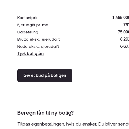
Kontantpris
1.495.00
Ejerudgift pr. md.
79
Udbetaling
75.00
Brutto ekskl. ejerudgift
8.29
Netto ekskl. ejerudgift
6.63
Tjek boliglån
Giv et bud på boligen
Beregn lån til ny bolig?
Tilpas egenbetalingen, hvis du ønsker. Du bliver send