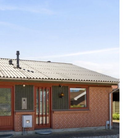
område, I snart kan kalde for “hjem”. Bruunshåb
rt vej fra Viborg, og her kommer I ikke til at
nder både børnepasning, Møllehøjskolen med
ening og selvfølgelig en masse skøn natur, der
 Nørreådalen, gamle oldtidshøje, Papskoven og
l udflugter i det fri. Huset ligger også godt
og tæt på banestien, som I kan følge få
 hyggelige bybillede, der folder sig ud med
være så heldige at bo her?