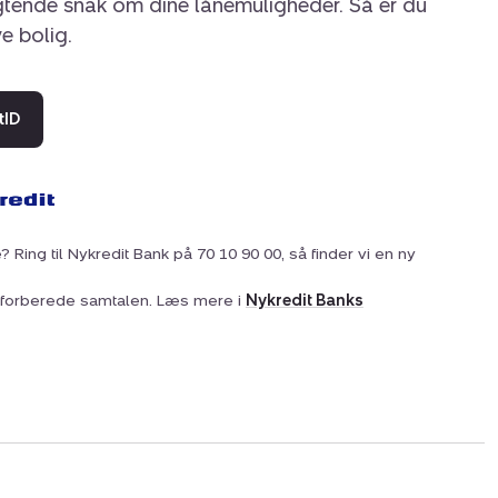
igtende snak om dine lånemuligheder. Så er du
ye bolig.
tID
? Ring til Nykredit Bank på 70 10 90 00, så finder vi en ny
at forberede samtalen. Læs mere i
Nykredit Banks