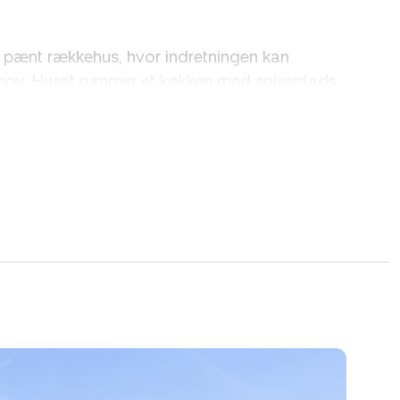
et pænt rækkehus, hvor indretningen kan
ehov. Huset rummer et køkken med spiseplads,
 stort køkken-alrum, kan det etableres ved at
 stue. Planløsningen byder ligeledes på to
 det hele taget en bolig, hvor I kan indrette
 desuden indgang via bryggers og entré, mens
r det gode udgangspunkt.
ttet i forhold til solens bane. Det er nemlig
il terrassen og den lukkede have, som hurtigt
arme måneder. Her kan I slappe af, få plads til
g nyde en rolig stund på den overdækkede del
år på sit højeste. Til ejendommen hører
t og et udhus.