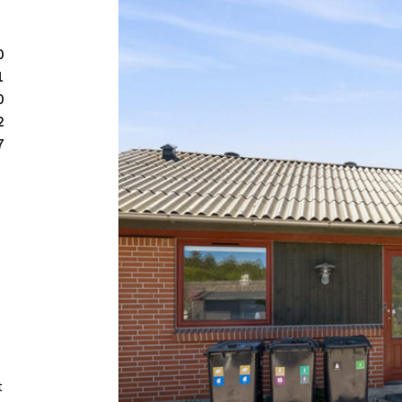
Det er et utrolig dejligt 
udgør en grøn perle kun ko
0
mangle det mindste. I fi
1
fritidsordning, idrætsfor
0
venter i alle retninger –
2
Mølleåen, som inviterer ti
7
tilbagetrukket fra vejen 
kilometer ind til Viborgs
caféer, kultur og butikker.
Mon det er jer, der skal 
t