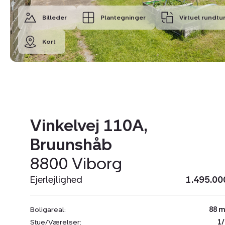
Billeder
Plantegninger
Virtuel rundtu
Kort
Vinkelvej 110A,
Bruunshåb
8800 Viborg
Ejerlejlighed
1.495.00
Boligareal:
88 m
Stue/Værelser:
1/