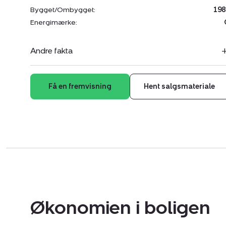
Bygget/Ombygget:
198
Energimærke:
Andre fakta
Få en fremvisning
Hent salgsmateriale
Økonomien i boligen