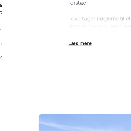
forstad.
5
C
I overtager nøglerne til 
skræddersyes til jeres b
og drømmer I om at få ét
åbne op mellem køkken og
Udvid/skjul
gode værelser, og det er i
tekst
jer, som I ønsker. Der er
et badeværelse fuldende
Udemiljøet er ideelt indre
mod syd, at I træder ud t
bliver en fast base i de v
små, grønne projekter o
af terrassen, når solen st
ligeledes både en carpor