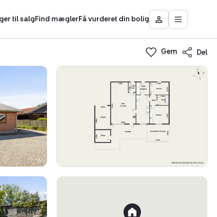
ger til salg
Find mægler
Få vurderet din bolig
Åbn
Besøg
hovedmen
Mit
Nybolig
Gem
Del