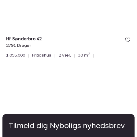
Dragør
Hf. Sønderbro 42
2791 Dragør
As
2
1.095.000
|
Fritidshus
|
2 vær.
|
30 m
|
27
1.
Tilmeld dig Nyboligs nyhedsbrev