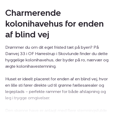
Charmerende
kolonihavehus for enden
af blind vej
Drømmer du om dit eget fristed tæt på byen? På
Danvej 33 i OF Harrestrup i Skovlunde finder du dette
hyggelige kolonihavehus, der byder på ro, nærvær og
ægte kolonihavestemning.
Huset er ideelt placeret for enden af en blind vej, hvor
en lille sti fører direkte ud til grønne fællesarealer og
legeplads – perfekte rammer for både afslapning og
leg i trygge omgivelser.
Den skønne have er anlagt med flere stemningsfulde
hyggekroge og byder på masser af plads til både