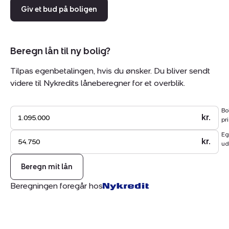
Giv et bud på boligen
Beregn lån til ny bolig?
Tilpas egenbetalingen, hvis du ønsker. Du bliver sendt
videre til Nykredits låneberegner for et overblik.
Bo
kr.
pri
Eg
kr.
ud
Beregn mit lån
Beregningen foregår hos