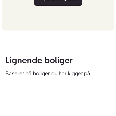
Lignende boliger
Baseret på boliger du har kigget på
Fritidshus:
Fr
Hf.
As
Sønderbro
47
42,
2
2791
S