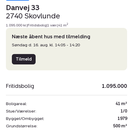
Danvej 33
2740 Skovlunde
2
1.095.000 kr.
|
Fritidsbolig
|
1 vær.
|
41 m
Næste åbent hus med tilmelding
Søndag d. 16. aug. kl. 14:05 - 14:20
Tilmeld
Fritidsbolig
1.095.000
Boligareal:
41 m²
Stue/Værelser:
1/0
Bygget/Ombygget:
1979
Grundstørrelse:
500 m²