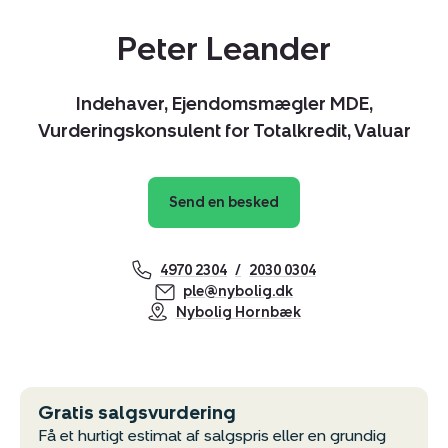
Peter Leander
Kopier link
Del via mail
Indehaver, Ejendomsmægler MDE,
Vurderingskonsulent for Totalkredit, Valuar
Send en besked
4970 2304
2030 0304
ple@nybolig.dk
Nybolig Hornbæk
Gratis salgsvurdering
Få et hurtigt estimat af salgspris eller en grundig