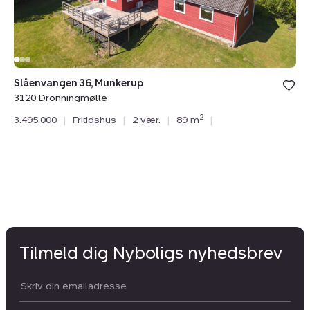
Slåenvangen 36, Munkerup
Bo
3120 Dronningmølle
31
2
3.495.000
|
Fritidshus
|
2 vær.
|
89 m
|
3.
Tilmeld dig Nyboligs nyhedsbrev
Din email: