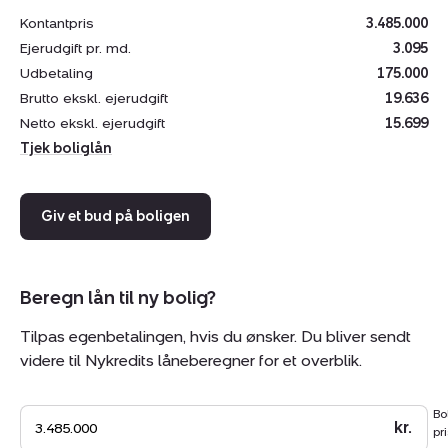
lange, stemningsfulde sommeraftener med familie og
Kontantpris
3.485.000
venner.
Ejerudgift pr. md.
3.095
Der er også et par udhuse, så her er god plads til
Udbetaling
175.000
haveredskaber og opbevaring.
Brutto ekskl. ejerudgift
19.636
Beliggenheden er samtidig helt ideel – du er i kort
Netto ekskl. ejerudgift
15.699
afstand til stranden, og området indbyder til skønne
Tjek boliglån
cykelture langs den hyggelige strandsti ind mod
Hornbæk.
Derudover har du også nem adgang til naturoplevelser
Giv et bud på boligen
ved Rudolph Tegners Museum og den smukke
statuepark.
Et sommerhus med den helt rigtige balance mellem
Beregn lån til ny bolig?
charme, beliggenhed og stemning.
Tilpas egenbetalingen, hvis du ønsker. Du bliver sendt
videre til Nykredits låneberegner for et overblik.
Bo
kr.
pri