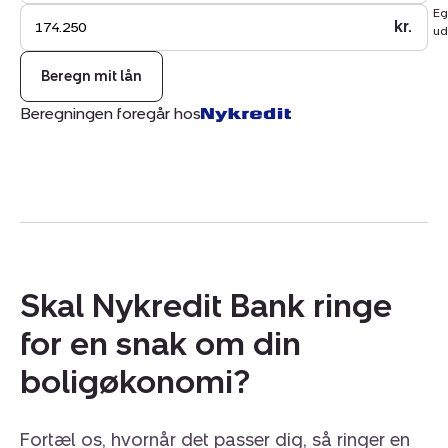
Eg
kr.
ud
Beregn mit lån
Beregningen foregår hos
Skal Nykredit Bank ringe
for en snak om din
boligøkonomi?
Fortæl os, hvornår det passer dig, så ringer en