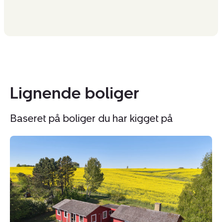
Lignende boliger
Baseret på boliger du har kigget på
Fritidshus:
Fr
Slåenvangen
Bo
36,
20
Munkerup,
3
3120
D
Dronningmølle