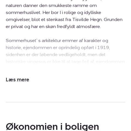
naturen danner den smukkeste ramme om
sommerhuslivet. Her bor I i rolige og idylliske
omgivelser, blot et stenkast fra Tisvilde Hegn. Grunden
er privat og har en skøn fredfyldt atmosfære.
Sommerhuset`s arkitektur emmer af karakter og
historie, ejendommen er oprindelig opført i 1919,
sidenhen er der løbende vedligeholdt, men det
historiske vingesus er ikke til at tage fejl af, ejendommen
rummer årgangens kant og løsninger og er sidenhen,
udover løbende vedligeholdt opdateret med en
Udvid/skjul
tilbygning der sender masser af lys og luft ind i
tekst
sommerhuset. Her er flotte markante bjælker, loft til kip,
samt en planløsning der fungere rigtig godt til familien.
Tre gode værelser hvoraf det ene har adgang til disp.
rum. Et rummeligt badeværelse samt et køkken i delvis
åbent forbindelse med stuen/opholdsrum. Herfra
Økonomien i boligen
adgang til en stor lys stue der har et skønt view udover