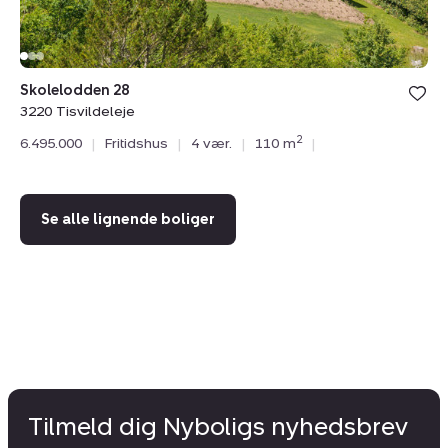
N 
32
Skolelodden 28
6.
3220 Tisvildeleje
2
6.495.000
|
Fritidshus
|
4 vær.
|
110 m
|
Se alle lignende boliger
Tilmeld dig Nyboligs nyhedsbrev