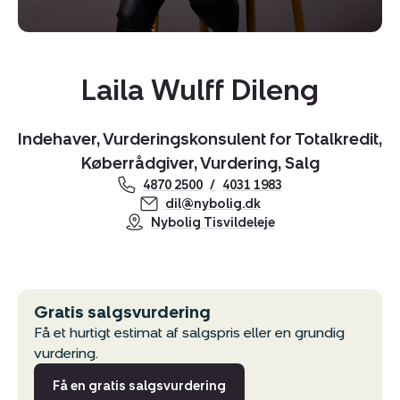
Laila Wulff Dileng
Kopier link
Indehaver, Vurderingskonsulent for Totalkredit,
Køberrådgiver, Vurdering, Salg
Del via mail
4870 2500
4031 1983
dil@nybolig.dk
Nybolig Tisvildeleje
Gratis salgsvurdering
Få et hurtigt estimat af salgspris eller en grundig
vurdering.
Få en gratis salgsvurdering