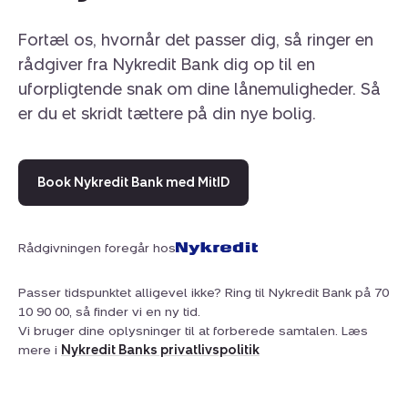
Enestående beliggenhed, hvor natur, ro og det
stemningsfulde liv i Tisvilde går op i en højere enhed.
Fortæl os, hvornår det passer dig, så ringer en
rådgiver fra Nykredit Bank dig op til en
uforpligtende snak om dine lånemuligheder. Så
er du et skridt tættere på din nye bolig.
Book Nykredit Bank med MitID
Rådgivningen foregår hos
Passer tidspunktet alligevel ikke? Ring til Nykredit Bank på 70
10 90 00, så finder vi en ny tid.
Vi bruger dine oplysninger til at forberede samtalen. Læs
mere i
Nykredit Banks privatlivspolitik