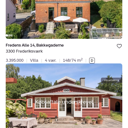
Frederiksværk
Bolig er ge
Fredens Alle 14, Bakkegaderne
under dine
3300 Frederiksværk
favoritter.
2
3.395.000
|
Villa
|
4 vær.
|
148/74 m
|
Fritidshus:
Harestien
6,
Asserbo,
3300
Frederiksværk
Købsaftale underskrevet