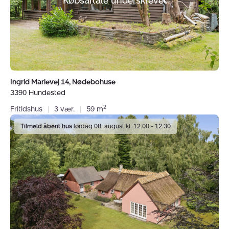
Købsaftale underskrevet
Hundested
Ingrid Marievej 14, Nødebohuse
3390 Hundested
2
Fritidshus
|
3 vær.
|
59 m
Fritidshus:
Tilmeld åbent hus
lørdag 08. august kl. 12.00 - 12.30
Lyngfeldtsvej
11,
Tibirke
Sand,
3300
Frederiksværk