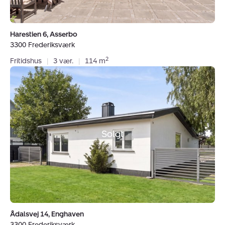
Harestien 6, Asserbo
3300 Frederiksværk
2
Fritidshus
|
3 vær.
|
114 m
Villa:
Ådalsvej
14,
Enghaven,
3300
Frederiksværk
Solgt
Ådalsvej 14, Enghaven
3300 Frederiksværk