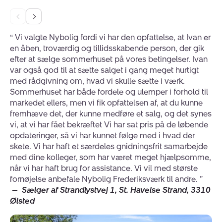
Go
Et topengageret og professionelt team af fagligt
to
Go
dygtige medarbejdere, som drives af lysten til at
the
to
“
Vi valgte Nybolig fordi vi har den opfattelse, at Ivan er
“
J
previous
the
sikre dig de bedste vilkår for et godt og effektivt
en åben, troværdig og tillidsskabende person, der gik
ge
slide
next
salg naturligvis med stor respekt for dine individuelle
efter at sælge sommerhuset på vores betingelser. Ivan
sk
slide
ønsker og behov. Vi udarbejder en helt personlig
var også god til at sætte salget i gang meget hurtigt
De
handlingsplan for salget af boligen, der tager
med rådgivning om, hvad vi skulle sætte i værk.
mæ
Sommerhuset har både fordele og ulemper i forhold til
33
udgangspunkt i dine ønsker og i din bolig. Planen
markedet ellers, men vi fik opfattelsen af, at du kunne
giver et godt overblik over salgsforløbet og dermed
fremhæve det, der kunne medføre et salg, og det synes
tryghed og sikkerhed hele vejen igennem
vi, at vi har fået bekræftet Vi har sat pris på de løbende
Et helt hold af dedikerede medarbejdere med et
opdateringer, så vi har kunnet følge med i hvad der
omfattende lokalkendskab, som gør at vi alle kan
skete. Vi har haft et særdeles gnidningsfrit samarbejde
informere de potentielle købere af din bolig om alle
med dine kolleger, som har været meget hjælpsomme,
de muligheder og oplevelser, som Halsnæs byder
når vi har haft brug for assistance. Vi vil med største
på samt faciliteterne i netop dit lokalområde
fornøjelse anbefale Nybolig Frederiksværk til andre.
”
Et serviceminded medarbejderteam, som altid
—
Sælger af Strandlystvej 1, St. Havelse Strand, 3310
sætter kunden i centrum. Dette kommer bl.a. til
Ølsted
udtryk på boligsiden.dk, hvor vores kundetilfredshed