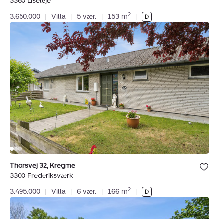
3360 Liseleje
favoritter.
2
3.650.000
|
Villa
|
5 vær.
|
153 m
|
Villa:
Thorsvej
32,
Kregme,
3300
Frederiksværk
Bolig er ge
Thorsvej 32, Kregme
under dine
3300 Frederiksværk
favoritter.
2
3.495.000
|
Villa
|
6 vær.
|
166 m
|
Villa:
Højbovej