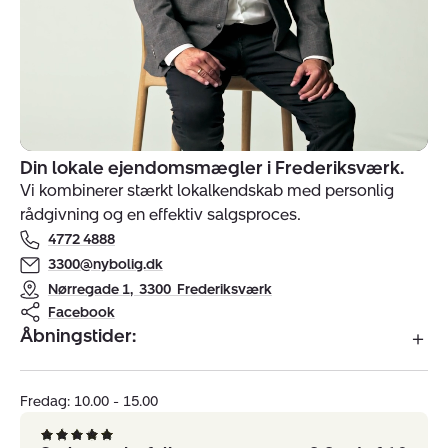
Din lokale ejendomsmægler i Frederiksværk.
Indehavere
Vi kombinerer stærkt lokalkendskab med personlig
af
rådgivning og en effektiv salgsproces.
ejendomsmægler
4772 4888
Nybolig
Frederiksværk
3300@nybolig.dk
Nørregade 1
,
3300
Frederiksværk
Facebook
Åbningstider:
Fredag: 10.00 - 15.00