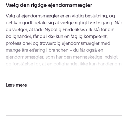
Vælg den rigtige ejendomsmægler
Valg af ejendomsmægler er en vigtig beslutning, og
det kan godt betale sig at vælge rigtigt første gang. Når
du vælger, at lade Nybolig Frederiksværk stå for din
bolighandel, får du ikke kun en faglig kompetent,
professionel og troværdig ejendomsmægler med
mange års erfaring i branchen – du får også en
ejendomsmægler, som har den menneskelige indsigt
og forståelse for, at en bolighandel ikke kun handler om
m2 og priser, men ofte er forbundet med både store
følelser og boligdrømme.
Udvid/skjul
tekst
Lokalforankrede medarbejdere
Hos Nybolig Frederiksværk er mange af os både
opvokset og bosat i Halsnæs, og tilsammen har vi et
solidt lokalkendskab, der gør at vi kan trække på
erfaringerne fra vores egen hverdag, når det gælder om