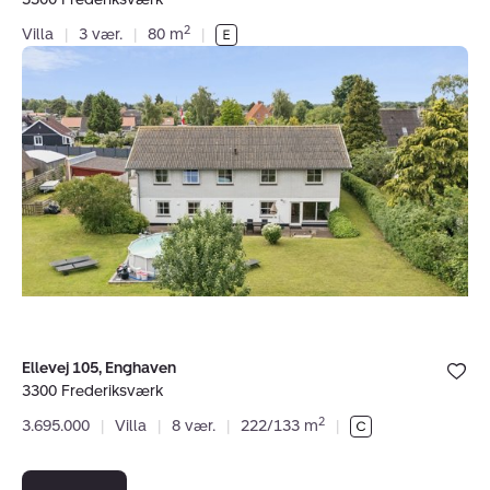
2
Villa
|
3 vær.
|
80 m
|
Villa:
Ellevej
105,
Enghaven,
3300
Frederiksværk
Bolig er ge
Ellevej 105, Enghaven
under dine
3300 Frederiksværk
favoritter.
2
3.695.000
|
Villa
|
8 vær.
|
222/133 m
|