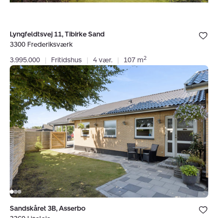
Bolig er ge
Lyngfeldtsvej 11, Tibirke Sand
under dine
3300 Frederiksværk
favoritter.
2
3.995.000
|
Fritidshus
|
4 vær.
|
107 m
Villa:
Sandskåret
3B,
Asserbo,
3360
Liseleje
Bolig er ge
Sandskåret 3B, Asserbo
under dine