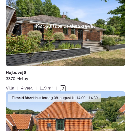
8,
3370
Melby
Købsaftale underskrevet
Højbovej 8
3370 Melby
2
Villa
|
4 vær.
|
119 m
|
Villa:
Tilmeld åbent hus
lørdag 08. august kl. 14.00 - 14.30
Fredens
Alle
14,
Bakkegaderne,
3300