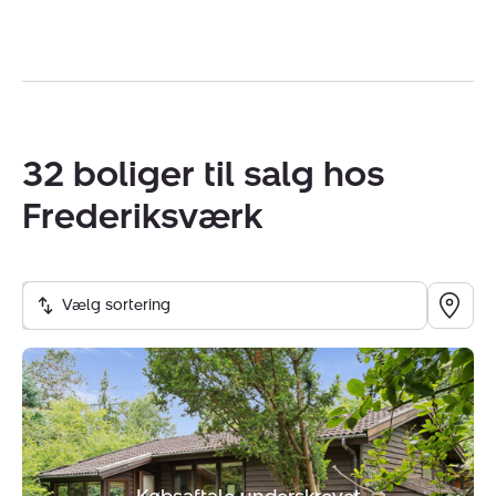
32 boliger til salg hos
Frederiksværk
Vælg sortering
Fritidshus:
Ingrid
Marievej
14,
Nødebohuse,
3390