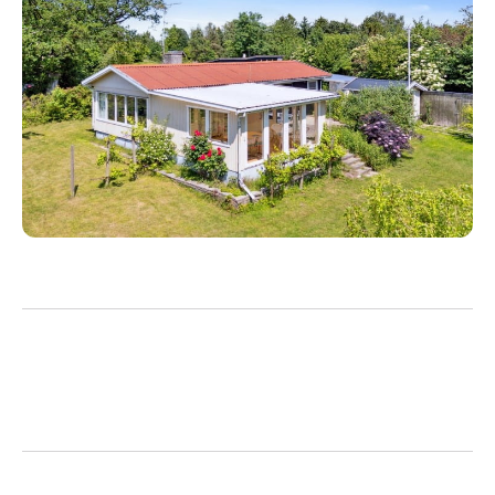
blandt vores sælgere og købere ligger stabilt i den
allerhøjeste ende af skalaen, hvilket vi er meget
stolte af
Et stærkt bagland i form af en stor landsdækkende
kæde, der sikrer at din bolig bliver annonceret på
bedste vis på Nybolig.dk, boligsiden.dk og
boliga.dk. Herudover kan vores digitale værktøj
Nybolig SmartSalg via intelligent annoncering
flerdoble antallet af potentielle købere til din bolig.
Vores landsdækkende køberkartotek rummer også
mange potentielle købere til netop din bolig.
Ring til os, hvis du ønsker en gratis og uforpligtende
vurdering af, hvad din bolig kan handles for. Vi vil med
glæde tage imod dig i vores forretning i Nørregade 1,
centralt placeret ved den smukke kanal i Frederiksværk.
Virksomheden har tegnet ansvarsforsikring og
garantistillelse hos HDI Forsikring telefon 3336 9597.
Forsikring dækker kun formidling af ejendomme
beliggende i Danmark fra kontorer beliggende i Europa.