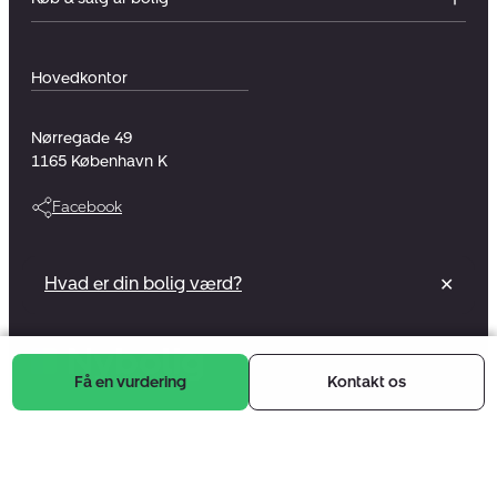
Hovedkontor
Nørregade 49
1165
København K
Facebook
Vi er en del af et foreningsejet selskab
Hvad er din bolig værd?
✕
Læs mere
Få en vurdering
Kontakt os