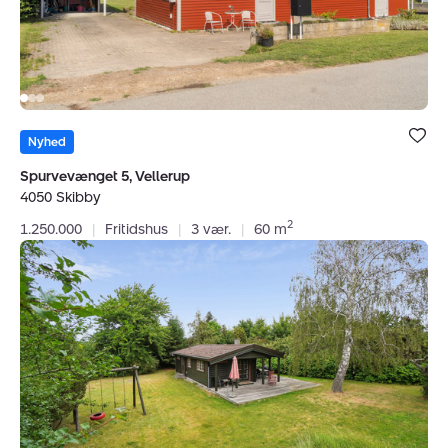
Bolig er ge
under dine
Nyhed
favoritter.
Spurvevænget 5, Vellerup
4050 Skibby
2
1.250.000
|
Fritidshus
|
3 vær.
|
60 m
Fritidshus:
Mejsevænget
74,
Vellerup,
4050
Skibby