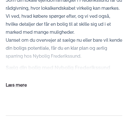
Som din lokale ejendomsmægler i Frederikssund får du
rådgivning, hvor lokalkendskabet virkelig kan mærkes.
Vi ved, hvad købere spørger efter, og vi ved også,
hvilke detaljer der får en bolig til at skille sig ud i et
marked med mange muligheder.
Uanset om du overvejer at sælge nu eller bare vil kende
din boligs potentiale, får du en klar plan og ærlig
sparring hos Nybolig Frederikssund.
Sælg din bolig med Nybolig Frederikssund
Hos Nybolig Frederikssund er vi altid klar til at hjælpe
dig med at sælge din bolig, og vi vil gerne give dig
Udvid/skjul
tekst
en
gratis og uforpligtende salgsvurdering
, så du ved,
hvad din bolig kan sælges for.
Vi bruger forskellige salgsværktøjer til at løfte
præsentationen af din bolig. Det kan være
boligstyling
,
hvor vi hjælper dig med at fremhæve lys, rum og flow,