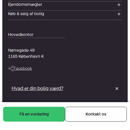
Ejendomsmægler
Køb & salg af bolig
Hovedkontor
Nørregade 49
1165
København K
Facebook
Vi er en del af et foreningsejet selskab
Hvad er din bolig værd?
✕
Læs mere
Få en vurdering
Kontakt os