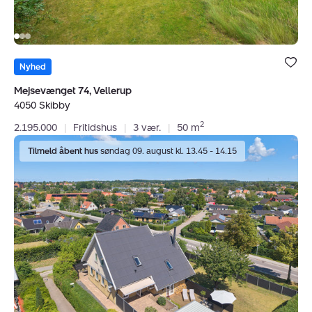
Bolig er ge
under dine
Nyhed
favoritter.
Mejsevænget 74, Vellerup
4050 Skibby
2
2.195.000
|
Fritidshus
|
3 vær.
|
50 m
Villa:
Tilmeld åbent hus
søndag 09. august kl. 13.45 - 14.15
Sct
Bernardvej
10,
3550
Slangerup