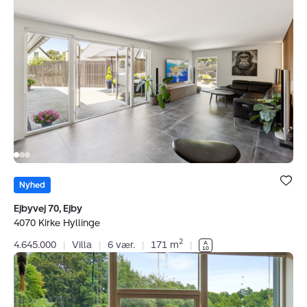
Ejbyvej
70,
Ejby,
4070
Kirke
Hyllinge
Bolig er ge
under dine
Nyhed
favoritter.
Ejbyvej 70, Ejby
4070 Kirke Hyllinge
2
4.645.000
|
Villa
|
6 vær.
|
171 m
|
Villa:
Lillemosevej
8,