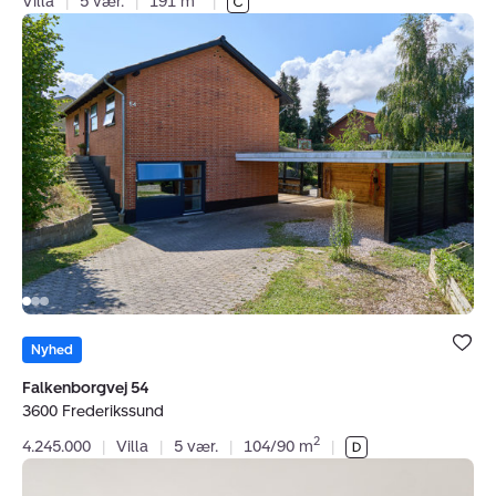
Villa
|
5 vær.
|
191 m
|
Villa:
Falkenborgvej
54,
3600
Frederikssund
Bolig er ge
under dine
Nyhed
favoritter.
Falkenborgvej 54
3600 Frederikssund
2
4.245.000
|
Villa
|
5 vær.
|
104/90 m
|
Villa: