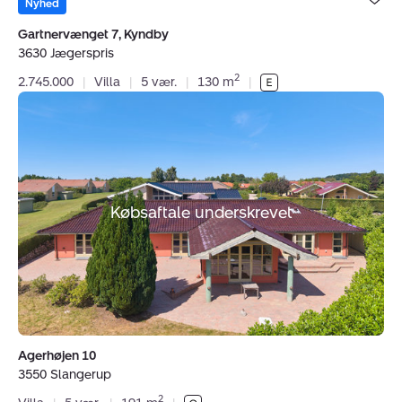
under dine
Nyhed
favoritter.
Gartnervænget 7, Kyndby
3630 Jægerspris
2
2.745.000
|
Villa
|
5 vær.
|
130 m
|
Villa:
Agerhøjen
10,
3550
Slangerup
Købsaftale underskrevet
Agerhøjen 10
3550 Slangerup
2