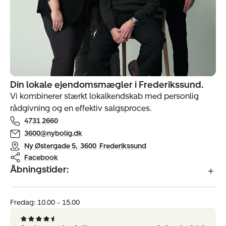
Din lokale ejendomsmægler i Frederikssund.
Indehavere
Vi kombinerer stærkt lokalkendskab med personlig
af
rådgivning og en effektiv salgsproces.
ejendomsmægler
4731 2660
Nybolig
Frederikssund
3600@nybolig.dk
Ny Østergade 5
,
3600
Frederikssund
Facebook
Åbningstider:
Fredag: 10.00 - 15.00