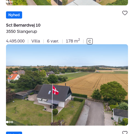
Bolig er ge
under dine
Nyhed
favoritter.
Sct Bernardvej 10
3550 Slangerup
2
4.495.000
|
Villa
|
6 vær.
|
178 m
|
Villa:
Gartnervænget
7,
Kyndby,
3630
Jægerspris
Bolig er ge