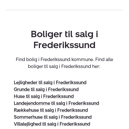
Vi kan blandt andet hjælpe dig med at afklare
boligbehov og prioriteter, lave et boligmatch og
arrangere boligbesøg, når det passer dig. Har du brug
for ekstra sikkerhed, kan vi anbefale en gennemgang
Boliger til salg i
med byggesagkyndig, så du kender boligens stand og
Frederikssund
de typiske faldgruber. Vi hjælper også med
prisforhandling, så du går strategisk til værks, og vi
Find bolig i Frederikssund kommune. Find alle
giver juridisk sparring, når købsaftalen skal gennemgås.
boliger til salg i Frederikssund her:
Frederikssund – fjordliv og fællesskab
Lejligheder til salg i Frederikssund
Frederikssund er et dejligt sted at slå sig ned, fordi
Grunde til salg i Frederikssund
byen samler det bedste fra flere verdener. Roskilde
Huse til salg i Frederikssund
Fjord sætter scenen for hverdagen, og du kan nyde den
Landejendomme til salg i Frederikssund
ved det nye Frederikssund havnebad, fra promenaden
Rækkehuse til salg i Frederikssund
eller fra båden i en af havnene. Byen har et stærkt
Sommerhuse til salg i Frederikssund
lokalsamfund med et godt foreningsliv, og det gør det
Villalejlighed til salg i Frederikssund