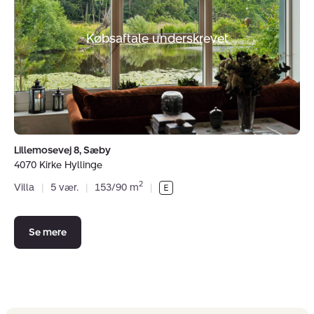
Sæby,
4070
Kirke
Købsaftale underskrevet
Hyllinge
Lillemosevej 8, Sæby
4070 Kirke Hyllinge
2
Villa
|
5 vær.
|
153/90 m
|
Se mere