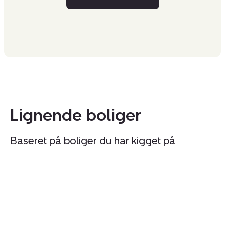
Lignende boliger
Baseret på boliger du har kigget på
Fritidshus:
Fr
Ørnevænget
Sy
60,
22
Vellerup,
S
4050
4