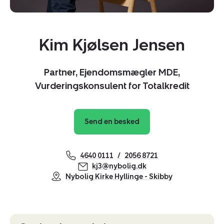
Kim Kjølsen Jensen
Partner, Ejendomsmægler MDE,
Vurderingskonsulent for Totalkredit
Send en besked
4640 0111
2056 8721
kj3@nybolig.dk
Kopier link
Nybolig Kirke Hyllinge - Skibby
Del via mail