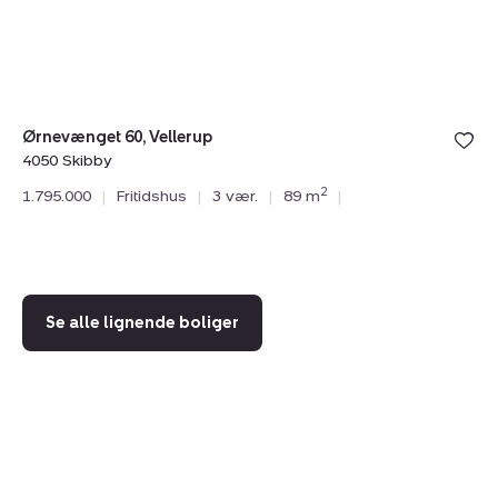
Skibby
Ki
Hy
Ørnevænget 60, Vellerup
4050 Skibby
Sy
2
1.795.000
|
Fritidshus
|
3 vær.
|
89 m
|
40
2.
Se alle lignende boliger