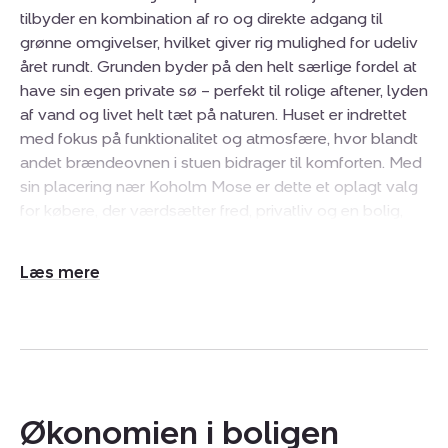
tilbyder en kombination af ro og direkte adgang til
grønne omgivelser, hvilket giver rig mulighed for udeliv
året rundt. Grunden byder på den helt særlige fordel at
have sin egen private sø – perfekt til rolige aftener, lyden
af vand og livet helt tæt på naturen. Huset er indrettet
med fokus på funktionalitet og atmosfære, hvor blandt
andet brændeovnen i stuen bidrager til komforten. Med
sin placering nær Koholm Mose er dette et oplagt valg
for købere, der værdsætter fred, privatliv og en bolig,
hvor udearealerne spiller en central rolle i dagligdagen.
Udvid/skjul
Indenfor fordeler boligen sig på 81 m² med en
tekst
planløsning, der prioriterer sammenhæng mellem
opholdsrummene. Stuen fungerer som boligens
samlingspunkt, hvor loft til kip og de store
vinduespartier sikrer et gennemstrømmende lysindfald
og en luftig fornemmelse. Den åbne forbindelse mellem
Økonomien i boligen
stue, alrum og det funktionelle køkken giver gode