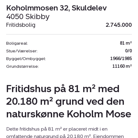
Koholmmosen 32, Skuldelev
4050 Skibby
Fritidsbolig
2.745.000
Boligareal:
81 m²
Stue/Værelser:
0/0
Bygget/Ombygget:
1966/1985
Grundstørrelse:
11160 m²
Fritidshus på 81 m² med
20.180 m² grund ved den
naturskønne Koholm Mose
Dette fritidshus på 81 m² er placeret midt i en
omfattende naturgrund på 20.180 m². Ejendommen