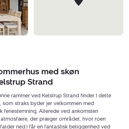
ommerhus med skøn
elstrup Strand
ønne rammer ved Kelstrup Strand finder I dette
 som straks byder jer velkommen med
sk feriestemning. Allerede ved ankomsten
 atmosfære, der præger området, hvor roen
falder ned.I får en fantastisk beliggenhed ved