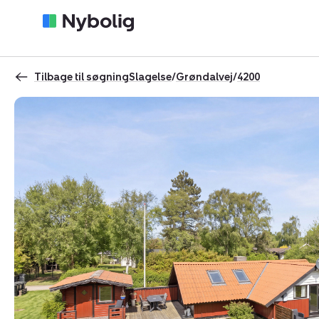
Tilbage til søgning
Slagelse
/
Grøndalvej
/
4200