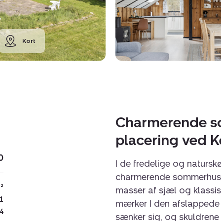
Kort
Charmerende s
placering ved K
0
I de fredelige og natursk
charmerende sommerhus,
²
masser af sjæl og klassi
1
mærker I den afslappede
4
sænker sig, og skuldrene 