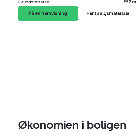
Grundstørrelse:
932 m
Få en fremvisning
Hent salgsmateriale
Økonomien i boligen