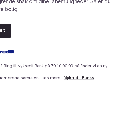
igtende snak om dine lånemuligheder. Så er du
ye bolig.
tID
? Ring til Nykredit Bank på 70 10 90 00, så finder vi en ny
at forberede samtalen. Læs mere i
Nykredit Banks