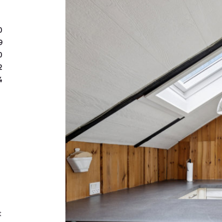
mens carporten og det pra
og havegrej.
0
9
Indenfor åbner boligen si
0
køkken, alrum og stue fo
2
4
synlige loftsbjælker og 
sommerhusfølelse, mens 
fremhæver de smukke deta
brændeovnen og mærke hy
Foruden opholdsrummene 
størrelse samt et badevæ
et gennemført fristed, hv
t