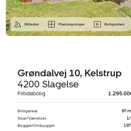
Billeder
Plantegninger
Boligvideo
Grøndalvej 10, Kelstrup
4200 Slagelse
Fritidsbolig
1.295.00
Boligareal:
67 m
Stue/Værelser:
1/
Bygget/Ombygget:
197