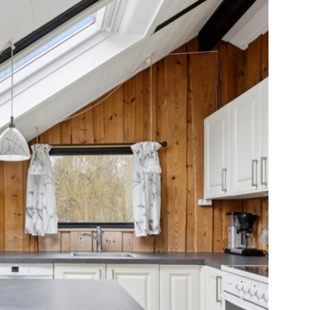
ktiske skur sørger for god plads til både bil
g op i et lyst og luftigt opholdsrum, hvor
renes i en varm og indbydende enhed. De
de bløde trævægge skaber en autentisk
lyset strømmer ind gennem vinduerne og
ljer. På de kølige aftener kan I tænde op i
ggen sprede sig i hele huset.
venter et værelse af en ganske fornuftig
relse med brus og et praktisk bryggers. Det er
or funktionalitet og charme går hånd i hånd.