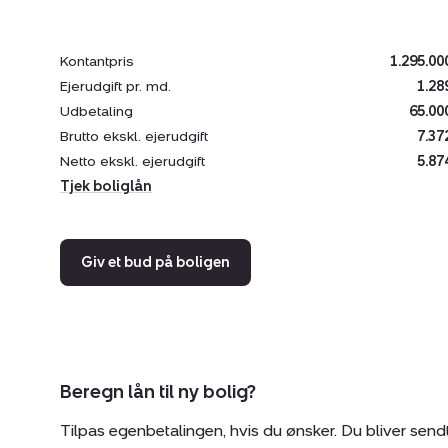
Kontantpris
1.295.00
Ejerudgift pr. md.
1.28
Udbetaling
65.00
Brutto ekskl. ejerudgift
7.37
Netto ekskl. ejerudgift
5.87
Tjek boliglån
Giv et bud på boligen
Beregn lån til ny bolig?
Tilpas egenbetalingen, hvis du ønsker. Du bliver send