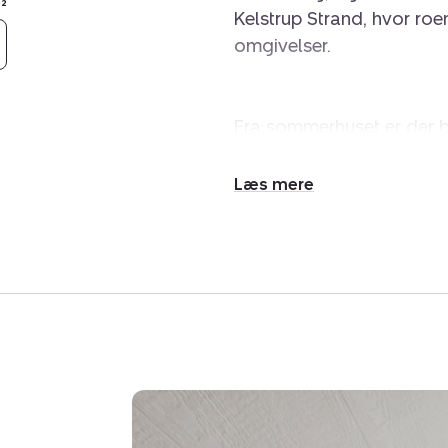
²
Kelstrup Strand, hvor roe
omgivelser.
Fra sommerhuset er der bl
badestrand, som indbyder 
Storebælt. Området er ke
Udvid/skjul
kyststrækning, mens Slag
tekst
byliv kalder. Det er det id
Udenfor venter en skøn o
frirum med plads til både
inviterer til morgenkaffe 
grillmiddage under åben 
så den er nem at holde, hvi