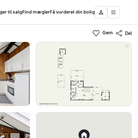
ger til salg
Find mægler
Få vurderet din bolig
Åbn
Besøg
hovedmen
Mit
Nybolig
Gem
Del