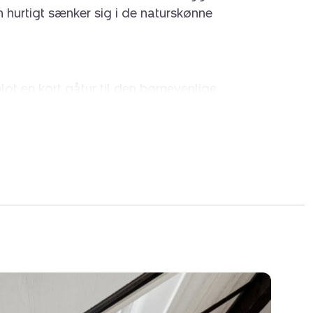
n hurtigt sænker sig i de naturskønne
ot en kort gåtur til den børnevenlige
til friske dukkerter og afslapning ved
ndt for sin fredelige atmosfære og smukke
else kun er en køretur væk, når indkøb og
eelle fristed for naturelskere.
g ugeneret have, der fungerer som et grønt
 leg og fordybelse. De solrige terrasser
i dagens første stråler og langstrakte
himmel, når duggen falder. Haven er anlagt,
lket giver jer mere tid til at nyde udelivet,