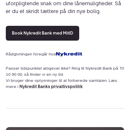
uforpligtende snak om dine lånemuligheder. Så
Dette fritidshus tilbyder en kombination af god plads og
er du et skridt tættere på din nye bolig.
en naturnær beliggenhed, der danner den rette base for
mange kommende ferier.
Book Nykredit Bank med MitID
Rådgivningen foregår hos
Passer tidspunktet alligevel ikke? Ring til Nykredit Bank på 70
10 90 00, så finder vi en ny tid.
Vi bruger dine oplysninger til at forberede samtalen. Læs
mere i
Nykredit Banks privatlivspolitik