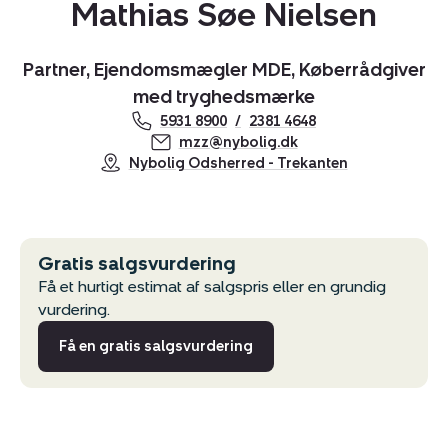
Mathias Søe Nielsen
Partner, Ejendomsmægler MDE, Køberrådgiver
med tryghedsmærke
Kopier link
5931 8900
2381 4648
mzz@nybolig.dk
Del via mail
Nybolig Odsherred - Trekanten
Gratis salgsvurdering
Få et hurtigt estimat af salgspris eller en grundig
vurdering.
Få en gratis salgsvurdering