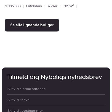
2
2.395.000
|
Fritidshus
|
4 vær.
|
82 m
|
2.
Se alle lignende boliger
Tilmeld dig Nyboligs nyhedsbrev
Din email:
Dit navn:
Postnummer