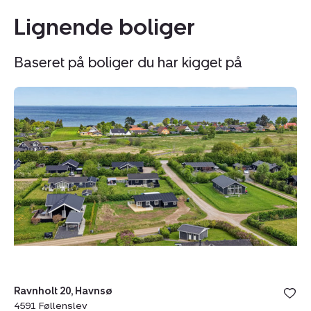
Lignende boliger
Baseret på boliger du har kigget på
Fritidshus:
Fr
Ravnholt
Kl
20,
13
Havnsø,
Kl
4591
4
Føllenslev
N
Sj
Ravnholt 20, Havnsø
Kli
4591 Føllenslev
45