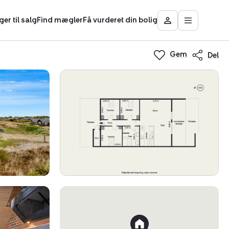
ger til salg
Find mægler
Få vurderet din bolig
Åbn
Besøg
hovedmen
Mit
Nybolig
Gem
Del