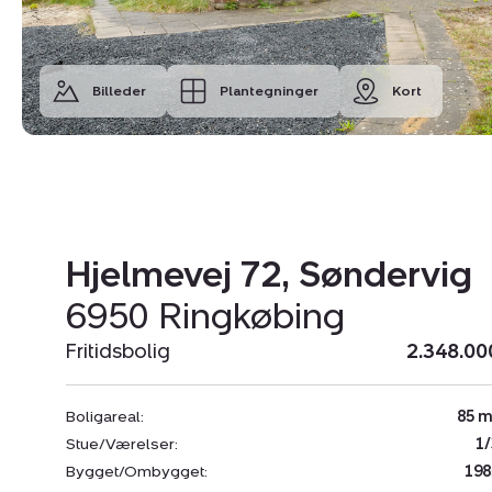
Billeder
Plantegninger
Kort
Hjelmevej 72, Søndervig
6950 Ringkøbing
Fritidsbolig
2.348.00
Boligareal:
85 m
Stue/Værelser:
1/
Bygget/Ombygget:
198