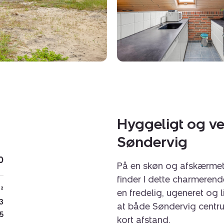
Hyggeligt og ve
Søndervig
0
På en skøn og afskærmet
finder I dette charmerende
²
en fredelig, ugeneret og 
3
at både Søndervig centru
5
kort afstand.