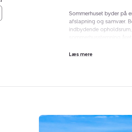
²
Sommerhuset byder på en
afslapning og samvær. Bo
indbydende opholdsrum,
sommerhusstemning året 
Den afskærmede grund gi
Udvid/skjul
rolige omgivelser i privat
tekst
weekendophold.
Her får I et klassisk frit
natur, strand, indkøb, res
Sommerhuset er tilmeldt 