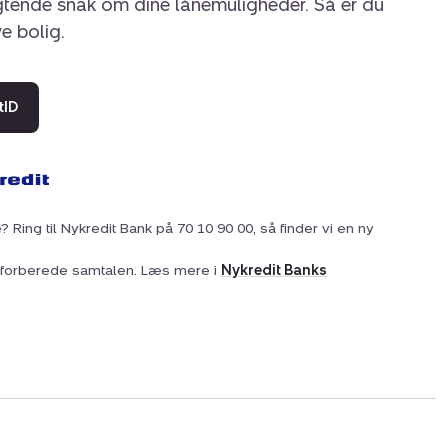
igtende snak om dine lånemuligheder. Så er du
ye bolig.
tID
? Ring til Nykredit Bank på 70 10 90 00, så finder vi en ny
at forberede samtalen. Læs mere i
Nykredit Banks