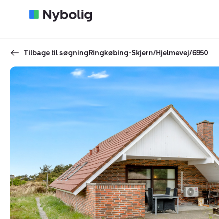
Tilbage til søgning
Ringkøbing-Skjern
/
Hjelmevej
/
6950