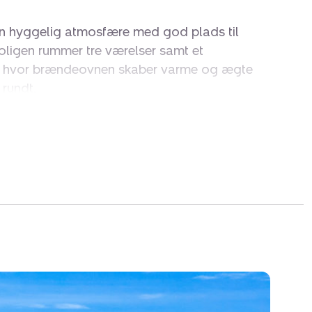
 hyggelig atmosfære med god plads til
ligen rummer tre værelser samt et
 hvor brændeovnen skaber varme og ægte
rundt.
ver gode muligheder for at nyde solen og de
e rammer – perfekt til både ferie og
idshus med en attraktiv beliggenhed tæt på både
tauranter og aktiviteter i Søndervig.
udlejning ved Novasol.