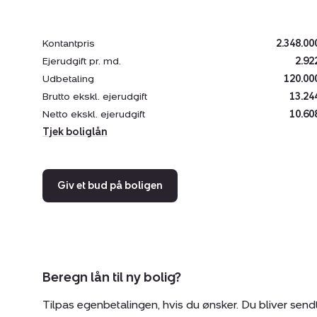
Kontantpris
2.348.00
Ejerudgift pr. md.
2.92
Udbetaling
120.00
Brutto ekskl. ejerudgift
13.24
Netto ekskl. ejerudgift
10.60
Tjek boliglån
Giv et bud på boligen
Beregn lån til ny bolig?
Tilpas egenbetalingen, hvis du ønsker. Du bliver send