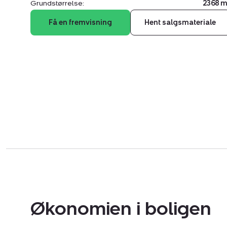
Grundstørrelse:
2368 m
Få en fremvisning
Hent salgsmateriale
Økonomien i boligen