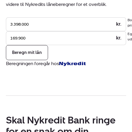
videre til Nykredits låneberegner for et overblik.
Bo
kr.
pri
Eg
kr.
ud
Beregn mit lån
Beregningen foregår hos
Skal Nykredit Bank ringe
for en snak om din