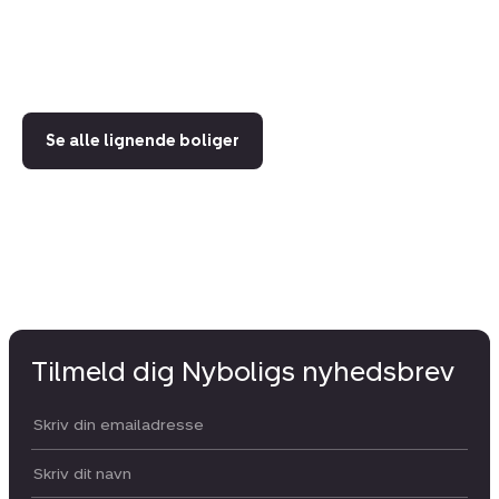
69
3.
Se alle lignende boliger
Tilmeld dig Nyboligs nyhedsbrev
Din email:
Dit navn: