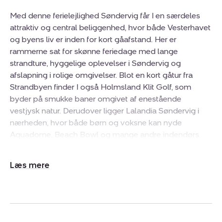
Med denne ferielejlighed Søndervig får I en særdeles
attraktiv og central beliggenhed, hvor både Vesterhavet
og byens liv er inden for kort gåafstand. Her er
rammerne sat for skønne feriedage med lange
strandture, hyggelige oplevelser i Søndervig og
afslapning i rolige omgivelser. Blot en kort gåtur fra
Strandbyen finder I også Holmsland Klit Golf, som
byder på smukke baner omgivet af enestående
vestjysk natur. Derudover ligger Lalandia Søndervig i
nærheden, hvor både børn og voksne kan nyde
Aquadome, Beach Bowl og mange andre indendørs
aktiviteter året rundt.
Udvid/skjul
Lejligheden ligger i Strandbyen og er en Beach 8-
tekst
lejlighed på 1. sal, tegnet af arkitekterne Bay Arch.
Boligen fremstår moderne og indbydende med et
lækkert og stilrent køkken fra TVIS, 2 flotte
badeværelser samt 4 værelser med plads til i alt 8