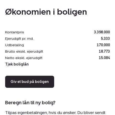
personer. Den ekstra badeværelseskapacitet gør
Økonomien i boligen
lejligheden særligt velegnet til familier eller flere gæster
på ferie sammen.
Alt i alt en skøn ferielejlighed med en central
Kontantpris
3.398.000
beliggenhed I Søndervig
Ejerudgift pr. md.
5.333
Udbetaling
170.000
Udlejning
Brutto ekskl. ejerudgift
18.773
Lejligheden udlejes gennem Lalandia. Den estimerede
Netto ekskl. ejerudgift
15.084
årlige lejeindtægt er ca. 200.000 kr. til ejer + forbrug.
Tjek boliglån
Tilkøb til lejligheden
Ejerne har tilkøbt en parkeringsplads, ladestander samt
Giv et bud på boligen
ejerskab.
Beregn lån til ny bolig?
Tilpas egenbetalingen, hvis du ønsker. Du bliver sendt