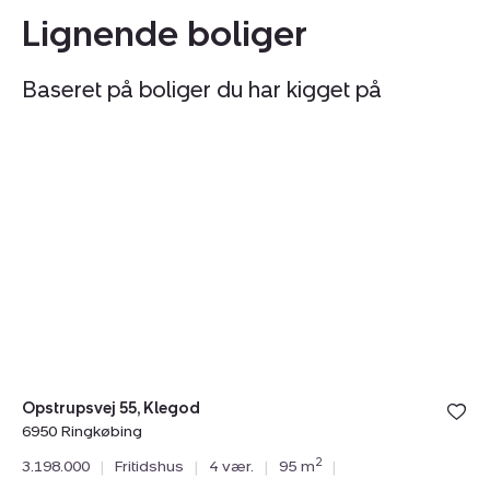
Lignende boliger
Baseret på boliger du har kigget på
Fritidshus:
Fr
Opstrupsvej
Ha
55,
5,
Klegod,
Sø
6950
6
Ringkøbing
R
Opstrupsvej 55, Klegod
6950 Ringkøbing
2
3.198.000
|
Fritidshus
|
4 vær.
|
95 m
|
Ha