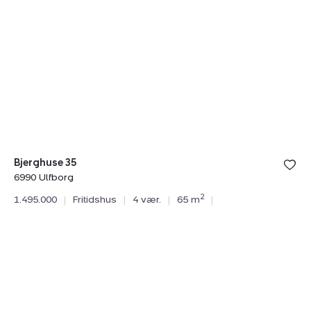
Bjerghuse
Rø
35,
17
6990
L
Ulfborg
H
6
R
Bjerghuse 35
6990 Ulfborg
Rø
2
1.495.000
|
Fritidshus
|
4 vær.
|
65 m
|
69
1.