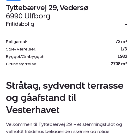
Tyttebærvej 29, Vedersø
6990 Ulfborg
Fritidsbolig
-
Boligareal:
72 m²
Stue/Værelser:
1/3
Bygget/Ombygget:
1982
Grundstørrelse:
2708 m²
Stråtag, sydvendt terrasse
og gåafstand til
Vesterhavet
Velkommen til Tyttebærvej 29 – et stemningsfuldt og
velholdt fritidshus beliggende i skønne og rolige