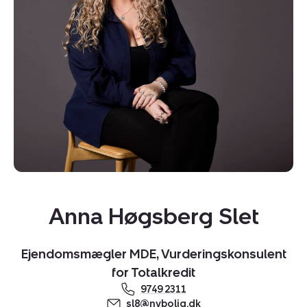
Kopier link
Del via mail
Anna Høgsberg Slet
Ejendomsmægler MDE, Vurderingskonsulent
for Totalkredit
9749 2311
sl8@nybolig.dk