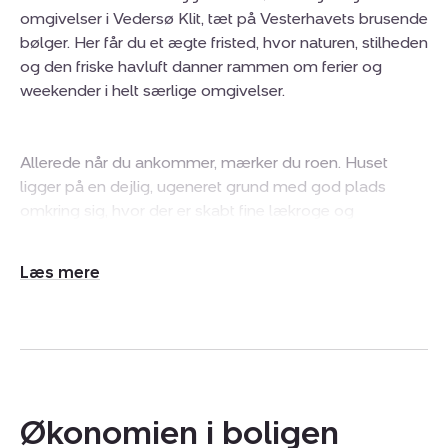
omgivelser i Vedersø Klit, tæt på Vesterhavets brusende
bølger. Her får du et ægte fristed, hvor naturen, stilheden
og den friske havluft danner rammen om ferier og
weekender i helt særlige omgivelser.
Allerede når du ankommer, mærker du roen. Huset
ligger på en dejlig, ugeneret grund med god plads
omkring sig, hvor der er skabt fine lækroge og
hyggelige opholdssteder. Den delvist overdækkede
træterrasse mod syd bliver hurtigt et naturligt
Udvid/skjul
samlingspunkt - her kan morgenkaffen nydes i solen,
tekst
og de lange sommeraftener kan forlænges under åben
himmel med lyden af vinden i klitterne.
Huset er opført i mursten, har stråtag og rummer 72
Økonomien i boligen
veludnyttede kvadratmeter med en funktionel og