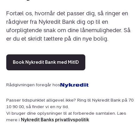
Området omkring Vedersø Klit er kendt for sin
Fortæl os, hvornår det passer dig, så ringer en
storslåede natur og fredelige atmosfære. Her er der kort
rådgiver fra Nykredit Bank dig op til en
afstand til Vesterhavet, og de mange stier gennem
uforpligtende snak om dine lånemuligheder. Så
klitter og plantage indbyder til gå- og løbeture året
er du et skridt tættere på din nye bolig.
rundt. I området findes både købmand og spisesteder,
og ønsker man lidt mere liv og aktivitet, er der ikke langt
til Søndervig med shopping, restauranter og oplevelser.
Book Nykredit Bank med MitID
Mod nord finder man Husby Klitplantage med skov,
søer og et rigt dyreliv, og i Torsminde kan man opleve
det hyggelige havnemiljø og købe frisk fisk direkte fra
Rådgivningen foregår hos
kajen.
Passer tidspunktet alligevel ikke? Ring til Nykredit Bank på 70
10 90 00, så finder vi en ny tid.
Tyttebærvej 29 er det oplagte valg for dig, der
Vi bruger dine oplysninger til at forberede samtalen. Læs
drømmer om et klassisk og hyggeligt sommerhus tæt
mere i
Nykredit Banks privatlivspolitik
på havet – et sted hvor skuldrene sænker sig, og
feriestemningen indfinder sig med det samme.