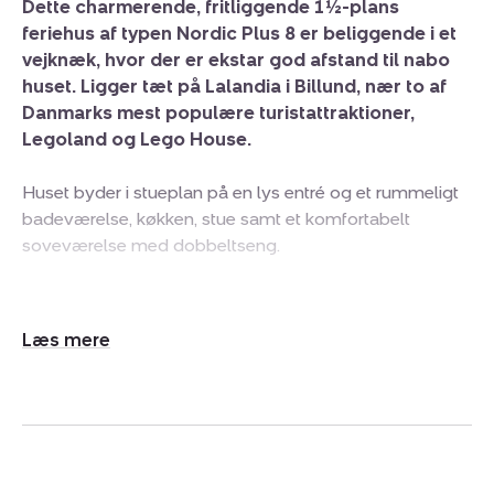
Dette charmerende, fritliggende 1½-plans
feriehus af typen Nordic Plus 8 er beliggende i et
vejknæk, hvor der er ekstar god afstand til nabo
huset. Ligger tæt på Lalandia i Billund, nær to af
Danmarks mest populære turistattraktioner,
Legoland og Lego House.
Huset byder i stueplan på en lys entré og et rummeligt
badeværelse, køkken, stue samt et komfortabelt
soveværelse med dobbeltseng.
Badeværelset er den perfekte oase til afslapning og
wellness. Med et luksuriøst hjørnespa og en
Udvid/skjul
indbydende sauna kan du forkæle dig selv med en
tekst
afslappende spabehandling, der giver både krop og
sind ro. Brusenichen tilbyder mulighed for en
forfriskende bruser, og den stilfulde indretning skaber en
harmonisk atmosfære, hvor du kan lade stress og
hverdagens travlhed glide væk. Med de moderne