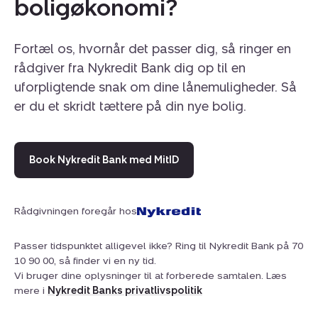
boligøkonomi?
Alle feriehusene af samme type forventes at opnå
samme lejeindtægt. Hør meget mere om huset og det
at væee husejer hos Nybolig Lalandia tlf. 51775756
Fortæl os, hvornår det passer dig, så ringer en
rådgiver fra Nykredit Bank dig op til en
Køberen overtager alle sælgers rettigheder og
uforpligtende snak om dine lånemuligheder. Så
forpligtelser i forbindelse med lejeaftalen med Lalandia
er du et skridt tættere på din nye bolig.
Billund A/S.
Book Nykredit Bank med MitID
Rådgivningen foregår hos
Passer tidspunktet alligevel ikke? Ring til Nykredit Bank på 70
10 90 00, så finder vi en ny tid.
Vi bruger dine oplysninger til at forberede samtalen. Læs
mere i
Nykredit Banks privatlivspolitik