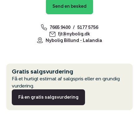
Send en besked
7665 9400
5177 5756
fjt@nybolig.dk
Nybolig Billund - Lalandia
Gratis salgsvurdering
Få et hurtigt estimat af salgspris eller en grundig
vurdering.
Få en gratis salgsvurdering