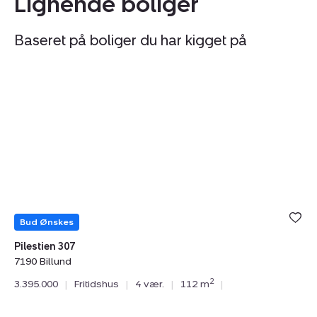
Lignende boliger
Baseret på boliger du har kigget på
Fritidshus:
Fr
Pilestien
S
307,
14
7190
7
Billund
J
Bud Ønskes
Pilestien 307
7190 Billund
St
2
3.395.000
|
Fritidshus
|
4 vær.
|
112 m
|
71
3.