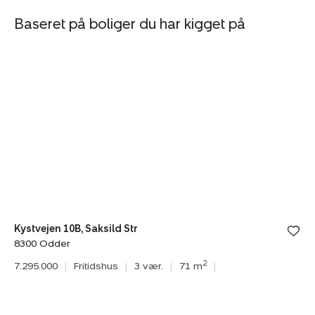
Baseret på boliger du har kigget på
Fritidshus:
Fr
Kystvejen
Ø
10B,
13
Saksild
R
Str,
St
8300
8
Odder
O
Kystvejen 10B, Saksild Str
8300 Odder
Øs
2
7.295.000
|
Fritidshus
|
3 vær.
|
71 m
|
83
11