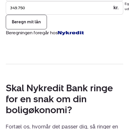
Eg
På stranden er det tilladt at have en båd liggende.
kr.
ud
Beregn mit lån
Beregningen foregår hos
Skal Nykredit Bank ringe
for en snak om din
boligøkonomi?
Fortæl os, hvornår det passer dig, så ringer en