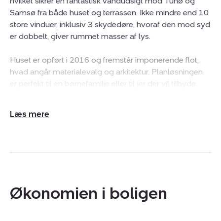
hvilket sikrer en fantastisk vandudsigt mod Tunø og
Samsø fra både huset og terrassen. Ikke mindre end 10
store vinduer, inklusiv 3 skydedøre, hvoraf den mod syd
er dobbelt, giver rummet masser af lys.
Huset er opført i 2016 og fremstår imponerende flot,
hvad angår materialevalg og arkitektur. Planløsningen
er perfekt til en børnefamilie eller til jer der vil tilbyde
overnattende gæster komfortable forhold. Huset
indeholder 2 identiske værelser med hems, et
Udvid/skjul
soveværelse med integreret badeværelse og walk in.
tekst
Fra både soveværelse og badeværelse er der udgang
til terrassen og til ugenert udebruser.
Fra sydterrassen er der adgang til “ fitnessrummet”,
også med dobbeltdør. Fra det store alrum er der
adgang til endnu et badeværelse.
Økonomien i boligen
Køkken, spiseplads og stue er integreret i et rum der
giver samvær og hygge og der er ikke sparet på udstyr