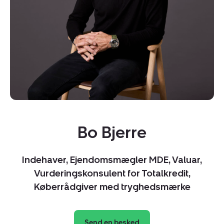
Bo Bjerre
Kopier link
Del via mail
Indehaver, Ejendomsmægler MDE, Valuar,
Vurderingskonsulent for Totalkredit,
Køberrådgiver med tryghedsmærke
Send en besked