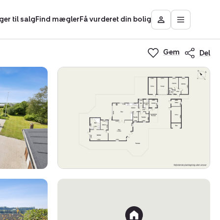
ger til salg
Find mægler
Få vurderet din bolig
Åbn
Besøg
hovedmen
Mit
Nybolig
Gem
Del