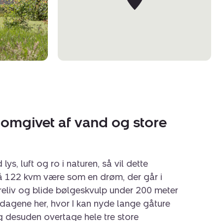
s omgivet af vand og store
d lys, luft og ro i naturen, så vil dette
å 122 kvm være som en drøm, der går i
yreliv og blide bølgeskvulp under 200 meter
f dagene her, hvor I kan nyde lange gåture
g desuden overtage hele tre store