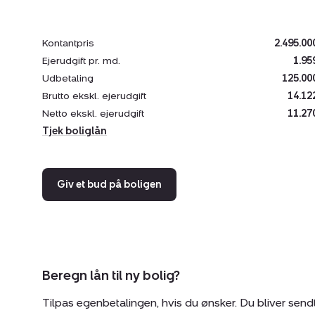
Kontantpris
2.495.00
Ejerudgift pr. md.
1.95
Udbetaling
125.00
Brutto ekskl. ejerudgift
14.12
Netto ekskl. ejerudgift
11.27
Tjek boliglån
Giv et bud på boligen
Beregn lån til ny bolig?
Tilpas egenbetalingen, hvis du ønsker. Du bliver send