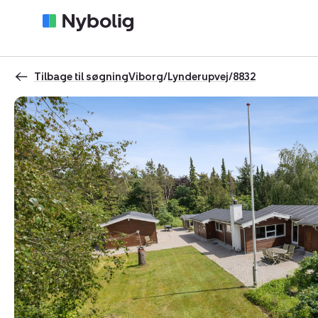
Tilbage til søgning
Viborg
/
Lynderupvej
/
8832