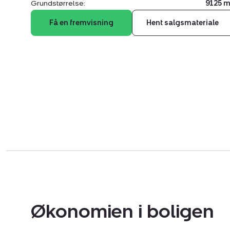
Grundstørrelse:
9125 m
Få en fremvisning
Hent salgsmateriale
Økonomien i boligen