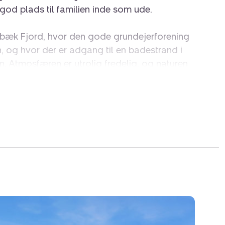
 god plads til familien inde som ude.
jarbæk Fjord, hvor den gode grundejerforening
en, og hvor der er adgang til en badestrand i
n. Atmosfæren er utrolig fredelig, og naturen
ærheden kan I også bruge eftermiddage på
ge mod byen, er der kun cirka ti minutter til
ndre end en halv time til Skive.
 udelivet breder sig grønt og frodigt med
og brede græsplæner lige uden for døren.
e grund, som huset ligger på, overtager I
 til hver sin side, så I får fantastisk meget
ring jer. Rundt om ejendommen byder
oraf den ene tilgås direkte fra en af stuerne