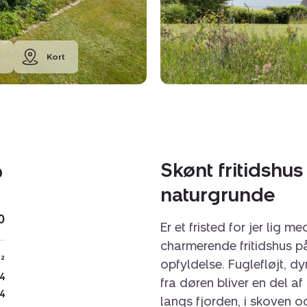
r
Kort
p
Skønt fritidshu
naturgrunde
0
Er et fristed for jer lig me
charmerende fritidshus p
²
opfyldelse. Fuglefløjt, d
4
fra døren bliver en del a
4
langs fjorden, i skoven o