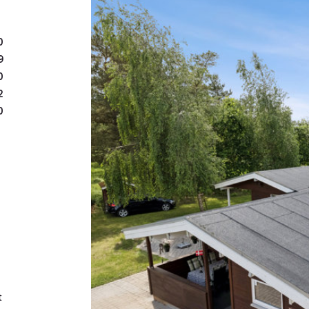
Sælger købte ejendommen 
2005 er lavet en tilbygn
0
soveværelse, walk-in-clos
9
oprindelige del er bevare
0
hus, og også charmen er 
2
0
boligen stemning.
Derudover får I endnu tre
og en til stue med køkk
andre ord er der alt, hva
egner sig til at kunne brug
ligeledes flere gode, iso
disponible rum og bad s
Man skal derud, og så er
t