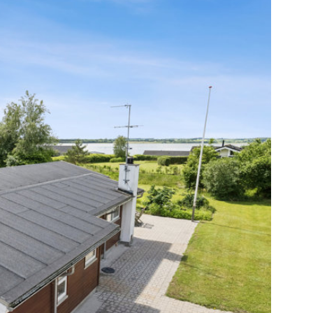
som et bjælkehus, hvor der i årene 2004 til
ing med en ekstra stue og en afdeling med
et og bad, ligesom der blev isoleret. Den
t i boligen, der udefra præsenterer sig som ét
intakt med træelementer overalt, som tilfører
 værelser, et badeværelse mere, et bryggers
en, hvor en brændeovn skaber hygge. Med
d den ferierende familie skal bruge, og huset
es året rundt. Til jeres rådighed har I
lerede udhuse, heriblandt et anneks med to
amt depotrum og værksted.
 man solgt.