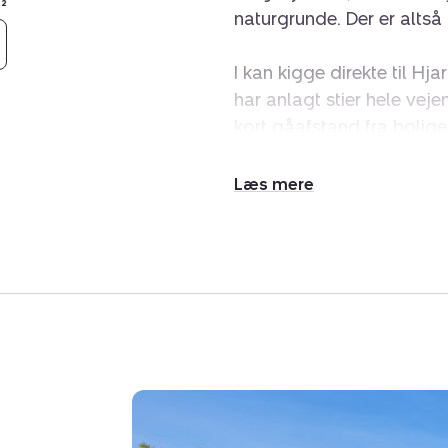
²
naturgrunde. Der er altså
I kan kigge direkte til H
har anlagt stier hele vej
kort gåafstand fra bolige
blomstrer allevegne. I n
golfbanen, og skal I tilba
Udvid/skjul
Skals, 20 til Viborg og mi
tekst
Himlen hæver sig højt, og
træer, indbydende kroge 
Foruden den store, skønn
nemlig også to nabogrunde
plads, natur og luft omk
terrasserne på solskin, hv
mod syd.