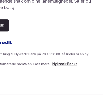
igtende snak om dine lånemuligheder. Så er du
ye bolig.
tID
? Ring til Nykredit Bank på 70 10 90 00, så finder vi en ny
at forberede samtalen. Læs mere i
Nykredit Banks