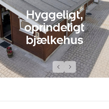
Hyggeligt,
oprindeligt
bjælkehus