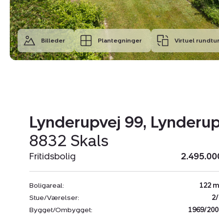
Billeder
Plantegninger
Virtuel rundtu
Lynderupvej 99, Lynderu
8832 Skals
Fritidsbolig
2.495.00
Boligareal:
122 m
Stue/Værelser:
2/
Bygget/Ombygget:
1969/200