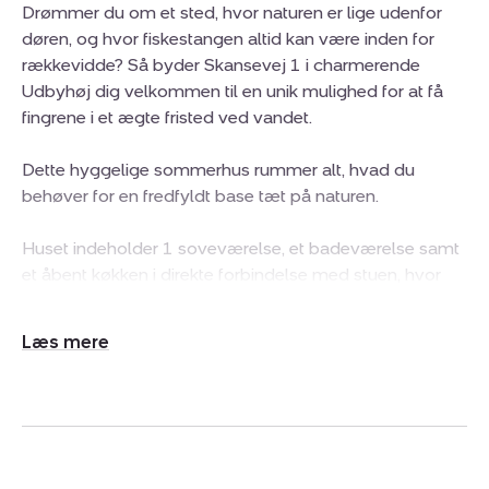
Drømmer du om et sted, hvor naturen er lige udenfor
døren, og hvor fiskestangen altid kan være inden for
rækkevidde? Så byder Skansevej 1 i charmerende
Udbyhøj dig velkommen til en unik mulighed for at få
fingrene i et ægte fristed ved vandet.
Dette hyggelige sommerhus rummer alt, hvad du
behøver for en fredfyldt base tæt på naturen.
Huset indeholder 1 soveværelse, et badeværelse samt
et åbent køkken i direkte forbindelse med stuen, hvor
der er plads til både afslapning og fællesskab. I stuen
sørger en brændeovn fra 2023 for at skabe en hyggelig
Udvid/skjul
og varm stemning på kølige aftener. Fra stuen er der kig
tekst
til det omkringliggende landskab, og man mærker
straks roen sænke sig.
På grunden finder du desuden to gode udhuse – ideelle
til opbevaring af fiskegrej, havemøbler eller måske til