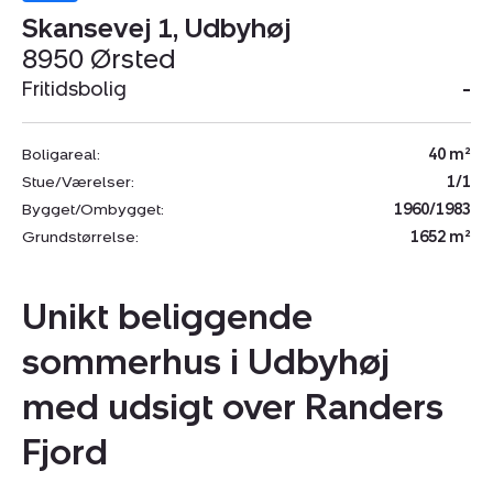
Skansevej 1, Udbyhøj
8950 Ørsted
Fritidsbolig
-
Boligareal:
40 m²
Stue/Værelser:
1/1
Bygget/Ombygget:
1960/1983
Grundstørrelse:
1652 m²
Unikt beliggende
sommerhus i Udbyhøj
med udsigt over Randers
Fjord