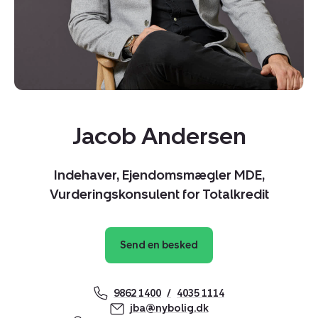
Jacob Andersen
Kopier link
Del via mail
Indehaver, Ejendomsmægler MDE,
Vurderingskonsulent for Totalkredit
Send en besked
9862 1400
4035 1114
jba@nybolig.dk