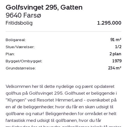
Golfsvinget 295, Gatten
9640 Farsø
Fritidsbolig
1.295.000
Boligareal:
91 m²
Stue/Værelser:
1/2
Plan:
2 plan
Bygget/Ombygget:
1979
Grundstørrelse:
234 m²
Velkommen her til dette nydelige og pænt opdateret
golfhus på Golfsvinget 295. Golfhuset er beliggende i
"Klyngen" ved Resortet HimmerLand - ovenikøbet på
en af de beliggenheder, hvor du får en skøn udsigt til
golfbane og natur! Beliggenheden for området er helt
fantastisk med udsigt til golfbanen, hvor du får