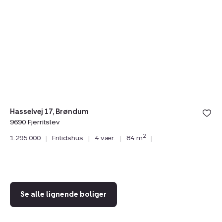
Hasselvej
Go
17,
94
Brøndum,
Ga
9690
9
Fjerritslev
Fa
Hasselvej 17, Brøndum
9690 Fjerritslev
Go
2
1.295.000
|
Fritidshus
|
4 vær.
|
84 m
|
96
1.
Se alle lignende boliger