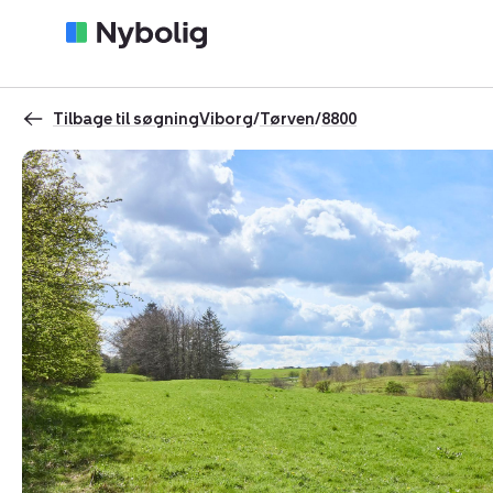
Tilbage til søgning
Viborg
/
Tørven
/
8800