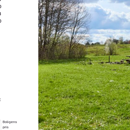
Langmosen – Det nye om
0
3
0
t
Boligens
pris