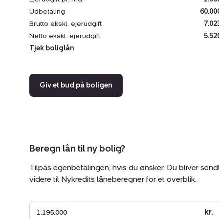
Udbetaling
60.00
Brutto ekskl. ejerudgift
7.02
Netto ekskl. ejerudgift
5.52
Tjek boliglån
Giv et bud på boligen
Beregn lån til ny bolig?
Tilpas egenbetalingen, hvis du ønsker. Du bliver send
videre til Nykredits låneberegner for et overblik.
kr.