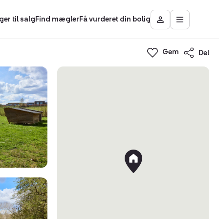
ger til salg
Find mægler
Få vurderet din bolig
Åbn
Besøg
hovedmen
Mit
Nybolig
Gem
Del