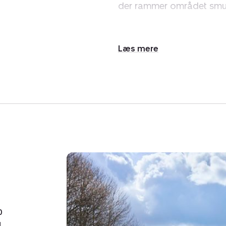
der rammer området smuk
Den fantastiske placeri
derudover bliver der etab
Udvid/skjul
faciliteter. Grundene lig
tekst
mountainbikesporene, så
Vi kan fremhæve, at der er
og Houlkærhallen og kun 
Gymnasium og indkøbsmu
Er det nu at jeres drømme
finde en grund, der ligger
på kompromis med afstand 
de mange muligheder, der
Taphede.
0
1