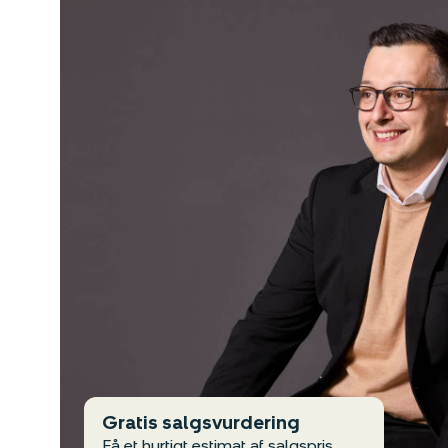
Gratis salgsvurdering
Få et hurtigt estimat af salgspris