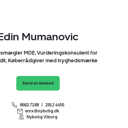
Edin Mumanovic
smægler MDE, Vurderingskonsulent for
edit, Køberrådgiver med tryghedsmærke
Send en besked
8662 7188
2912 4455
emx@nybolig.dk
Nybolig Viborg