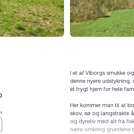
I et af Viborgs smukke o
denne nyere udstykning, d
et trygt hjem for hele fami
0
Her kommer man til at b
skov, sø og langstrakte å
²
og dyreliv med alt fra fis
nære omkring grundene bli