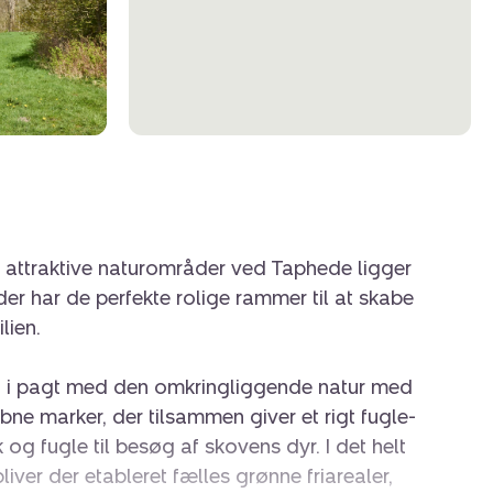
g attraktive naturområder ved Taphede ligger
er har de perfekte rolige rammer til at skabe
lien.
o i pagt med den omkringliggende natur med
bne marker, der tilsammen giver et rigt fugle-
k og fugle til besøg af skovens dyr. I det helt
ver der etableret fælles grønne friarealer,