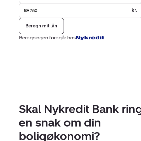
kr.
Beregn mit lån
Beregningen foregår hos
Skal Nykredit Bank ring
en snak om din
boligøkonomi?