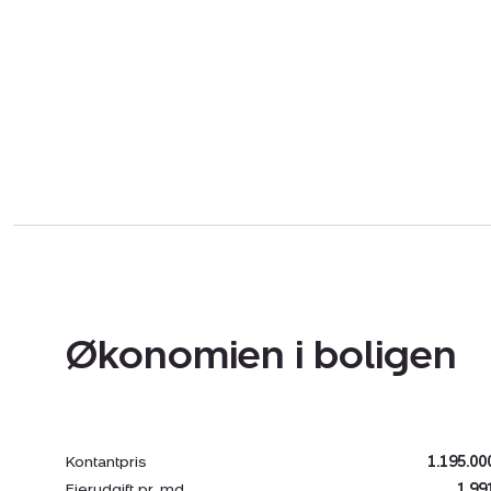
Økonomien i boligen
Kontantpris
1.195.00
Ejerudgift pr. md.
1.99