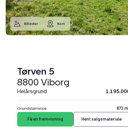
Billeder
Kort
Tørven 5
8800 Viborg
Helårsgrund
1.195.00
Grundstørrelse:
873 m
Få en fremvisning
Hent salgsmateriale