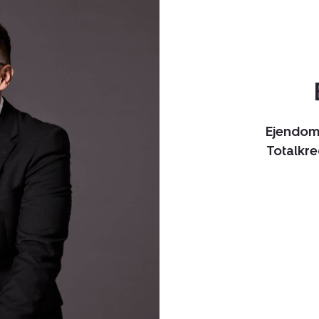
Ejendom
Totalkr