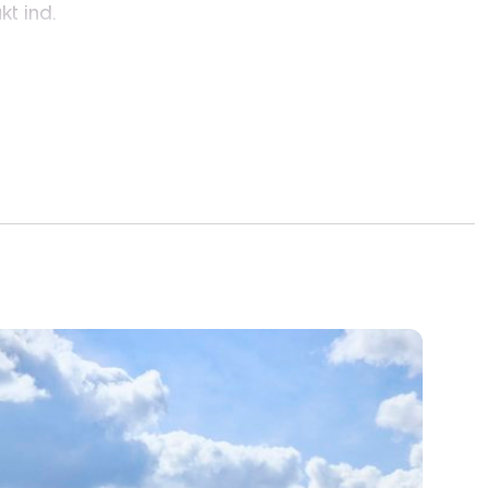
t ind.
ng kombineres med en bynær beliggenhed og
leret stisystemer til hverdagens vigtige
ger også tæt på golfbanen og
 motionen kan også klares nemt og bekvemt.
 under ca. 1,5 km til børneinstitution, skole
et par hundrede meter mere til Viborg
ligheder.
hus skal være en realitet og har i ventet på at
 midt i naturen uden at man er nødt til at gå
til bylivet, så tag kontakt til os for at høre
 ligger også gemmer sig her i naturen ved