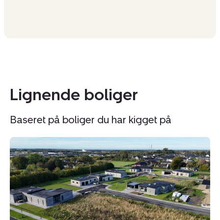
Lignende boliger
Baseret på boliger du har kigget på
Helårsgrund:
He
Knøsgårds
So
Alle
Al
22,
14
9440
9
Aabybro
A