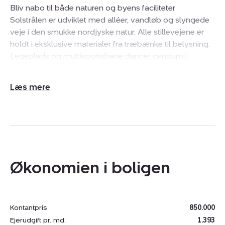
Bliv nabo til både naturen og byens faciliteter
Solstrålen er udviklet med alléer, vandløb og slyngede
veje i den smukke nordjyske natur. Alle stillevejene er
holdt i eksklusive materialer fra træbænke til belysning.
Legeplads og multisportsbane danner centrum i
solstrålerne, og der er stisystem til nærliggende
institutioner, skoler og alle indkøbsfaciliteter.
Udvid/skjul
tekst
Aabybro ligger kun 18 km fra Aalborg og er i rivende
udvikling. Fra 2030 er visionen, at byen løfter sig til et
helt nyt niveau som en livlig by med flere faciliteter, flere
indbyggere, flere familievenlige tilbud og selvfølgelig
flere nye bydele.
Økonomien i boligen
Solstrålen er blandt de første af disse nye bydele til at
se dagens lys – og hvilken bydel.
Kontantpris
850.000
Eksklusiv udstykning til det gode liv
Ejerudgift pr. md.
1.393
Midt i et enestående og naturskønt område nord for