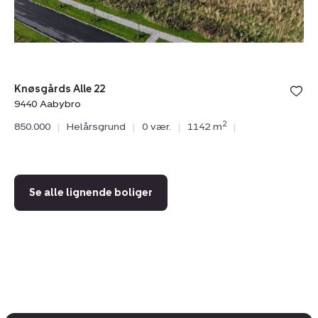
Knøsgårds Alle 22
Sol
9440 Aabybro
94
2
850.000
|
Helårsgrund
|
0 vær.
|
1142 m
|
85
Se alle lignende boliger