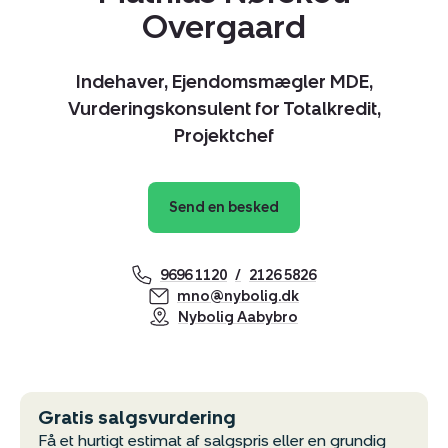
Overgaard
Indehaver, Ejendomsmægler MDE,
Vurderingskonsulent for Totalkredit,
Projektchef
Send en besked
9696 1120
2126 5826
mno@nybolig.dk
Nybolig Aabybro
Kopier link
Del via mail
Gratis salgsvurdering
Få et hurtigt estimat af salgspris eller en grundig