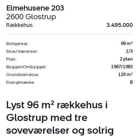
Elmehusene 203
2600 Glostrup
Rækkehus
3.495.000
Boligareal:
96 m²
Stue/Værelser:
1/3
Plan:
2 plan
Bygget/Ombygget:
1967/1983
Grundstørrelse:
120 m²
Energimærke:
B
Lyst 96 m² rækkehus i
Glostrup med tre
soveværelser og solrig