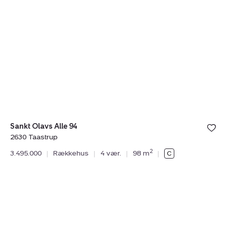
Rækkehus:
R
Sankt
K
Olavs
4,
Alle
2
94,
V
2630
St
Taastrup
Sankt Olavs Alle 94
2630 Taastrup
Ka
2
3.495.000
|
Rækkehus
|
4 vær.
|
98 m
|
26
3.