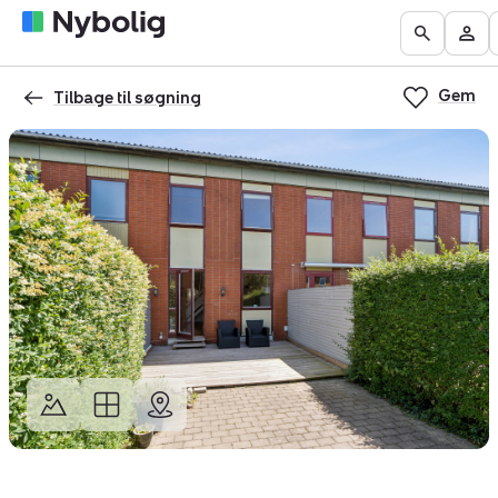
Boliger
Find
Få
Go
Be
til
mægler
vurderet
to
Mit
salg
din
Gem
the
Nyb
Tilbage til søgning
bolig
Search
page