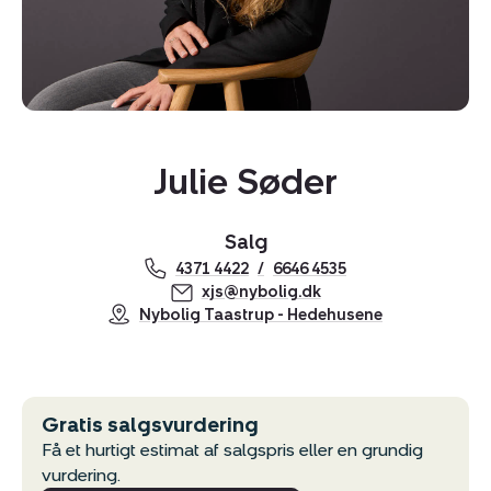
Julie Søder
Kopier link
Salg
Del via mail
4371 4422
6646 4535
xjs@nybolig.dk
Nybolig Taastrup - Hedehusene
Gratis salgsvurdering
Få et hurtigt estimat af salgspris eller en grundig
vurdering.