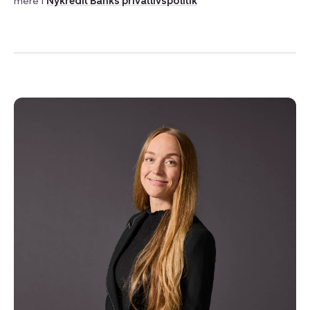
mere i
Nykredit Banks privatlivspolitik