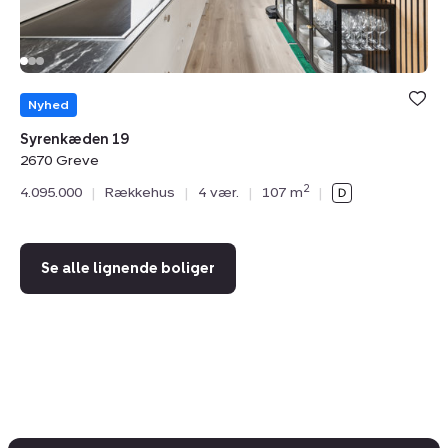
Hø
Nyhed
26
Syrenkæden 19
4.
2670 Greve
2
4.095.000
|
Rækkehus
|
4 vær.
|
107 m
|
Se alle lignende boliger