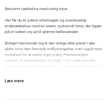
Bekvemt rækkehus med solrig have
Her får du et yderst eftertragtet og overskueligt
enderækkehus med en større, sydvendt have, der ligger
på en lukket vej ud til grønne fællesarealer.
Boligen henvender sig til den enlige eller parret i alle
aldre, hvor den fremstår indflytningsklar, men også med
mulighed for at sætte eget præg. Planløsningen
rummer et soveværelse, to stuer – hvor den ene kan
anvendes som ekstra værelse – samt et køkken med et
ekstra vindue, et badeværelse med plads til vaskesøjle
og et WC. Boligen har desuden to udestuer, hvor den
Udvid/skjul
ene fungerer som entré, mens den anden udgør et
tekst
sommerforlængende opholdsrum.
Udenfor vender haven mod syd og lokker med en
græsplæne, en solrig terrasse og bl.a. smukke