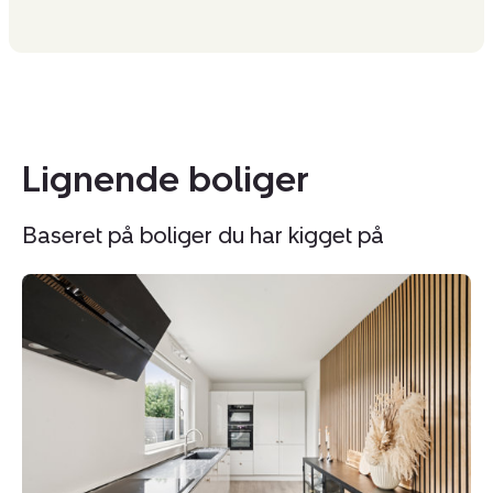
Lignende boliger
Baseret på boliger du har kigget på
Rækkehus:
R
Syrenkæden
Hø
19,
91
2670
2
Greve
Ta