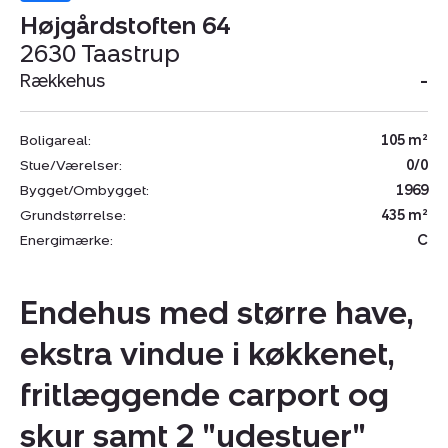
Højgårdstoften 64
2630 Taastrup
Rækkehus
-
Boligareal:
105 m²
Stue/Værelser:
0/0
Bygget/Ombygget:
1969
Grundstørrelse:
435 m²
Energimærke:
C
Endehus med større have,
ekstra vindue i køkkenet,
fritlæggende carport og
skur samt 2 "udestuer"