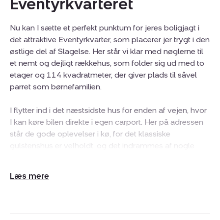
Eventyrkvarteret
Nu kan I sætte et perfekt punktum for jeres boligjagt i
det attraktive Eventyrkvarter, som placerer jer trygt i den
østlige del af Slagelse. Her står vi klar med nøglerne til
et nemt og dejligt rækkehus, som folder sig ud med to
etager og 114 kvadratmeter, der giver plads til såvel
parret som børnefamilien.
I flytter ind i det næstsidste hus for enden af vejen, hvor
I kan køre bilen direkte i egen carport. Her på adressen
står de gode oplevelser i kø, for det klassiske
gulstenshus er velholdt, og det indrammes af nogle
skønne, velanlagte uderum. I får en lukket forhave med
en morgenterrasse samt en grøn baghave, hvor I kan
Udvid/skjul
nyde eftermiddags- og aftensolen i private omgivelser.
tekst
Herfra kan I bevæge jer indenfor i rammerne af et pænt