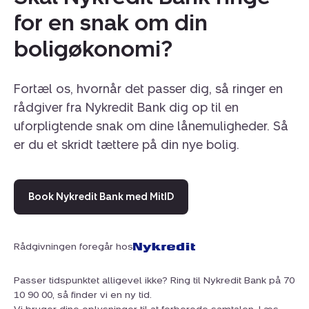
pasningstilbud, motorvejen eller bylivet i hjertet af
for en snak om din
Slagelse.
boligøkonomi?
Fortæl os, hvornår det passer dig, så ringer en
rådgiver fra Nykredit Bank dig op til en
uforpligtende snak om dine lånemuligheder. Så
er du et skridt tættere på din nye bolig.
Book Nykredit Bank med MitID
Rådgivningen foregår hos
Passer tidspunktet alligevel ikke? Ring til Nykredit Bank på 70
10 90 00, så finder vi en ny tid.