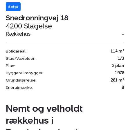
Solgt
Snedronningvej 18
4200 Slagelse
Rækkehus
-
Boligareal:
114 m²
Stue/Værelser:
1/3
Plan:
2 plan
Bygget/Ombygget:
1978
Grundstørrelse:
281 m²
Energimærke:
B
Nemt og velholdt
rækkehus i