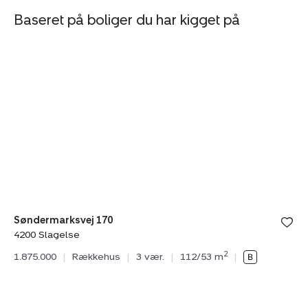
Baseret på boliger du har kigget på
Rækkehus:
R
Søndermarksvej
H
170,
89
4200
4
Slagelse
S
Søndermarksvej 170
4200 Slagelse
N
2
1.875.000
|
Rækkehus
|
3 vær.
|
112/53 m
|
He
42