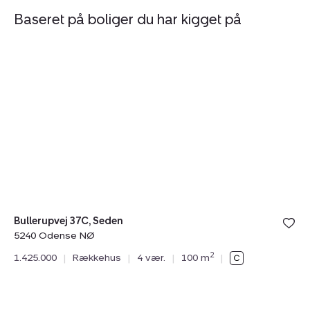
Baseret på boliger du har kigget på
Rækkehus:
R
Bullerupvej
Pr
37C,
13
Seden,
Ko
5240
5
Odense
O
NØ
N
Bullerupvej 37C, Seden
5240 Odense NØ
Pr
2
1.425.000
|
Rækkehus
|
4 vær.
|
100 m
|
52
1.