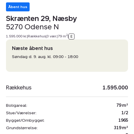
Åbent hus
Skrænten 29, Næsby
5270 Odense N
2
1.595.000 kr.
|
Rækkehus
|
3 vær.
|
79 m
|
Næste åbent hus
Søndag d. 9. aug. kl. 09:00 - 18:00
Rækkehus
1.595.000
Boligareal:
79 m²
Stue/Værelser:
1/2
Bygget/Ombygget:
1965
Grundstørrelse:
319 m²