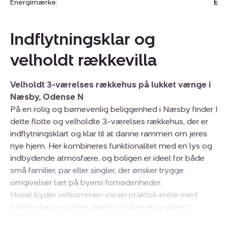
Energimærke:
E
Indflytningsklar og
velholdt rækkevilla
Velholdt 3-værelses rækkehus på lukket vænge i
Næsby, Odense N
På en rolig og børnevenlig beliggenhed i Næsby finder I
dette flotte og velholdte 3-værelses rækkehus, der er
indflytningsklart og klar til at danne rammen om jeres
nye hjem. Her kombineres funktionalitet med en lys og
indbydende atmosfære, og boligen er ideel for både
små familier, par eller singler, der ønsker trygge
omgivelser tæt på byens fornødenheder.
Huset byder velkommen via en praktisk entre med
garderobe, som fører videre til både et hyggeligt
børneværelse eller gæsteværelse og et stort