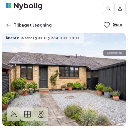
Boliger
Find
Få
Go
Be
til
mægler
vurderet
to
Mit
salg
din
Gem
the
Nyb
Tilbage til søgning
bolig
Search
Åbent hus
søndag 09. august kl. 9.00 - 18.00
page