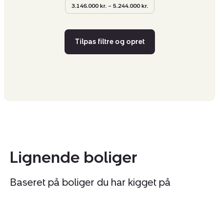
3.146.000 kr. – 5.244.000 kr.
Tilpas filtre og opret
Lignende boliger
Baseret på boliger du har kigget på
Rækkehus:
R
Helenelyst
He