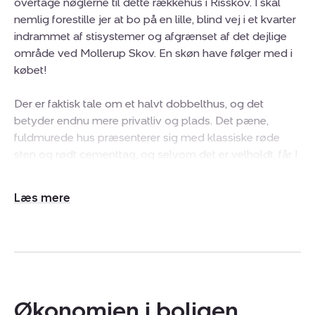
overtage nøglerne til dette rækkehus i Risskov. I skal
nemlig forestille jer at bo på en lille, blind vej i et kvarter
indrammet af stisystemer og afgrænset af det dejlige
område ved Mollerup Skov. En skøn have følger med i
købet!
Der er faktisk tale om et halvt dobbelthus, og det
betyder endnu mere privatliv og plads. Det pæne,
fuldmurede hus præsenterer sig med klassiske røde
sten og rødt cementtag, og selvom det er velholdt, får I
god mulighed for at sætte jeres eget præg og renovere,
som I ønsker. På forsiden kan I trille bilen ind i carporten,
Udvid/skjul
og her får I også en virkelig hyggelig gårdhave, der er
tekst
godt lukket til med hegn og hæk. Omme på husets
anden side har I baghaven, der nok er hjemmets
allerbedste kvalitet, og den er godt opvokset, ugenert
og vender tilmed helt ideelt mod solrige syd. Hyggelige
bede og blomstrende buske sætter scenen for
Økonomien i boligen
sommerdagene.