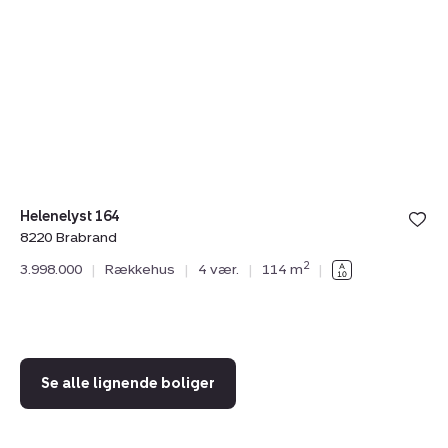
164,
29
8220
8
Brabrand
B
Helenelyst 164
8220 Brabrand
He
2
3.998.000
|
Rækkehus
|
4 vær.
|
114 m
|
82
3.
Se alle lignende boliger