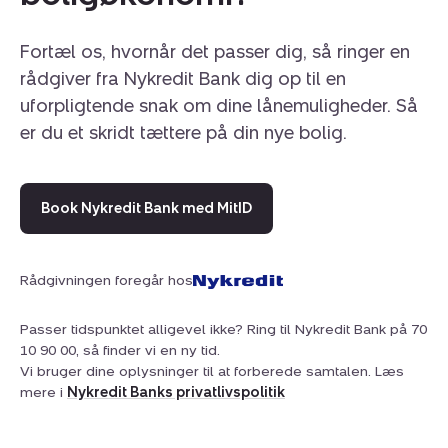
Et hus, som både det unge og modne par såvel som
Fortæl os, hvornår det passer dig, så ringer en
den lille børnefamilie vil elske at bo i.
rådgiver fra Nykredit Bank dig op til en
uforpligtende snak om dine lånemuligheder. Så
er du et skridt tættere på din nye bolig.
Book Nykredit Bank med MitID
Rådgivningen foregår hos
Passer tidspunktet alligevel ikke? Ring til Nykredit Bank på 70
10 90 00, så finder vi en ny tid.
Vi bruger dine oplysninger til at forberede samtalen. Læs
mere i
Nykredit Banks privatlivspolitik