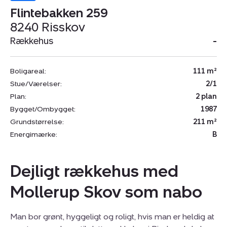
Flintebakken 259
8240 Risskov
Rækkehus
-
Boligareal:
111 m²
Stue/Værelser:
2/1
Plan:
2 plan
Bygget/Ombygget:
1987
Grundstørrelse:
211 m²
Energimærke:
B
Dejligt rækkehus med
Mollerup Skov som nabo
Man bor grønt, hyggeligt og roligt, hvis man er heldig at