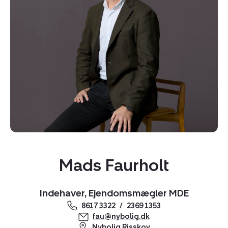
Kopier link
Del via mail
Mads Faurholt
Indehaver, Ejendomsmægler MDE
8617 3322
2369 1353
fau@nybolig.dk
Nybolig Risskov