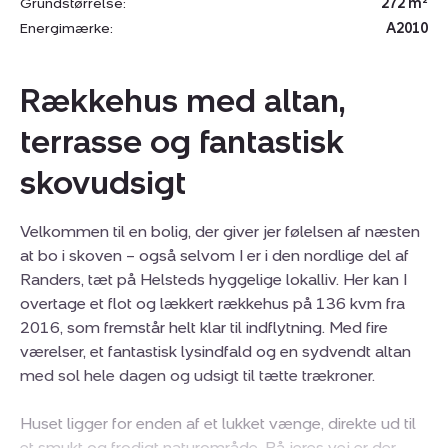
Grundstørrelse:
272 m²
Energimærke:
A2010
Rækkehus med altan,
terrasse og fantastisk
skovudsigt
Velkommen til en bolig, der giver jer følelsen af næsten
at bo i skoven – også selvom I er i den nordlige del af
Randers, tæt på Helsteds hyggelige lokalliv. Her kan I
overtage et flot og lækkert rækkehus på 136 kvm fra
2016, som fremstår helt klar til indflytning. Med fire
værelser, et fantastisk lysindfald og en sydvendt altan
med sol hele dagen og udsigt til tætte trækroner.
Huset ligger for enden af et lukket vænge, direkte ud til
et smukt og frodigt naturområde. På jeres vej er der