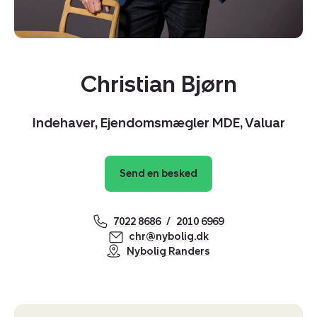
Christian Bjørn
Indehaver, Ejendomsmægler MDE, Valuar
Send en besked
7022 8686
2010 6969
chr@nybolig.dk
Nybolig Randers