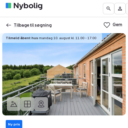
Boliger
Find
Få
Go
Be
til
mægler
vurderet
to
Mit
salg
din
Gem
the
Nyb
Tilbage til søgning
bolig
Search
Tilmeld åbent hus
mandag 10. august kl. 11.00 - 17.00
page
Ny pris