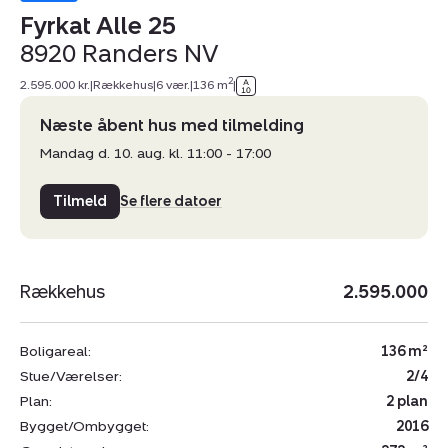
Fyrkat Alle 25
8920 Randers NV
2
2.595.000 kr.
|
Rækkehus
|
6 vær.
|
136 m
|
Næste åbent hus med tilmelding
Mandag d. 10. aug. kl. 11:00 - 17:00
Tilmeld
Se flere datoer
Rækkehus
2.595.000
Boligareal:
136 m²
Stue/Værelser:
2/4
Plan:
2 plan
Bygget/Ombygget:
2016