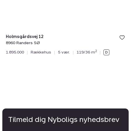
SØ
S
Holmsgårdsvej 12
8960 Randers SØ
Sk
2
1.895.000
|
Rækkehus
|
5 vær.
|
119/36 m
|
89
3.
Tilmeld dig Nyboligs nyhedsbrev