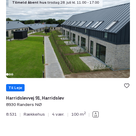
Tilmeld åbent hus
tirsdag 28. juli kl. 11.00 - 17.00
Harridslevvej
R
91,
3,
Harridslev,
1.,
8930
8
Randers
R
NØ
C
Til Leje
Ti
Harridslevvej 91, Harridslev
Rå
8930 Randers NØ
89
2
8.531
|
Rækkehus
|
4 vær.
|
100 m
|
12