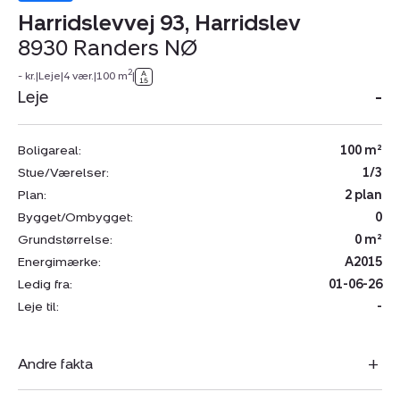
Harridslevvej 93, Harridslev
8930 Randers NØ
2
- kr.
|
Leje
|
4 vær.
|
100 m
|
Leje
-
Boligareal:
100 m²
Stue/Værelser:
1/3
Plan:
2 plan
Bygget/Ombygget:
0
Grundstørrelse:
0 m²
Energimærke:
A2015
Ledig fra:
01-06-26
Leje til:
-
Andre fakta