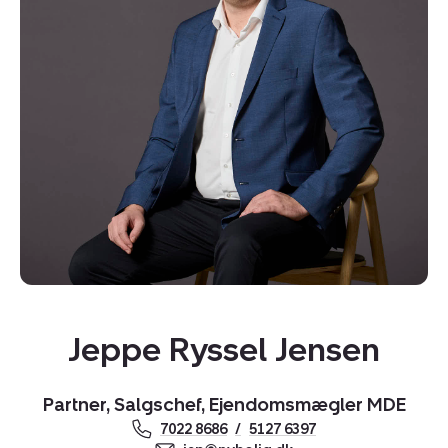
Kopier link
Del via mail
Jeppe Ryssel Jensen
Partner, Salgschef, Ejendomsmægler MDE
7022 8686
5127 6397