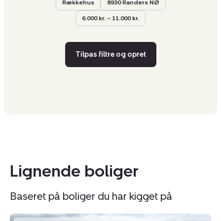
Rækkehus
8930 Randers NØ
6.000 kr. – 11.000 kr.
Tilpas filtre og opret
Lignende boliger
Baseret på boliger du har kigget på
Rækkehus:
Le