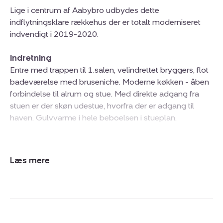
Lige i centrum af Aabybro udbydes dette
indflytningsklare rækkehus der er totalt moderniseret
indvendigt i 2019-2020.
Indretning
Entre med trappen til 1.salen, velindrettet bryggers, flot
badeværelse med bruseniche. Moderne køkken - åben
forbindelse til alrum og stue. Med direkte adgang fra
stuen er der skøn udestue, hvorfra der er adgang til
haven. Gulvvarme i hele beboelsen i stueplan.
1.salen er indrettet med 3 børneværelser,
forældresoveværelse med trappe til tagetagen med
Udvid/skjul
skønt stort rum til opbevaring. Flot badeværelse med
tekst
bruseniche.
Udvendigt
Ejendommen er opført i gule mursten og med nyere