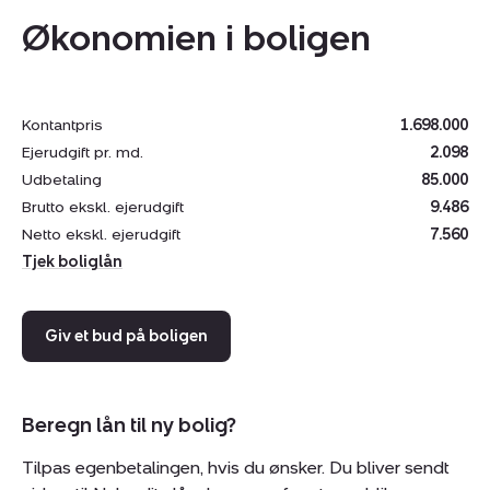
tag.
Økonomien i boligen
Overkommelig mindre grund på i alt 229m2. Lille
forhave med flisebelægning og overkommelig
baghave med græsplæne, terrasse og redskabsrum.
Kontantpris
1.698.000
Ejerudgift pr. md.
2.098
Nyere carport med tilhørende depotrum/værksted.
Udbetaling
85.000
Brutto ekskl. ejerudgift
9.486
Beliggenhed
Netto ekskl. ejerudgift
7.560
Boligen er beliggende i hjertet af byen med absolut
Tjek boliglån
gåafstand til alt - uanset om det er skole, indkøb,
offentlig transport eller idrætsaktiviteter.
Giv et bud på boligen
Blind og rolig villavej med et minimum af trafik.
En perfekt bolig for førstegangskøberne eller den lille
Beregn lån til ny bolig?
familie - Alternativt som investering til udlejning.
Tilpas egenbetalingen, hvis du ønsker. Du bliver sendt
Ejendommen kan overtages straks!