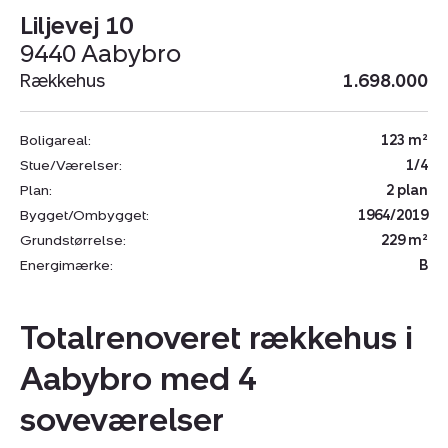
Liljevej 10
9440 Aabybro
Rækkehus
1.698.000
Boligareal:
123 m²
Stue/Værelser:
1/4
Plan:
2 plan
Bygget/Ombygget:
1964/2019
Grundstørrelse:
229 m²
Energimærke:
B
Totalrenoveret rækkehus i
Aabybro med 4
soveværelser