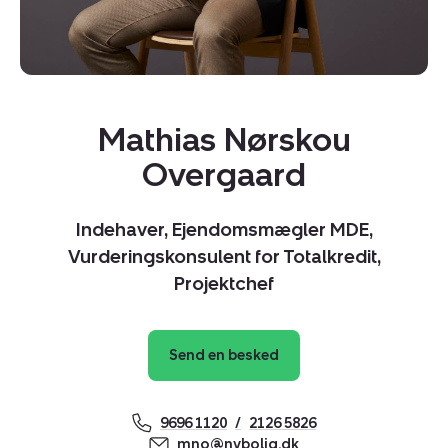
Mathias Nørskou
Overgaard
Indehaver, Ejendomsmægler MDE,
Vurderingskonsulent for Totalkredit,
Projektchef
Send en besked
Kopier link
Del via mail
9696 1120
2126 5826
mno@nybolig.dk