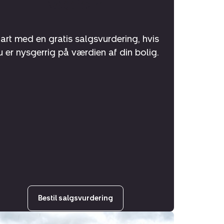
værd?
tart med en gratis salgsvurdering, hvis
u er nysgerrig på værdien af din bolig.
Bestil salgsvurdering
sgrund: