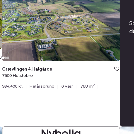
4,
Halgårde,
7500
Holstebro
S
d
Grævlingen 4, Halgårde
7500 Holstebro
2
994.400 kr.
|
Helårsgrund
|
0 vær.
|
788 m
|
Nybolig
Helår