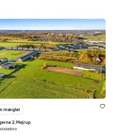
sgrund:
ingerne
p,
tebro
n mægler
ngerne 2, Mejrup
olstebro