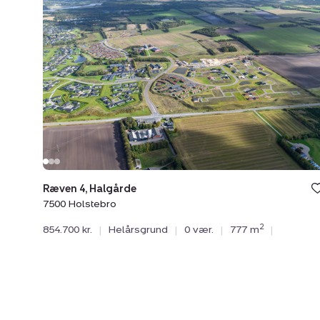
Ræven
4,
Halgårde,
7500
Holstebro
Ræven 4, Halgårde
7500 Holstebro
2
854.700 kr.
|
Helårsgrund
|
0 vær.
|
777 m
|