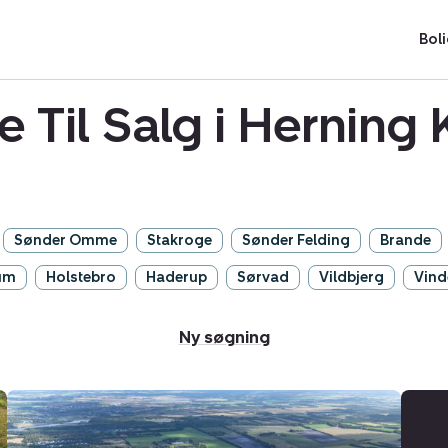
Boli
e Til Salg i Hernin
Sønder Omme
Stakroge
Sønder Felding
Brande
um
Holstebro
Haderup
Sørvad
Vildbjerg
Vind
Ny søgning
Helårsgrund:
Grævlingen