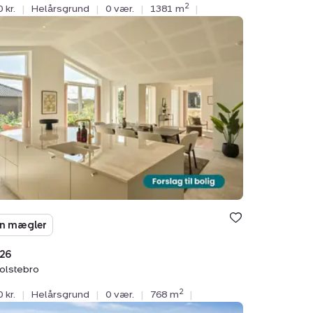
2
 kr.
|
Helårsgrund
|
0 vær.
|
1381 m
|
sgrund:
n
tebro
n mægler
26
olstebro
2
 kr.
|
Helårsgrund
|
0 vær.
|
768 m
|
sgrund: