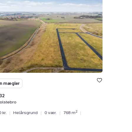
n
tebro
n mægler
32
olstebro
2
 kr.
|
Helårsgrund
|
0 vær.
|
768 m
|