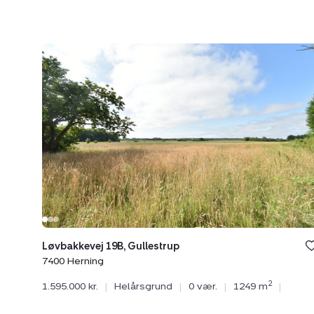
Helårsgrund:
Løvbakkevej
19B,
Gullestrup,
7400
Herning
Løvbakkevej 19B, Gullestrup
7400 Herning
2
1.595.000 kr.
|
Helårsgrund
|
0 vær.
|
1249 m
|