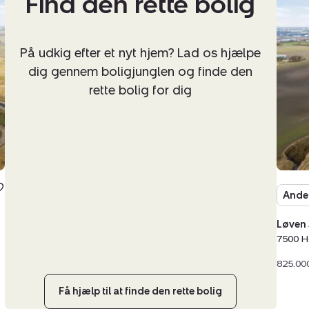
Find den rette bolig
Løve
32,
7500
På udkig efter et nyt hjem? Lad os hjælpe
Hols
dig gennem boligjunglen og finde den
rette bolig for dig
Ande
Løven 
7500 H
825.000
Få hjælp til at finde den rette bolig