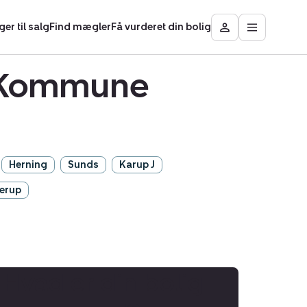
ger til salg
Find mægler
Få vurderet din bolig
Åbn
Besøg
hovedmen
Mit
Nybolig
g Kommune
Herning
Sunds
Karup J
erup
Hvad er din bolig