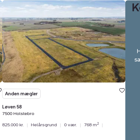
K
Helårsgrund:
Løven
58,
7500
Holstebro
H
sa
Anden mægler
Løven 58
7500 Holstebro
2
825.000 kr.
|
Helårsgrund
|
0 vær.
|
768 m
|