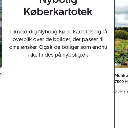
Munk
Køberkartotek
15B,
Nr
Feldi
7500
Tilmeld dig Nybolig Køberkartotek og få
Hols
overblik over de boliger, der passer til
dine ønsker. Også de boliger som endnu
ikke findes på nybolig.dk
Munkbr
7500 H
2.250.0