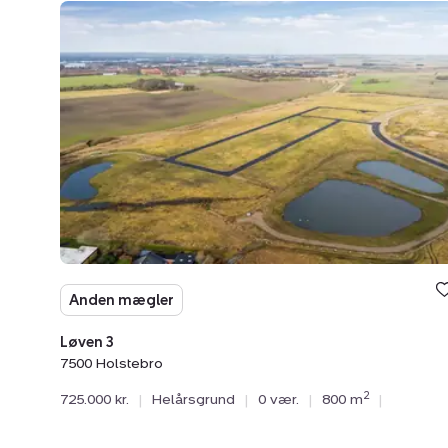
Helårsgrund:
Løven
3,
7500
Holstebro
Anden mægler
Løven 3
7500 Holstebro
2
725.000 kr.
|
Helårsgrund
|
0 vær.
|
800 m
|