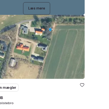
Læs mere
sgrund:
tebro
n mægler
8B
olstebro