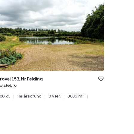
brovej
ng,
tebro
ovej 15B, Nr Felding
olstebro
2
00 kr.
|
Helårsgrund
|
0 vær.
|
3039 m
|