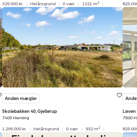
2
325.000 kr.
|
Helårsgrund
|
0 vær.
|
1321 m
|
825.000
Helårsgrund:
Helår
Skolebakken
Løve
40,
26,
Gjellerup,
7500
7400
Hols
Herning
Anden mægler
Ande
Skolebakken 40, Gjellerup
Løven 
7400 Herning
7500 H
2
1.295.000 kr.
|
Helårsgrund
|
0 vær.
|
932 m
|
825.000
Helår