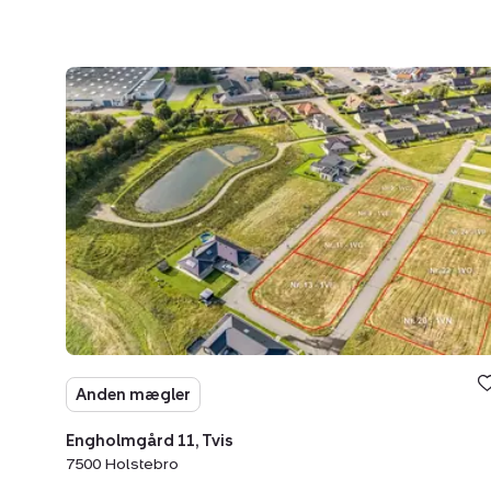
Helårsgrund:
Engholmgård
11,
Tvis,
7500
Holstebro
Anden mægler
Engholmgård 11, Tvis
7500 Holstebro