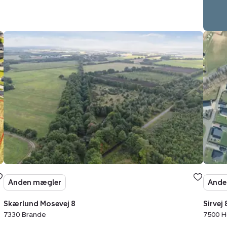
Helårsgrund:
Helår
Skærlund
Sirvej
Mosevej
8B,
8,
7500
7330
Hols
Brande
Anden mægler
Ande
Skærlund Mosevej 8
Sirvej 
7330 Brande
7500 H