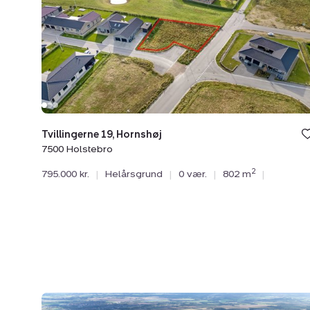
19,
Hornshøj,
7500
Holstebro
Tvillingerne 19, Hornshøj
7500 Holstebro
2
795.000 kr.
|
Helårsgrund
|
0 vær.
|
802 m
|
Helårsgrund: