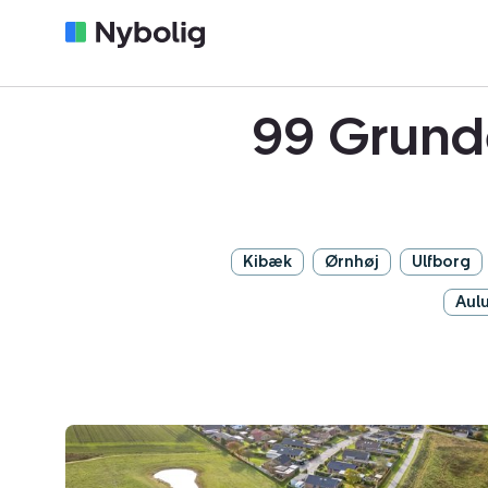
99 Grund
Kibæk
Ørnhøj
Ulfborg
Aul
Helårsgrund:
Tvillingerne