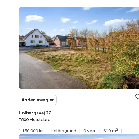
Helårsgrund:
Holbergsvej
27,
7500
Holstebro
Anden mægler
Holbergsvej 27
7500 Holstebro
2
1.150.000 kr.
|
Helårsgrund
|
0 vær.
|
610 m
|
Helårsgrund: