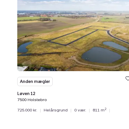
Løven
12,
7500
Holstebro
Anden mægler
Løven 12
7500 Holstebro
2
725.000 kr.
|
Helårsgrund
|
0 vær.
|
811 m
|