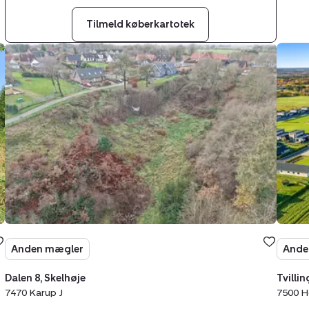
Tilmeld køberkartotek
Helårsgrund:
Helår
Dalen
Tvill
8,
2,
Skelhøje,
Mejru
7470
7500
Karup
Hols
J
Anden mægler
Ande
Dalen 8, Skelhøje
Tvilli
7470 Karup J
7500 H