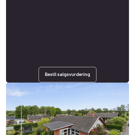
Bestil salgsvurdering
Villa:
Ellevej
32,
Sorthat-
Muleby,
3700
Rønne