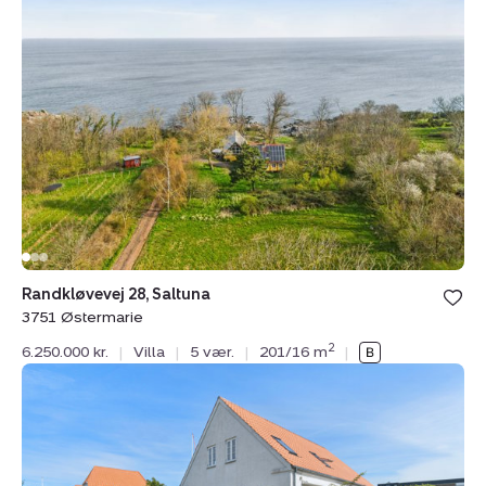
Randkløvevej
28,
Saltuna,
3751
Østermarie
Randkløvevej 28, Saltuna
3751 Østermarie
2
6.250.000 kr.
|
Villa
|
5 vær.
|
201/16 m
|
Villa:
Søndre
Alle
59,
3700