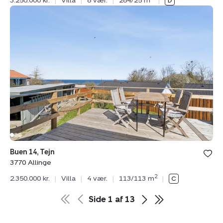
3.250.000 kr.
|
Villa
|
8 vær.
|
284/25 m
|
Villa:
Buen
14,
Tejn,
3770
Allinge
Buen 14, Tejn
3770 Allinge
2
2.350.000 kr.
|
Villa
|
4 vær.
|
113/113 m
|
Side
1
af
13