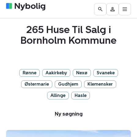
Åbn
Boliger
Find
Få
Go
Besøg
hove
til
mægler
vurderet
to
Mit
salg
din
265 Huse Til Salg i
the
Nybolig
bolig
Search
Bornholm Kommune
page
Rønne
Aakirkeby
Nexø
Svaneke
Østermarie
Gudhjem
Klemensker
Allinge
Hasle
Ny søgning
Villa: