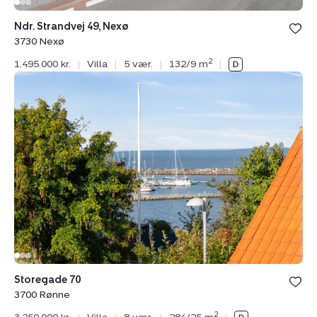
Ndr. Strandvej 49, Nexø
3730 Nexø
2
1.495.000 kr.
|
Villa
|
5 vær.
|
132/9 m
|
Villa:
Storegade
70,
3700
Rønne
Storegade 70
3700 Rønne
2