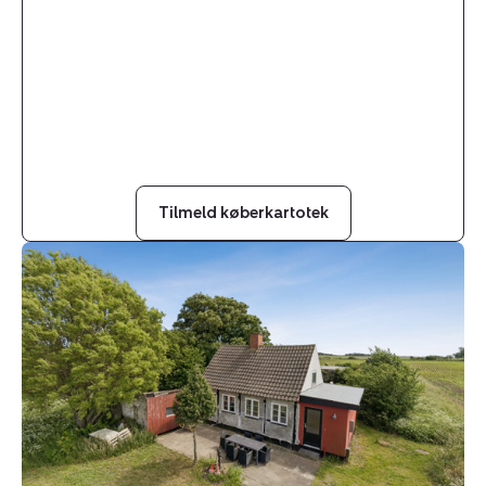
Tilmeld køberkartotek
Villa:
Hallebakken
12,
Rønne,
3700
Rønne