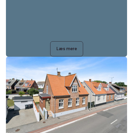
Læs mere
Villa:
Ndr.
Strandvej
49,
Nexø,
3730
Nexø