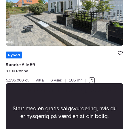
Rønne
Nyhed
Søndre Alle 59
3700 Rønne
2
5.195.000 kr.
|
Villa
|
6 vær.
|
185 m
|
Hvad er din bolig værd?
Start med en gratis salgsvurdering, hvis du
er nysgerrig på værdien af din bolig.