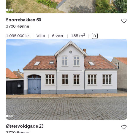
Snorrebakken 60
3700 Rønne
2
1.095.000 kr.
|
Villa
|
6 vær.
|
185 m
|
Villa:
Østervoldgade
23,
3700
Rønne
Østervoldgade 23
3700 Rønne