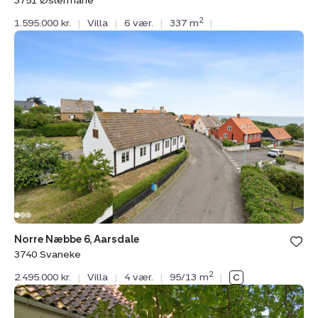
3751 Østermarie
2
1.595.000 kr.
|
Villa
|
6 vær.
|
337 m
|
Villa:
Norre
Næbbe
6,
Aarsdale,
3740
Svaneke
Norre Næbbe 6, Aarsdale
3740 Svaneke
2
2.495.000 kr.
|
Villa
|
4 vær.
|
95/13 m
|
Villa:
Saltunavej