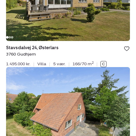
Stavsdalvej 24, Østerlars
3760 Gudhjem
2
1.495.000 kr.
|
Villa
|
5 vær.
|
166/70 m
|
Villa:
Snorrebakken
60,
3700
Rønne