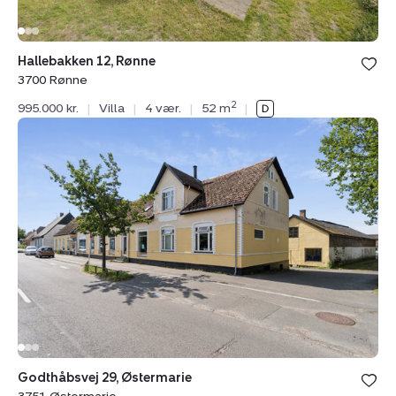
Hallebakken 12, Rønne
3700 Rønne
2
995.000 kr.
|
Villa
|
4 vær.
|
52 m
|
Villa:
Godthåbsvej
29,
Østermarie,
3751
Østermarie
Godthåbsvej 29, Østermarie