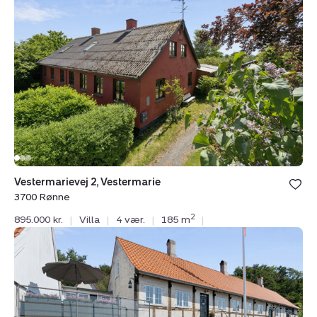
Vestermarievej
2,
Vestermarie,
3700
Rønne
Vestermarievej 2, Vestermarie
3700 Rønne
2
895.000 kr.
|
Villa
|
4 vær.
|
185 m
|
Villa:
Vang
101,
Vang,
3790