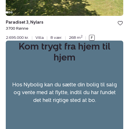
Paradiset 3, Nylars
3700 Rønne
2
2.695.000 kr.
|
Villa
|
8 vær.
|
268 m
|
Kom trygt fra hjem til
hjem
Hos Nybolig kan du sætte din bolig til salg
og vente med at flytte, indtil du har fundet
det helt rigtige sted at bo.