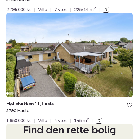
2
2.795.000 kr.
|
Villa
|
7 vær.
|
225/14 m
|
Villa:
Møllebakken
11,
Hasle,
3790
Hasle
Møllebakken 11, Hasle
3790 Hasle
2
1.650.000 kr.
|
Villa
|
4 vær.
|
145 m
|
Find den rette bolig