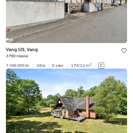
Hasle
Vang 101, Vang
3790 Hasle
2
7.495.000 kr.
|
Villa
|
5 vær.
|
170/12 m
|
Villa:
Paradiset
3,
Nylars,
3700
Rønne