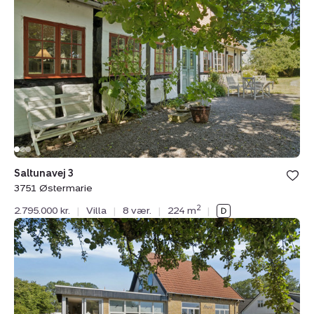
3,
3751
Østermarie
Saltunavej 3
3751 Østermarie
2
2.795.000 kr.
|
Villa
|
8 vær.
|
224 m
|
Villa:
Stavsdalvej
24,
Østerlars,
3760
Gudhjem