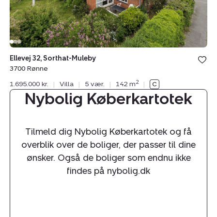
Ellevej 32, Sorthat-Muleby
3700 Rønne
2
1.695.000 kr.
|
Villa
|
5 vær.
|
142 m
|
Nybolig Køberkartotek
Tilmeld dig Nybolig Køberkartotek og få
overblik over de boliger, der passer til dine
ønsker. Også de boliger som endnu ikke
findes på nybolig.dk