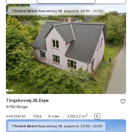
Villa:
Tilmeld åbent hus
lørdag 08. august kl. 10.00 - 16.00
Tingskovvej
26,
Espe,
5750
Ringe
Tingskovvej 26, Espe
5750 Ringe
2
449.000 kr.
|
Villa
|
6 vær.
|
136/12 m
|
Villa:
Tilmeld åbent hus
lørdag 08. august kl. 10.00 - 16.00
Svendborgvej