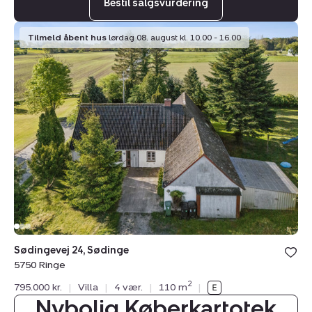
Bestil salgsvurdering
Villa:
Tilmeld åbent hus
lørdag 08. august kl. 10.00 - 16.00
Sødingevej
24,
Sødinge,
5750
Ringe
Sødingevej 24, Sødinge
5750 Ringe
2
795.000 kr.
|
Villa
|
4 vær.
|
110 m
|
Nybolig Køberkartotek