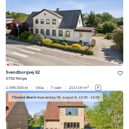
62,
5750
Ringe
Svendborgvej 62
5750 Ringe
2
1.095.000 kr.
|
Villa
|
7 vær.
|
211/19 m
|
Villa:
Tilmeld åbent hus
lørdag 08. august kl. 10.00 - 16.00
Svendborgvej
12,
5750
Ringe