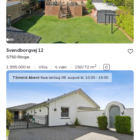
Svendborgvej 12
5750 Ringe
2
1.995.000 kr.
|
Villa
|
4 vær.
|
150/72 m
|
Villa:
Tilmeld åbent hus
lørdag 08. august kl. 10.00 - 16.00
Ribesvej
3,
5750
Ringe