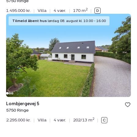
5750 Ringe
2
1.495.000 kr.
|
Villa
|
4 vær.
|
170 m
|
Villa:
Tilmeld åbent hus
lørdag 08. august kl. 10.00 - 16.00
Lombjergevej
5,
5750
Ringe
Lombjergevej 5
5750 Ringe
2
2.295.000 kr.
|
Villa
|
4 vær.
|
202/13 m
|
Villa:
Tilmeld åbent hus
lørdag 08. august kl. 10.00 - 16.00
Sdr.