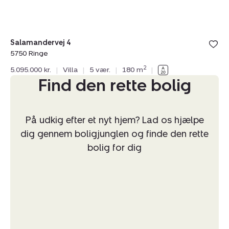
Salamandervej 4
5750 Ringe
2
5.095.000 kr.
|
Villa
|
5 vær.
|
180 m
|
Find den rette bolig
På udkig efter et nyt hjem? Lad os hjælpe
dig gennem boligjunglen og finde den rette
bolig for dig