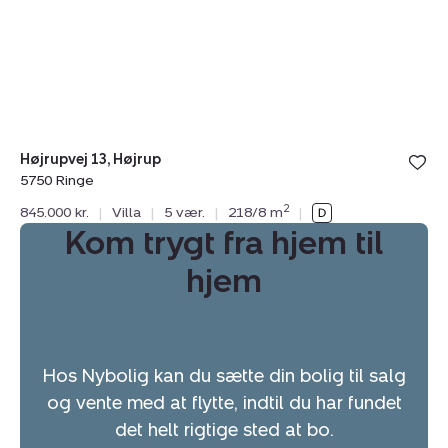
5750
Ringe
Højrupvej 13, Højrup
5750 Ringe
2
845.000 kr.
|
Villa
|
5 vær.
|
218/8 m
|
Kom trygt fra hjem til
hjem
Hos Nybolig kan du sætte din bolig til salg
og vente med at flytte, indtil du har fundet
det helt rigtige sted at bo.