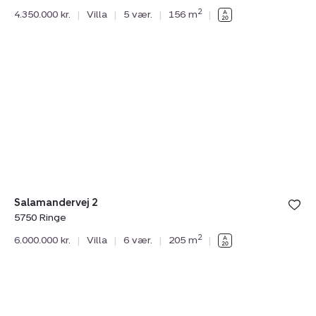
2
4.350.000 kr.
|
Villa
|
5 vær.
|
156 m
|
Villa:
Salamandervej
2,
5750
Ringe
Salamandervej 2
5750 Ringe
2
6.000.000 kr.
|
Villa
|
6 vær.
|
205 m
|
Villa:
Tilmeld åbent hus
lørdag 08. august kl. 10.00 - 16.00
Højrupvej
13,
Højrup,