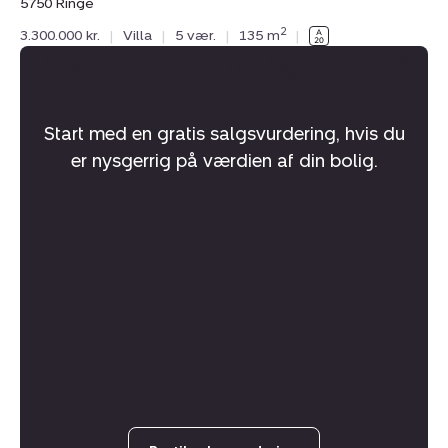
5750 Ringe
2
3.300.000 kr.
|
Villa
|
5 vær.
|
135 m
|
Hvad er din bolig værd?
Start med en gratis salgsvurdering, hvis du
er nysgerrig på værdien af din bolig.