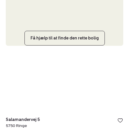
Få hjælp til at finde den rette bolig
Villa:
Salamandervej
5,
5750
Ringe
Salamandervej 5
5750 Ringe