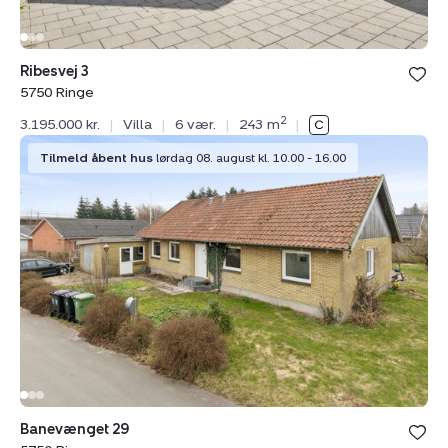
Ribesvej 3
5750 Ringe
2
3.195.000 kr.
|
Villa
|
6 vær.
|
243 m
|
Villa:
Tilmeld åbent hus
lørdag 08. august kl. 10.00 - 16.00
Banevænget
29,
5750
Ringe
Banevænget 29