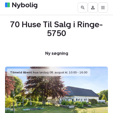
Åbn
Boliger
Find
Få
Go
Besøg
hove
til
mægler
vurderet
to
Mit
salg
din
70 Huse Til Salg i Ringe-
the
Nybolig
bolig
Search
5750
page
Ny søgning
Villa:
Tilmeld åbent hus
lørdag 08. august kl. 10.00 - 16.00
Lindehusvej
7,
Sallinge,
5750
Ringe