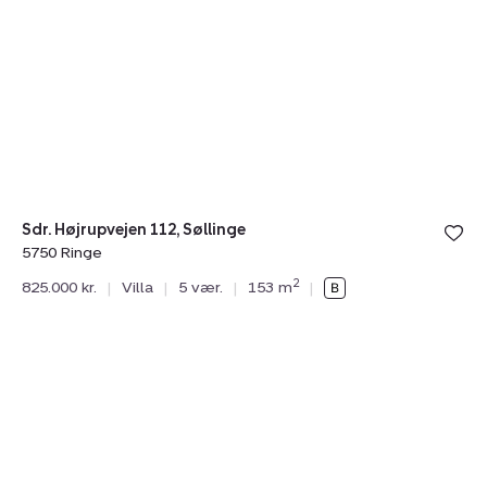
Højrupvejen
112,
Søllinge,
5750
Ringe
Sdr. Højrupvejen 112, Søllinge
5750 Ringe
2
825.000 kr.
|
Villa
|
5 vær.
|
153 m
|
Villa:
Salamandervej
4,
5750
Ringe