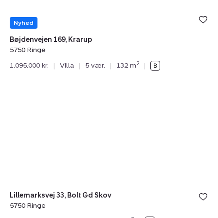
Nyhed
Bøjdenvejen 169, Krarup
5750 Ringe
2
1.095.000 kr.
|
Villa
|
5 vær.
|
132 m
|
Villa:
Tilmeld åbent hus
lørdag 08. august kl. 10.00 - 16.00
Lillemarksvej
33,
Bolt
Gd
Skov,
5750
Ringe
Lillemarksvej 33, Bolt Gd Skov
5750 Ringe