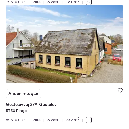
2
795.000 kr.
|
Villa
|
8 vær.
|
181 m
|
Villa:
Gestelevvej
27A,
Gestelev,
5750
Ringe
Anden mægler
Gestelevvej 27A, Gestelev
5750 Ringe
2
895.000 kr.
|
Villa
|
8 vær.
|
232 m
|