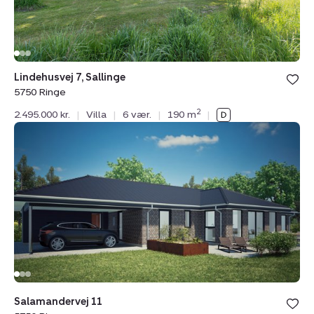
Lindehusvej 7, Sallinge
5750 Ringe
2
2.495.000 kr.
|
Villa
|
6 vær.
|
190 m
|
Villa:
Salamandervej
11,
5750
Ringe
Salamandervej 11