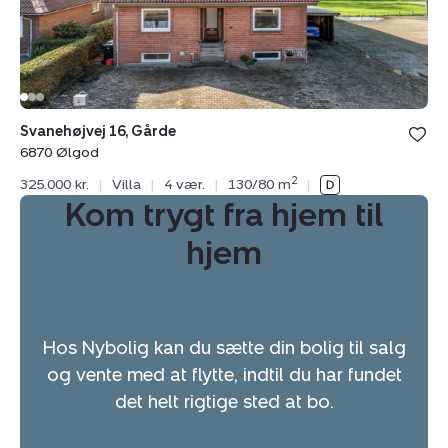
Svanehøjvej 16, Gårde
6870 Ølgod
2
325.000 kr.
|
Villa
|
4 vær.
|
130/80 m
|
Kom trygt fra hjem til
hjem
Hos Nybolig kan du sætte din bolig til salg
og vente med at flytte, indtil du har fundet
det helt rigtige sted at bo.