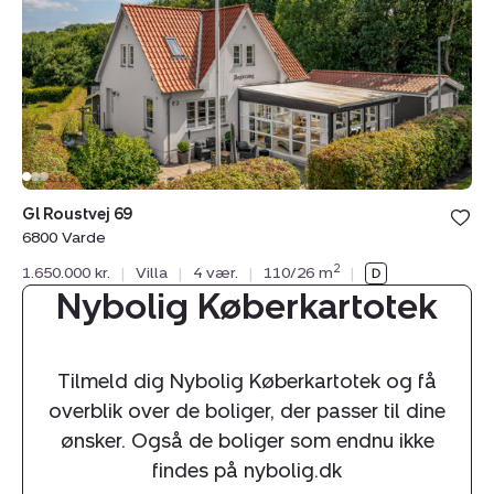
6800
Varde
Gl Roustvej 69
6800 Varde
2
1.650.000 kr.
|
Villa
|
4 vær.
|
110/26 m
|
Nybolig Køberkartotek
Tilmeld dig Nybolig Køberkartotek og få
overblik over de boliger, der passer til dine
ønsker. Også de boliger som endnu ikke
findes på nybolig.dk