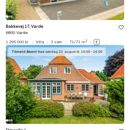
Bakkevej 17, Varde
6800 Varde
2
1.295.000 kr.
|
Villa
|
3 vær.
|
71/71 m
|
Villa:
Tilmeld åbent hus
søndag 23. august kl. 10.00 - 16.00
Elmealle
4,
6800
Varde