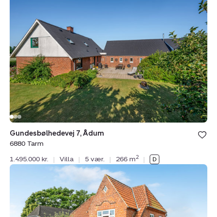
Gundesbølhedevej
7,
Ådum,
6880
Tarm
Gundesbølhedevej 7, Ådum
6880 Tarm
2
1.495.000 kr.
|
Villa
|
5 vær.
|
266 m
|
Villa:
Lindealle
11,
6870