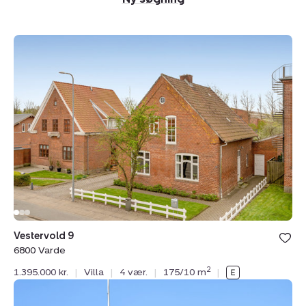
Villa:
Vestervold
9,
6800
Varde
Vestervold 9
6800 Varde
2
1.395.000 kr.
|
Villa
|
4 vær.
|
175/10 m
|
Villa:
Bøgevej