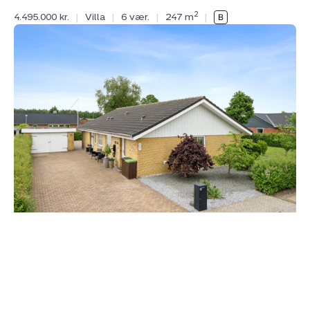
2
4.495.000 kr.
|
Villa
|
6 vær.
|
247 m
|
Villa:
Gribsøvej
8,
7200
Grindsted