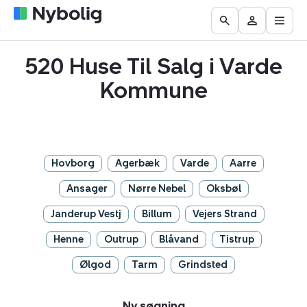
Åbn
Boliger
Find
Få
Go
Besøg
hove
til
mægler
vurderet
to
Mit
salg
din
520 Huse Til Salg i Varde
the
Nybolig
bolig
Search
Kommune
page
Hovborg
Agerbæk
Varde
Aarre
Ansager
Nørre Nebel
Oksbøl
Janderup Vestj
Billum
Vejers Strand
Henne
Outrup
Blåvand
Tistrup
Ølgod
Tarm
Grindsted
Ny søgning