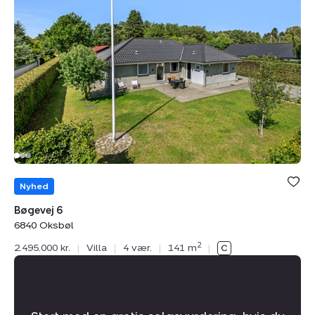
6,
6840
Oksbøl
Nyhed
Bøgevej 6
6840 Oksbøl
2
2.495.000 kr.
|
Villa
|
4 vær.
|
141 m
|
Hvad er din bolig værd?