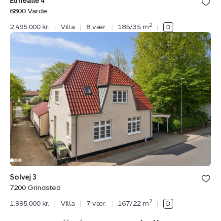
Elmealle 4
6800 Varde
2
2.495.000 kr.
|
Villa
|
8 vær.
|
185/35 m
|
Villa:
Solvej
3,
7200
Grindsted
Solvej 3
7200 Grindsted
2
1.995.000 kr.
|
Villa
|
7 vær.
|
167/22 m
|