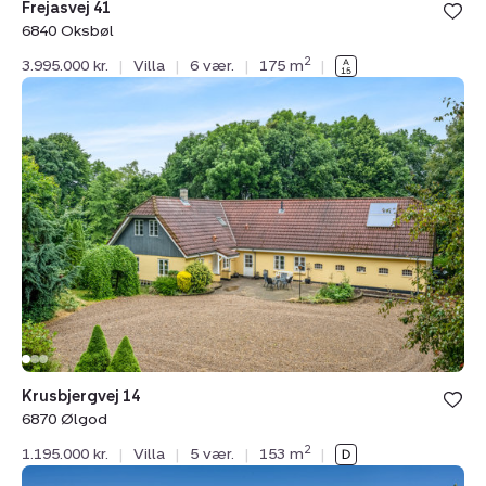
Frejasvej 41
6840 Oksbøl
2
3.995.000 kr.
|
Villa
|
6 vær.
|
175 m
|
Villa:
Krusbjergvej
14,
6870
Ølgod
Krusbjergvej 14
6870 Ølgod
2
1.195.000 kr.
|
Villa
|
5 vær.
|
153 m
|
Villa: