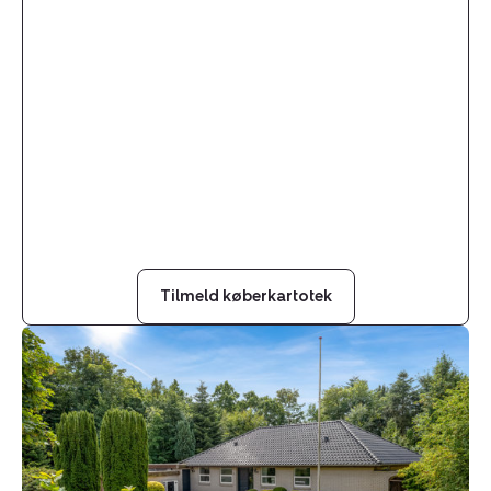
Tilmeld køberkartotek
Villa:
Vibækvej
11,
Alslev,
6800
Varde