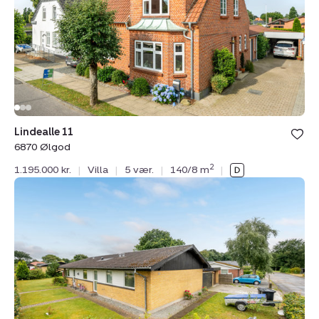
Ølgod
Lindealle 11
6870 Ølgod
2
1.195.000 kr.
|
Villa
|
5 vær.
|
140/8 m
|
Villa:
Gyvelvej
84,
6880
Tarm