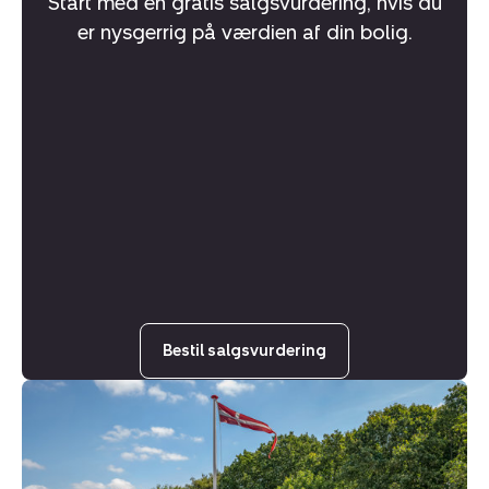
Start med en gratis salgsvurdering, hvis du
er nysgerrig på værdien af din bolig.
Bestil salgsvurdering
Villa:
Gl
Roustvej
69,