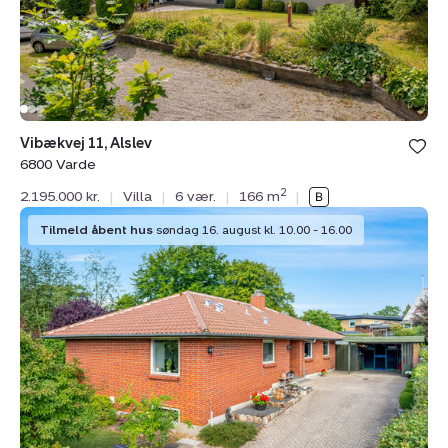
Vibækvej 11, Alslev
6800 Varde
2
2.195.000 kr.
|
Villa
|
6 vær.
|
166 m
|
Villa:
Tilmeld åbent hus
søndag 16. august kl. 10.00 - 16.00
Grønningen
29,
6870
Ølgod