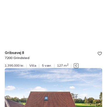
Gribsøvej 8
7200 Grindsted
2
1.395.000 kr.
|
Villa
|
5 vær.
|
127 m
|
Villa:
Svanehøjvej
16,
Gårde,
6870
Ølgod