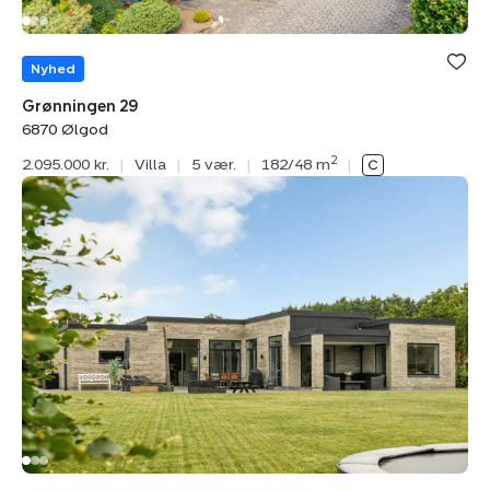
Nyhed
Grønningen 29
6870 Ølgod
2
2.095.000 kr.
|
Villa
|
5 vær.
|
182/48 m
|
Villa:
Frejasvej
41,
6840
Oksbøl