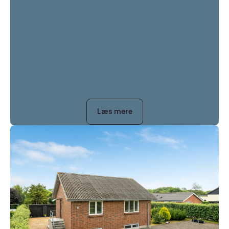
Læs mere
Villa:
Bakkevej
17,
Varde,
6800
Varde