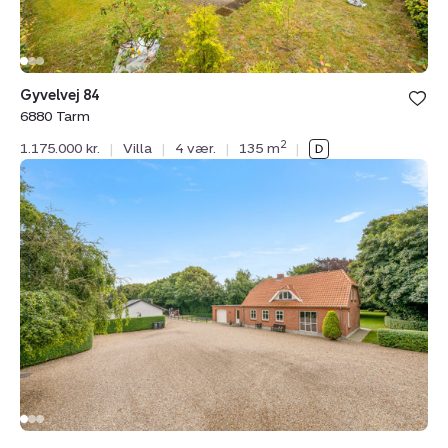
Gyvelvej 84
6880 Tarm
2
1.175.000 kr.
|
Villa
|
4 vær.
|
135 m
|
Villa:
Vardevej
89,
Lyne,
6880
Tarm