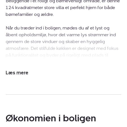
Beliggende i et roligt og børnevenligt område, er denne
124 kvadratmeter store villa et perfekt hjem for både
børnefamilier og ældre.
Når du træder ind i boligen, mødes du af et lyst og
åbent opholdsmiljø, hvor det varme lys strømmer ind
gennem de store vinduer og skaber en hyggelig
atmosfære. Det stilfulde køkken er designet med fokus
på funktionalitet og byder på rigeligt med plads til
madlavning og samvær. Her kan du nyde
morgenkaffen ved det rummelige spisebord, der er
Udvid/skjul
ideelt til familiemiddage.
tekst
Villaen rummer tre gode værelser, hvor der er rig
mulighed for at indrette sig, så det passer til familiens
behov. Hvert værelse er lyst og indbydende, hvilket gør
dem til perfekte rum til både afslapning og aktivitet.
Økonomien i boligen
Det elegante badeværelse er udstyret med moderne