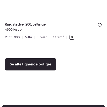
Ringstedvej 200, Lellinge
4600 Køge
Mo
2
2.995.000
|
Villa
|
3 vær.
|
110 m
|
46
3.
Se alle lignende boliger