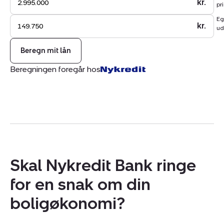
kr.
pri
Eg
Her er plads til at skabe minder og nyde livet......
kr.
ud
Beregn mit lån
Beregningen foregår hos
Skal Nykredit Bank ringe
for en snak om din
boligøkonomi?