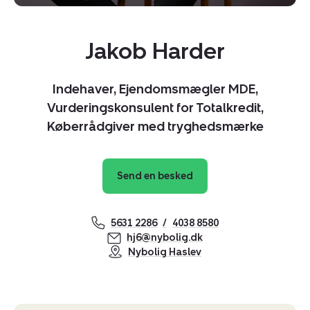
Jakob Harder
Indehaver, Ejendomsmægler MDE,
Vurderingskonsulent for Totalkredit,
Køberrådgiver med tryghedsmærke
Send en besked
5631 2286
4038 8580
Kopier link
hj6@nybolig.dk
Nybolig Haslev
Del via mail