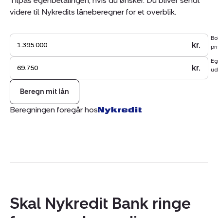
Tilpas egenbetalingen, hvis du ønsker. Du bliver sendt
fremvisning i dag, og lad dig inspirere af de mange
videre til Nykredits låneberegner for et overblik.
muligheder, denne villa har at byde på.
Bo
kr.
pri
Eg
kr.
ud
Beregn mit lån
Beregningen foregår hos
Skal Nykredit Bank ringe