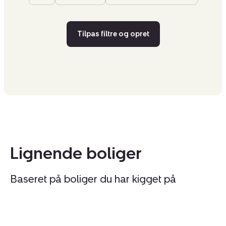
Tilpas filtre og opret
Lignende boliger
Baseret på boliger du har kigget på
Villa:
Vi
Hesselbjergvej
S