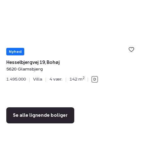
19,
32
Bohøj,
Ås
5620
5
Glamsbjerg
F
Nyhed
Hesselbjergvej 19, Bohøj
5620 Glamsbjerg
Sv
2
1.495.000
|
Villa
|
4 vær.
|
142 m
|
56
1.
Se alle lignende boliger