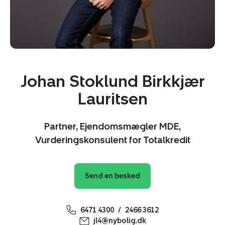
Johan Stoklund Birkkjær
Lauritsen
Partner, Ejendomsmægler MDE,
Vurderingskonsulent for Totalkredit
Send en besked
Kopier link
6471 4300
2466 3612
Del via mail
jl4@nybolig.dk