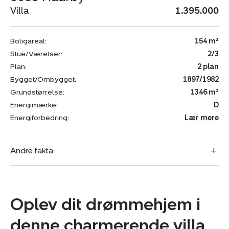
Villa
1.395.000
Boligareal:
154 m²
Stue/Værelser:
2/3
Plan:
2 plan
Bygget/Ombygget:
1897/1982
Grundstørrelse:
1346 m²
Energimærke:
D
Energiforbedring:
Lær mere
Andre fakta
Oplev dit drømmehjem i
denne charmerende villa