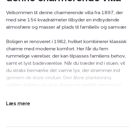
Velkommen til denne charmerende villa fra 1897, der
med sine 154 kvadratmeter tilbyder en indbydende
atmosfære og masser af plads til familieliv og samvær.
Boligen er renoveret i 1982, hvilket kombinerer klassisk
charme med moderne komfort. Her får du fem
rummelige værelser, der kan tilpasses familiens behov,
samt et lyst badeværelse. Når du træder ind i stuen, vil
du straks bemærke det varme lys, der strømmer ind
gennem de store vinduer. Den åbne planløsning
mellem køkken og stue skaber en perfekt ramme for
hyggelige stunder med familie og venner. Køkkenet er
funktionelt indrettet med moderne materialer og gode
Udvid/skjul
opbevaringsmuligheder, hvilket gør madlavningen til en
tekst
fornøjelse. Her kan du nyde morgenkaffen, mens du ser
ud over den frodige have.
Udenfor venter en dejlig terrasse, der er ideel til