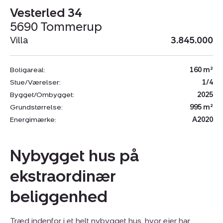
Vesterled 34
5690 Tommerup
Villa
3.845.000
Boligareal:
160 m²
Stue/Værelser:
1/4
Bygget/Ombygget:
2025
Grundstørrelse:
995 m²
Energimærke:
A2020
Nybygget hus på
ekstraordinær
beliggenhed
Træd indenfor i et helt nybygget hus, hvor ejer har