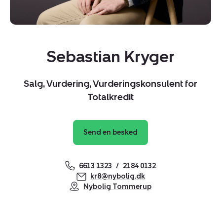
Sebastian Kryger
Salg, Vurdering, Vurderingskonsulent for
Totalkredit
Send en besked
6613 1323
2184 0132
Kopier link
kr8@nybolig.dk
Del via mail
Nybolig Tommerup