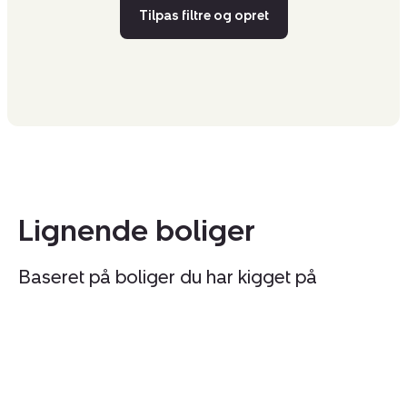
Tilpas filtre og opret
Lignende boliger
Baseret på boliger du har kigget på
Villa:
Vi
Højsletten
P
23,
1,
Tommerup
5