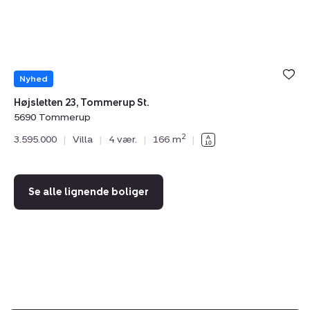
St.,
A
5690
Tommerup
Nyhed
Højsletten 23, Tommerup St.
Pr
5690 Tommerup
56
2
3.595.000
|
Villa
|
4 vær.
|
166 m
|
3.
Se alle lignende boliger