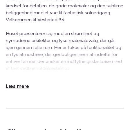
kredset for detaljen, de gode materialer og den sublime
beliggenhed med et vue til fantastisk solnedgang.
Velkommen til Vesterled 34.
Huset præsenterer sig med en strømlinet og
nymoderne arkitektur og lyse materialevalg, der går
igen gennem alle rum. Her er fokus på funktionalitet og
en lys atmosfære, der gør boligen nem at indrette for
enhver familie, der ønsker en indflytningsklar base med
et lavt vedligeholdelsesbehov.
Indenfor mødes du af en gennemtænkt planløsning,
Udvid/skjul
hvor lysindfaldet spiller en hovedrolle. Hjertet i boligen
tekst
er det store køkken-alrum, der fungerer som det
naturlige samlingspunkt for familien. Køkkenet fremstår
stilrent med kvalitetselementer fra HTH, der kombinerer
varme trætoner med moderne flader. Her er plads til
både madlavning og sociale stunder ved spisebordet,