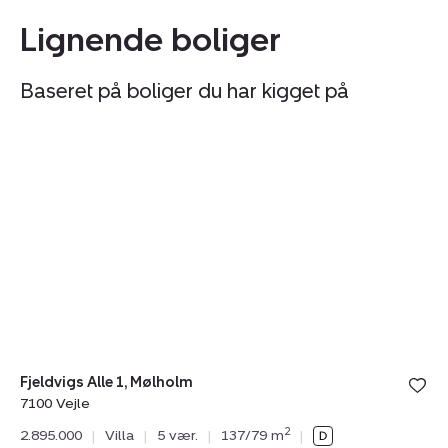
Lignende boliger
Baseret på boliger du har kigget på
Villa:
Vi
Fjeldvigs
Ma
Alle
4,
1,
S
Mølholm,
7
7100
Ve
Vejle
Fjeldvigs Alle 1, Mølholm
7100 Vejle
Ma
2
2.895.000
|
Villa
|
5 vær.
|
137/79 m
|
71