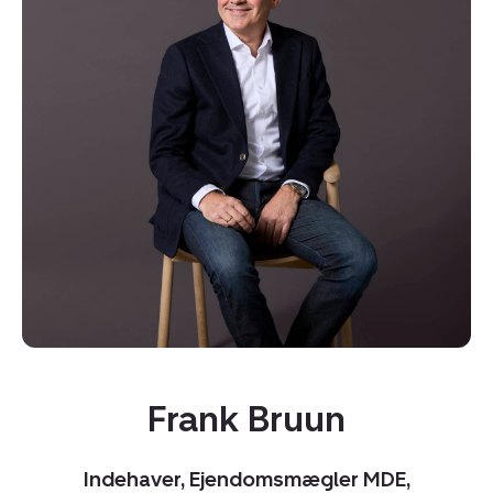
Kopier link
Del via mail
Frank Bruun
Indehaver, Ejendomsmægler MDE,