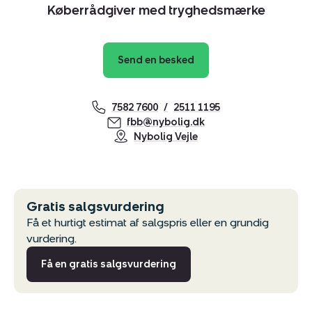
Køberrådgiver med tryghedsmærke
Send en besked
7582 7600
2511 1195
fbb@nybolig.dk
Nybolig Vejle
Gratis salgsvurdering
Få et hurtigt estimat af salgspris eller en grundig
vurdering.
Få en gratis salgsvurdering