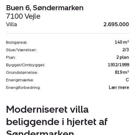
Buen 6, Søndermarken
7100 Vejle
Villa
2.695.000
Boligareal:
140 m²
Stue/Værelser:
2/3
Plan:
2 plan
Bygget/Ombygget:
1932/1999
Grundstørrelse:
819 m²
Energimærke:
C
Energiforbedring:
Lær mere
Moderniseret villa
beliggende i hjertet af
Søndermarken