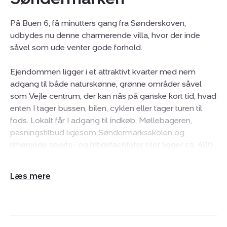
På Buen 6, få minutters gang fra Sønderskoven,
udbydes nu denne charmerende villa, hvor der inde
såvel som ude venter gode forhold.
Ejendommen ligger i et attraktivt kvarter med nem
adgang til både naturskønne, grønne områder såvel
som Vejle centrum, der kan nås på ganske kort tid, hvad
enten I tager bussen, bilen, cyklen eller tager turen til
fods. Lokalt får I adgang til indkøb, Møllebageren,
pasningstilbud ligesom Søndermarksskolen og
tilhørende sports- og fritidsfaciliteter blot ligger ca. 400
meter fra boligen – alt hvad der får en travl hverdag til
at gå op.
Udvid/skjul
tekst
Den indbydende villa, der er opført i 1932 og siden
til-/ombygget i 1999, fremstår indflytningsklar og
moderne med skønne detaljer. Inden døre venter en