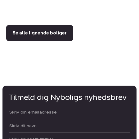
94
Se alle lignende boliger
Tilmeld dig Nyboligs nyhedsbrev
Din email:
Dit navn: