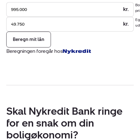
Bo
Resen Skole, Resenhallen og dagtilbud kan lokaliseres i
kr.
pri
byen, og så planlægger Resen Sogn også adskillige
Eg
arrangementer for byens borgere i løbet af året.
kr.
ud
Beregn mit lån
Beregningen foregår hos
Skal Nykredit Bank ringe
for en snak om din
boligøkonomi?