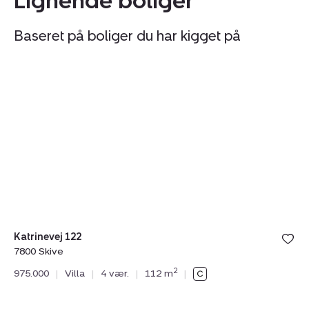
Lignende boliger
Baseret på boliger du har kigget på
Villa:
Vi
Katrinevej
Br
122,
72
7800
7
Skive
Sk
Katrinevej 122
7800 Skive
N
2
975.000
|
Villa
|
4 vær.
|
112 m
|
Br
78