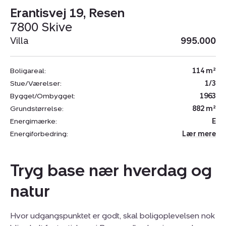
Erantisvej 19, Resen
7800 Skive
Villa
995.000
Boligareal:
114 m²
Stue/Værelser:
1/3
Bygget/Ombygget:
1963
Grundstørrelse:
882 m²
Energimærke:
E
Energiforbedring:
Lær mere
Tryg base nær hverdag og
natur
Hvor udgangspunktet er godt, skal boligoplevelsen nok