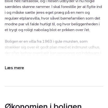
blive helt fantastisk, og i Resen udbyder vi nu nogle
særdeles skønne rammer. I skal forestille jer at flytte ind
i og måske sætte jeres eget præg på en nem og
regulær etplansvilla, hvor såvel børnefamilien som det
modne par vil falde hurtigt til, og hvor beliggenheden i
et trygt og roligt nabolag blot er prikken over i'et.
Boligen er en villa fra 1963 i gule mursten, som
strækker sig over ét godt plan med et indmuret udhus,
der efter behov eventuelt kan renoveres og inddrages i
boligen. Entréen fører ind til en praktisk fordelingsgang,
hvorfra I har adgang til samtlige tre værelser samt
Udvid/skjul
badeværelset og det veludstyrede bryggers. Stuen
tekst
placerer sig i hjemmets sydøstlige ende med store
vinduespartier, der inviterer lys og udsigt til haven helt
ind i leverummet. Fra stuen kommer det fine køkken,
som I eventuelt også kan integrere i stuen og dermed
skabe et stort køkken-alrum.
Økonomien i boligen