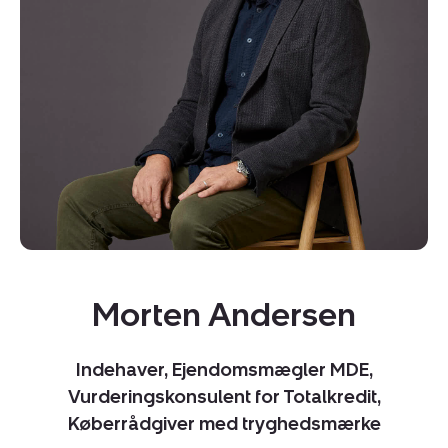
Kopier link
Del via mail
Morten Andersen
Indehaver, Ejendomsmægler MDE,
Vurderingskonsulent for Totalkredit,
Køberrådgiver med tryghedsmærke