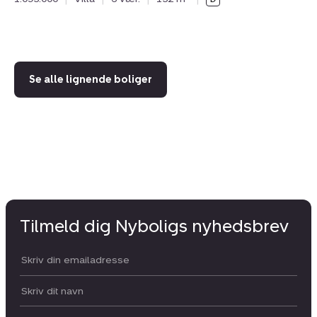
78
89
Se alle lignende boliger
Tilmeld dig Nyboligs nyhedsbrev
Din email:
Dit navn: