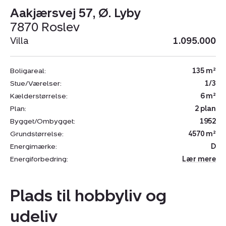
Aakjærsvej 57, Ø. Lyby
7870 Roslev
Villa
1.095.000
Boligareal:
135 m²
Stue/Værelser:
1/3
Kælderstørrelse:
6 m²
Plan:
2 plan
Bygget/Ombygget:
1952
Grundstørrelse:
4570 m²
Energimærke:
D
Energiforbedring:
Lær mere
Plads til hobbyliv og
udeliv