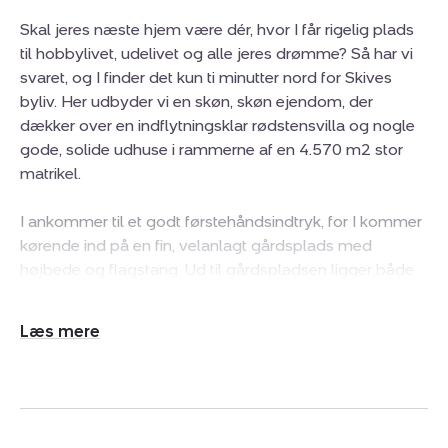
Skal jeres næste hjem være dér, hvor I får rigelig plads
til hobbylivet, udelivet og alle jeres drømme? Så har vi
svaret, og I finder det kun ti minutter nord for Skives
byliv. Her udbyder vi en skøn, skøn ejendom, der
dækker over en indflytningsklar rødstensvilla og nogle
gode, solide udhuse i rammerne af en 4.570 m2 stor
matrikel.
I ankommer til et godt førstehåndsindtryk, for I kommer
kørende ind på en fin, velanlagt gårdsplads med
højbede og flagstang. Ud til gårdspladsen ligger både
huset og de mange bonuskvadratmeter i udhusene –
alt sammen under nye tage. Det her er en ejendom, der
Udvid/skjul
helt tydeligt er moderniseret, så alt fremstår pænt og
tekst
indbydende, og I kan flytte direkte ind i boligen. I kan
også straks give jer i kast med at folde hobbylivet ud i
udhusene, som tæller alt fra garage og stald til
disponible rum og maskinhal.