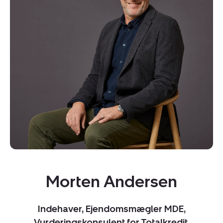
Kopier link
Del via mail
Morten Andersen
Indehaver, Ejendomsmægler MDE,
Vurderingskonsulent for Totalkredit,