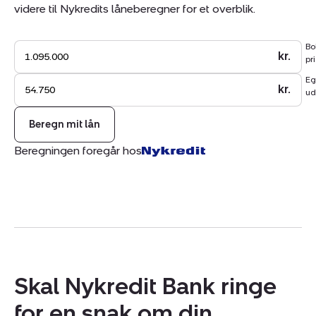
videre til Nykredits låneberegner for et overblik.
idrætsfaciliteter.
Bo
Der er altså ikke langt til hverdagen, ligesom der heller
kr.
pri
ikke er langt til bylivet i Skives hyggelige centrum.
Eg
kr.
ud
Beregn mit lån
Beregningen foregår hos
Skal Nykredit Bank ringe
for en snak om din