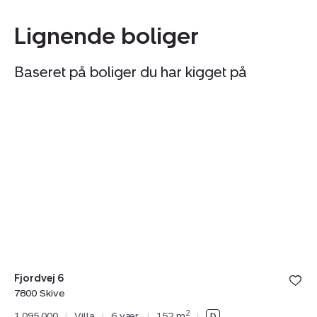
Lignende boliger
Baseret på boliger du har kigget på
Villa:
Vi
Fjordvej
N
6,
84
7800
7
Skive
Sk
Fjordvej 6
7800 Skive
No
2
1.095.000
|
Villa
|
6 vær.
|
152 m
|