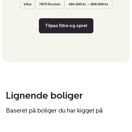
Villa
7870 Roslev
484.000 kr. – 806.000 kr.
Tilpas filtre og opret
Lignende boliger
Baseret på boliger du har kigget på
Villa:
Vi
Kirkevej
So