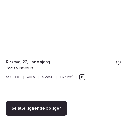
27,
8,
Handbjerg,
Fl
7830
7
Vinderup
Sk
Kirkevej 27, Handbjerg
7830 Vinderup
So
2
595.000
|
Villa
|
4 vær.
|
147 m
|
78
75
Se alle lignende boliger