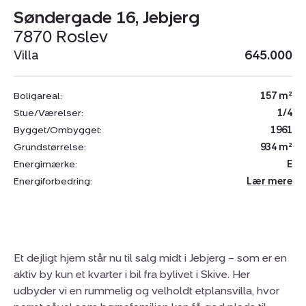
Søndergade 16, Jebjerg
7870 Roslev
Villa
645.000
Boligareal:
157 m²
Stue/Værelser:
1/4
Bygget/Ombygget:
1961
Grundstørrelse:
934 m²
Energimærke:
E
Energiforbedring:
Lær mere
Et dejligt hjem står nu til salg midt i Jebjerg – som er en
aktiv by kun et kvarter i bil fra bylivet i Skive. Her
udbyder vi en rummelig og velholdt etplansvilla, hvor