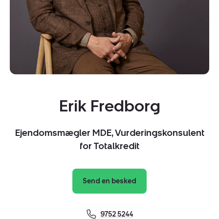
Kopier link
Erik Fredborg
Del via mail
Ejendomsmægler MDE, Vurderingskonsulent
for Totalkredit
Send en besked
9752 5244