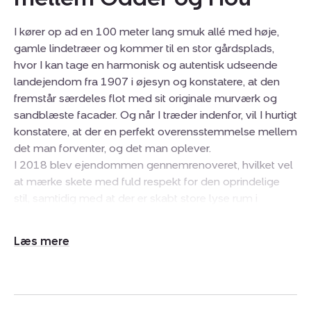
I kører op ad en 100 meter lang smuk allé med høje,
gamle lindetræer og kommer til en stor gårdsplads,
hvor I kan tage en harmonisk og autentisk udseende
landejendom fra 1907 i øjesyn og konstatere, at den
fremstår særdeles flot med sit originale murværk og
sandblæste facader. Og når I træder indenfor, vil I hurtigt
konstatere, at der en perfekt overensstemmelse mellem
det man forventer, og det man oplever.
I 2018 blev ejendommen gennemrenoveret, hvilket vel
at mærke skete med fuld respekt for den oprindelige
stil, samtidig med at der er skabt store lyse rum i
stueplan og i værelsessektionen ovenpå. Allerede lige
inden for hoveddøren i husets hall bliver man imponeret
Udvid/skjul
over trapperummet, der går helt op. Derfra kommer I
tekst
ind i køkkenalrummet, som er boligens hjerte med
plads til hele familien og fjorten gæster omkring et
spisebord. Der er lysindfald fra begge sider, og desuden