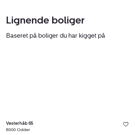
Lignende boliger
Baseret på boliger du har kigget på
Villa:
Vi
Vesterhåb
H
65,
5,
8300
8
Odder
H
Vesterhåb 65
8300 Odder
Hy