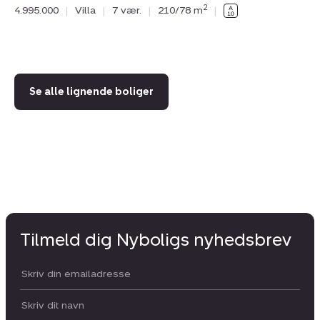
2
4.995.000
|
Villa
|
7 vær.
|
210/78 m
|
83
4.
Se alle lignende boliger
Tilmeld dig Nyboligs nyhedsbrev
Din email:
Dit navn: