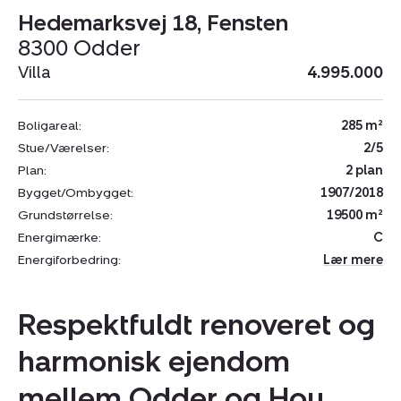
Hedemarksvej 18, Fensten
8300 Odder
Villa
4.995.000
Boligareal:
285 m²
Stue/Værelser:
2/5
Plan:
2 plan
Bygget/Ombygget:
1907/2018
Grundstørrelse:
19500 m²
Energimærke:
C
Energiforbedring:
Lær mere
Respektfuldt renoveret og
harmonisk ejendom
mellem Odder og Hou