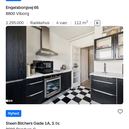
favoritter.
Engelsborgvej 65
8800 Viborg
2
2.295.000
|
Rækkehus
|
4 vær.
|
112 m
|
Andelsbolig:
Steen
Blichers
Gade
1A,
3.
tv.,
8900
Randers
C
Bolig er ge
under dine
Nyhed
favoritter.
Steen Blichers Gade 1A, 3. tv.