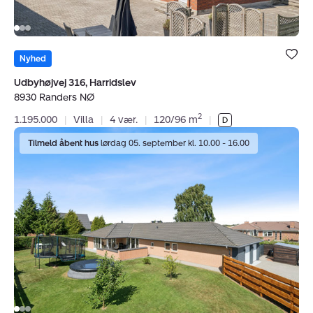
Bolig er ge
under dine
Nyhed
favoritter.
Udbyhøjvej 316, Harridslev
8930 Randers NØ
2
1.195.000
|
Villa
|
4 vær.
|
120/96 m
|
Villa:
Tilmeld åbent hus
lørdag 05. september kl. 10.00 - 16.00
Nyvej
26,
Gassum,
8981
Spentrup