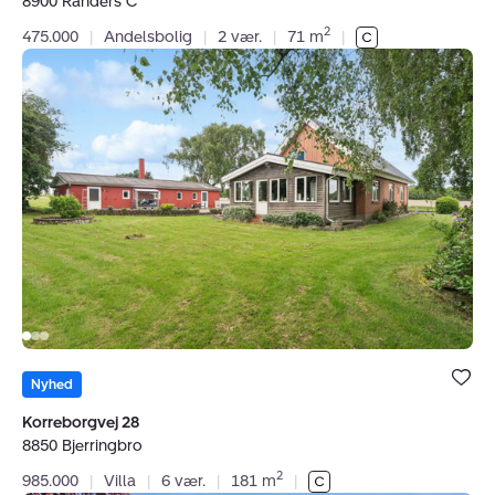
8900 Randers C
2
475.000
|
Andelsbolig
|
2 vær.
|
71 m
|
Villa:
Korreborgvej
28,
8850
Bjerringbro
Bolig er ge
under dine
Nyhed
favoritter.
Korreborgvej 28
8850 Bjerringbro
2
985.000
|
Villa
|
6 vær.
|
181 m
|