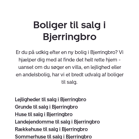
at hvis vi ikke sælger din bolig, betaler du ingenting for
vores service.
Boliger til salg i
Køberrådgivning fra start til slut
Bjerringbro
At købe bolig er en stor beslutning, og vi ønsker at gøre
processen så tryg og overskuelig som muligt. Med
Er du på udkig efter en ny bolig i Bjerringbro? Vi
vores
køberrådgivning
får du hjælp til:
hjælper dig med at finde det helt rette hjem -
uanset om du søger en villa, en lejlighed eller
Boligmatch – Vi finder boliger, der passer til dine
en andelsbolig, har vi et bredt udvalg af boliger
ønsker.
til salg.
Boligstand – Gennemgang af tilstandsrapport og
byggetekniske forhold.
Lejligheder til salg i Bjerringbro
Grunde til salg i Bjerringbro
Prisforhandling – Vi forhandler den bedste pris for
Huse til salg i Bjerringbro
dig.
Landejendomme til salg i Bjerringbro
Rækkehuse til salg i Bjerringbro
Juridisk gennemgang – Sikring af købsaftalen og
Sommerhuse til salg i Bjerringbro