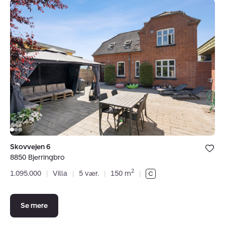
Villa:
Skovvejen
6,
8850
Bjerringbro
Bolig er ge
Skovvejen 6
under dine
8850 Bjerringbro
favoritter.
2
1.095.000
|
Villa
|
5 vær.
|
150 m
|
Se mere