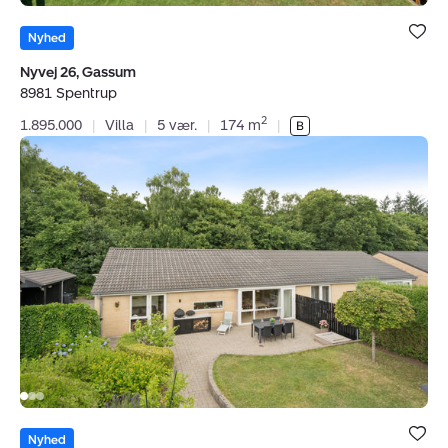
Bolig er ge
under dine
Nyhed
favoritter.
Nyvej 26, Gassum
8981 Spentrup
2
1.895.000
|
Villa
|
5 vær.
|
174 m
|
Rækkehus:
Engelsborgvej
65,
8800
Viborg
Bolig er ge
under dine
Nyhed