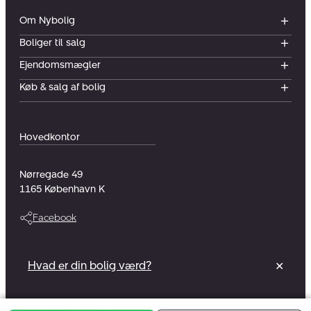
Om Nybolig
Boliger til salg
Ejendomsmægler
Køb & salg af bolig
Hovedkontor
Nørregade 49
1165
København K
Facebook
Vi er en del af et foreningsejet selskab
Hvad er din bolig værd?
✕
Læs mere