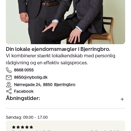
Din lokale ejendomsmægler i Bjerringbro.
Indehavere
Vi kombinerer stærkt lokalkendskab med personlig
af
rådgivning og en effektiv salgsproces.
ejendomsmægler
8668 0055
Nybolig
Bjerringbro
8850@nybolig.dk
Nørregade 24
,
8850
Bjerringbro
Facebook
Åbningstider:
Søndag: 09.00 - 17.00