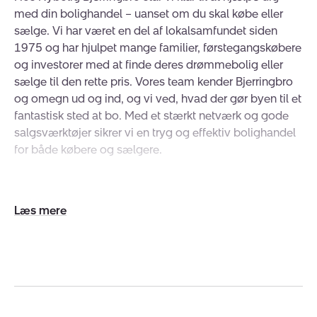
med din bolighandel – uanset om du skal købe eller
sælge. Vi har været en del af lokalsamfundet siden
1975 og har hjulpet mange familier, førstegangskøbere
og investorer med at finde deres drømmebolig eller
sælge til den rette pris. Vores team kender Bjerringbro
og omegn ud og ind, og vi ved, hvad der gør byen til et
fantastisk sted at bo. Med et stærkt netværk og gode
salgsværktøjer sikrer vi en tryg og effektiv bolighandel
for både købere og sælgere.
Få en gratis og uforpligtende salgsvurdering
Udvid/skjul
Overvejer du at sælge din bolig i Bjerringbro? Start med
tekst
en gratis og uforpligtende salgsvurdering. Vi tjekker din
boligs værdi ud fra markedets forhold og giver dig en
realistisk prisvurdering. Og med vores erfaring og
lokalkendskab kan vi rådgive dig om, hvordan du bedst
muligt forbereder din bolig til salg.