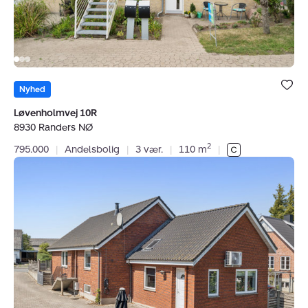
Bolig er ge
under dine
Nyhed
favoritter.
Løvenholmvej 10R
8930 Randers NØ
2
795.000
|
Andelsbolig
|
3 vær.
|
110 m
|
Villa:
Udbyhøjvej
316,
Harridslev,
8930
Randers
NØ