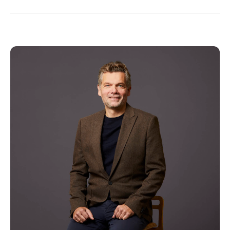
gennem det skønneste, levende overdække.
Ladestander fra Clever samt videoovervågning
afrunder hjemmet fra
fremtiden.
En familievenlig tilværelse med forbindelse til
byen
Der er få blinde veje i Svenstrup – og I bosætter jer på
én af dem. Endnu engang forsvinder kompromiset ud af
samtalen, for mens børn i alle aldre trygt kan færdes på
vejen, finder I hurtigt frem til såvel Aalborgs byliv som
naturens grønne frirum, mens hverdagen bliver som en
leg med indkøb, skole og daginstitution inden for bare
670 meter.
Trafikken og støjen er ingensteds at finde her for enden
af Cypresvej, hvor de mindste kan lære at cykle på den
sollune asfalt den ene dag og løbe vejens efterhånden
mange børn i møde til boldspil og sjip den næste. I
mellemtiden kan I trække i de gode sko og begive jer