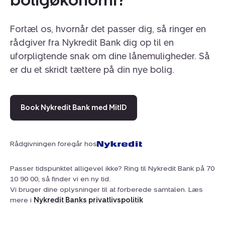
garagen; den er dobbelt, kan anvendes til biler, men
også som fitness eller til hjemmebiograf, hvilket der
Fortæl os, hvornår det passer dig, så ringer en
allerede er
rådgiver fra Nykredit Bank dig op til en
forberedt til med stik til strøm og kabler i loftet. Porten
uforpligtende snak om dine lånemuligheder. Så
er app-styret, mens mørklægningsgardinerne på Velux-
er du et skridt tættere på din nye bolig.
ovenlysvinduerne kan styres fra panelet på væggen.
Rummeligheden og den høje kvalitet fortsætter
udenfor, hvor effektive 3KW-solceller suger solen til sig,
mens robotplæneklipperen kører tre gange om ugen i
Book Nykredit Bank med MitID
arbejdstiden og derfor efterlader rigelig tid til afslapning
på
terrasserne og leg på græsset. Førstnævnte får I to
Rådgivningen foregår hos
styks af, begge syd-/vestvendt, og mens den ene nyder
godt af fuld aftensol, er den anden udformet med
Passer tidspunktet alligevel ikke? Ring til Nykredit Bank på 70
skygge for øjet. Begge terrasser er forberedt for pergola
10 90 00, så finder vi en ny tid.
Vi bruger dine oplysninger til at forberede samtalen. Læs
med
mere i
Nykredit Banks privatlivspolitik
plantekasser foroven: Her kan I plante vinranker og
andre kravlere, så solen og vinden blidt kan filtreres