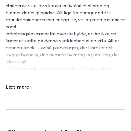
stringente villa, hvis kanter er livsfarligt skarpe og
hjørner dødeligt spidse. Alt lige fra garageporte til
mørklægningsgardiner er app-styret, og med materialer
samt
indretningsløsninger fra øverste hylde, er der ikke en
finger at sætte på denne sjældenhed af en villa. Alt er
gennemtænkt – også placeringen, der tilsmiler det
trygge børneliv, den nemme hverdag og familien, der
ikke vil gå
på kompromis med hverken byliv eller naturglæde.
Plads og kvalitet i fremtidens hjem
Udvid/skjul
‘Kompromis’ forsvinder i det hele taget fra jeres
tekst
ordforråd, så snart I står med nøglerne i hånden til jeres
nye hjem. Med 218 m2 bolig og generøse størrelser på
alle rum, skal I ikke bekymre jer om hverken privatliv
eller
samvær, for her er mere end plads til begge dele.