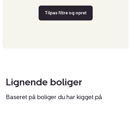
Tilpas filtre og opret
Lignende boliger
Baseret på boliger du har kigget på
Villa:
Vi
Kildebækhøj
B
7,
9,