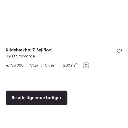
Sejlflod,
He
9280
9
Storvorde
A
S
Kildebækhøj 7, Sejlflod
9280 Storvorde
Ba
2
4.795.000
|
Villa
|
5 vær.
|
200 m
|
92
4.
Se alle lignende boliger