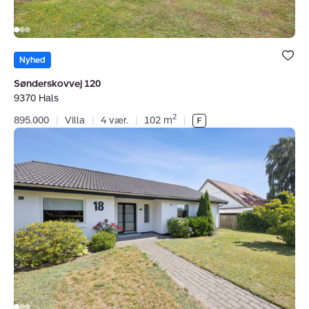
Bolig er ge
under dine
Nyhed
favoritter.
Sønderskovvej 120
9370 Hals
2
895.000
|
Villa
|
4 vær.
|
102 m
|
Villa:
Kløvermarken
18,
9310
Vodskov