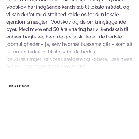
Vodskov har indgående kendskab til lokalområdet, og
vi kan derfor med stolthed kalde os for den lokale
ejendomsmægler i Vodskov og de omkringliggende
byer. Med mere end 50 års erfaring har vi kendskab til
enhver baghave, hvor de gode skoler er, de bedste
jobmuligheder – ja, selv hvornår busserne går – som alt
sammen bidrager til at skabe de bedste
forudsætninger for vores sælgere og købere. Læs mere
herinde om hvad vi kan tilbyde dig.
Bliv klogere på skønne Vodskov
Udvid/skjul
Vodskov er en lille satellitby uden for Aalborg. Byen er
tekst
omringet af grønne områder, hvilket gør den perfekt til
lange søndagsgåture, ligesom der er mange gode
løberuter. Har du børn, ligger der både skoler og
gymnastikhaller i tæt afstand. Vodskov byder også på
små tøjbutikker, restauranter og lægeklinikker. Ønsker
du at bo i en lille hyggelig by, der stadig ligger tæt på