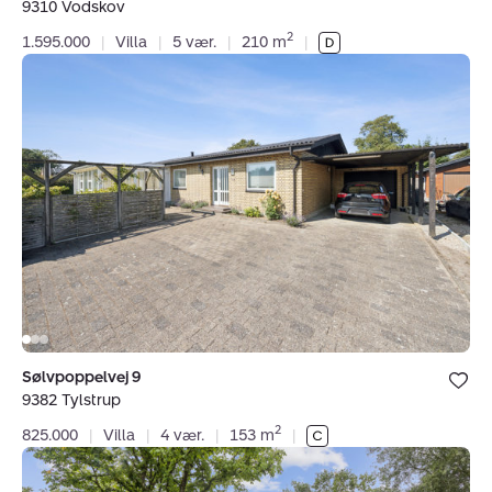
9310 Vodskov
favoritter.
2
1.595.000
|
Villa
|
5 vær.
|
210 m
|
Villa:
Sølvpoppelvej
9,
9382
Tylstrup
Bolig er ge
Sølvpoppelvej 9
under dine
9382 Tylstrup
favoritter.
2
825.000
|
Villa
|
4 vær.
|
153 m
|
Landejendom:
Halsvej