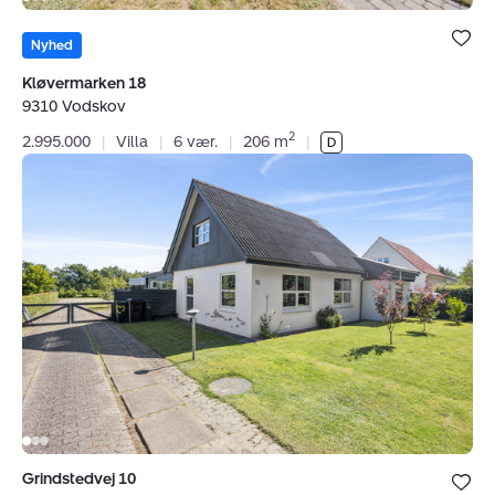
Bolig er ge
under dine
Nyhed
favoritter.
Kløvermarken 18
9310 Vodskov
2
2.995.000
|
Villa
|
6 vær.
|
206 m
|
Villa:
Grindstedvej
10,
9310
Vodskov
Bolig er ge
Grindstedvej 10
under dine