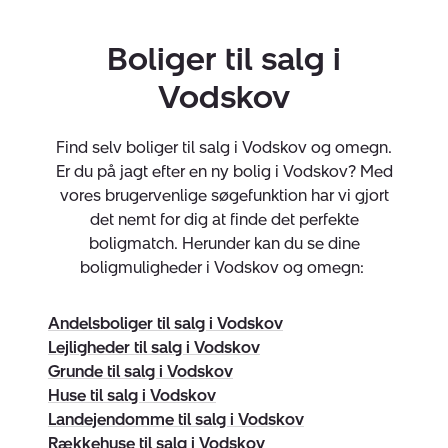
selv finde og flytte i noget nyt, er det også rart at vide,
hvor meget man potentielt kan købe bolig for. Vores
Boliger til salg i
salgvurdering er ganske gratis og helt uforpligtende, så
Vodskov
kontakt os endelig!
Find selv boliger til salg i Vodskov og omegn.
Vis din boligs potentiale
Er du på jagt efter en ny bolig i Vodskov? Med
Vi skræddersyr sammen en marketingplan, som giver
vores brugervenlige søgefunktion har vi gjort
mening for dig. Nybolig Vodskov sikrer, at din bolig
det nemt for dig at finde det perfekte
bliver præsenteret på bedst mulig vis. Med
boligmatch. Herunder kan du se dine
SalesStyling
kan vi sørge for, at den rigtige køberprofil
boligmuligheder i Vodskov og omegn:
kan se sig selv i boligens indretning.
Andelsboliger til salg i Vodskov
Trænger din bolig til nyt tag eller en tilbygning – så kan
Lejligheder til salg i Vodskov
vi med
Nybolig Visual
gøre det så konkret og visuelt
Grunde til salg i Vodskov
som muligt for interesserede. Renoveringsmuligheder
Huse til salg i Vodskov
behøver ikke være en hæmsko for et salg.
Landejendomme til salg i Vodskov
Rækkehuse til salg i Vodskov
Kom ud til de rigtige købere