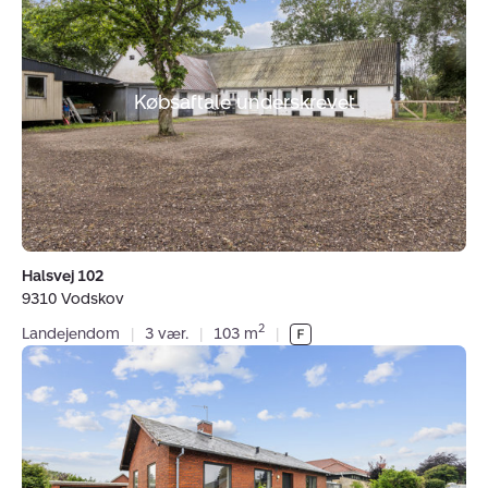
102,
9310
Vodskov
Købsaftale underskrevet
Halsvej 102
9310 Vodskov
2
Landejendom
|
3 vær.
|
103 m
|
Villa:
Vodskov
Kirkevej
63,
9310