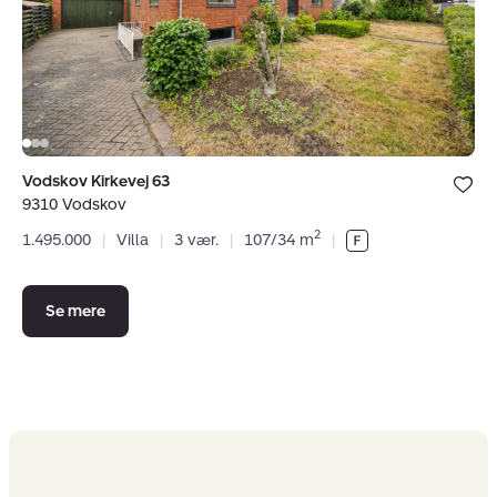
Vodskov
Bolig er ge
Vodskov Kirkevej 63
under dine
9310 Vodskov
favoritter.
2
1.495.000
|
Villa
|
3 vær.
|
107/34 m
|
Se mere