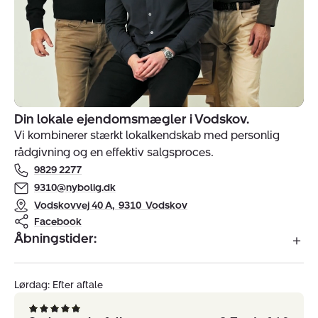
Din lokale ejendomsmægler i Vodskov.
Indehavere
Vi kombinerer stærkt lokalkendskab med personlig
af
rådgivning og en effektiv salgsproces.
ejendomsmægler
9829 2277
Nybolig
Vodskov
9310@nybolig.dk
Vodskovvej 40 A
,
9310
Vodskov
Facebook
Åbningstider:
Lørdag: Efter aftale