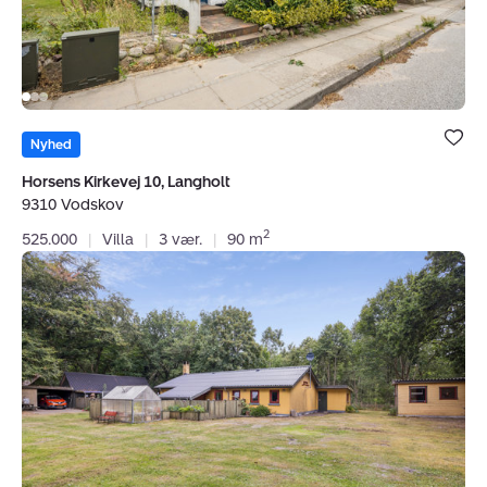
Bolig er ge
under dine
Nyhed
favoritter.
Horsens Kirkevej 10, Langholt
9310 Vodskov
2
525.000
|
Villa
|
3 vær.
|
90 m
Villa:
Sønderskovvej
120,
9370
Hals