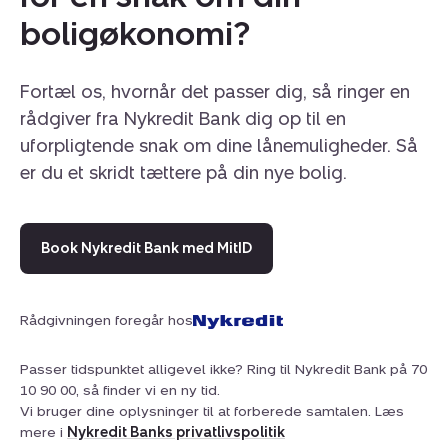
idrætshal og et aktivt foreningsliv med masser af
boligøkonomi?
aktiviteter. Samtidigt er der kort vej til Mariager Fjord og
Bramslev Bakker, hvor der er et enestående
naturområde.
Fortæl os, hvornår det passer dig, så ringer en
rådgiver fra Nykredit Bank dig op til en
uforpligtende snak om dine lånemuligheder. Så
er du et skridt tættere på din nye bolig.
Book Nykredit Bank med MitID
Rådgivningen foregår hos
Passer tidspunktet alligevel ikke? Ring til Nykredit Bank på 70
10 90 00, så finder vi en ny tid.
Vi bruger dine oplysninger til at forberede samtalen. Læs
mere i
Nykredit Banks privatlivspolitik