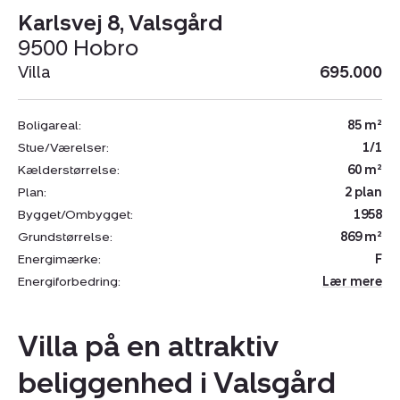
Karlsvej 8, Valsgård
9500 Hobro
Villa
695.000
Boligareal:
85 m²
Stue/Værelser:
1/1
Kælderstørrelse:
60 m²
Plan:
2 plan
Bygget/Ombygget:
1958
Grundstørrelse:
869 m²
Energimærke:
F
Energiforbedring:
Lær mere
Villa på en attraktiv
beliggenhed i Valsgård