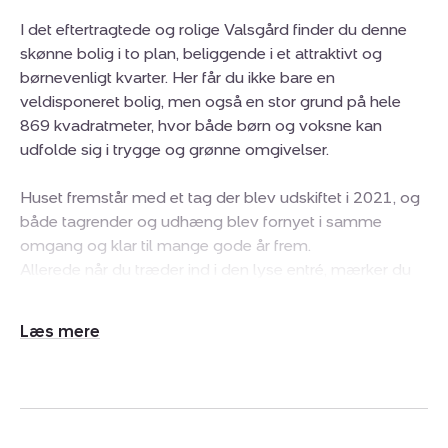
I det eftertragtede og rolige Valsgård finder du denne
skønne bolig i to plan, beliggende i et attraktivt og
børnevenligt kvarter. Her får du ikke bare en
veldisponeret bolig, men også en stor grund på hele
869 kvadratmeter, hvor både børn og voksne kan
udfolde sig i trygge og grønne omgivelser.
Huset fremstår med et tag der blev udskiftet i 2021, og
både tagrender og udhæng blev fornyet i samme
omgang og klar til mange gode år frem.
Allerede når du træder ind i den lyse entré, mærker du
den gode stemning. Herfra er der adgang til et værelse
og videre ind i en stue, der både er rummelig og let at
Udvid/skjul
indrette og giver mulighed for både afslapning og
tekst
samvær. Gennem en charmerende bue åbner stuen sig
mod alrummet, hvor spisebordet naturligt får sin plads,
og hvor gæster og familie kan samles til både hverdag
og fest.