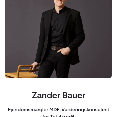
Kopier link
Del via mail
Zander Bauer
Ejendomsmægler MDE, Vurderingskonsulent
for Totalkredit