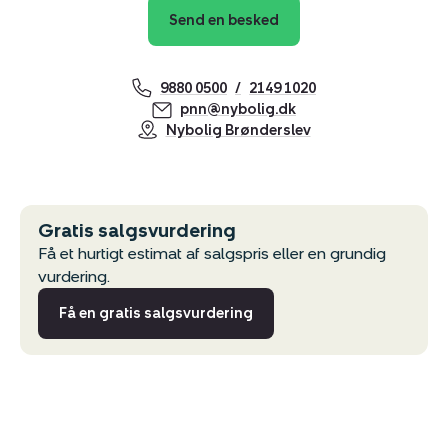
Send en besked
9880 0500
2149 1020
pnn@nybolig.dk
Nybolig Brønderslev
Gratis salgsvurdering
Få et hurtigt estimat af salgspris eller en grundig
vurdering.
Få en gratis salgsvurdering