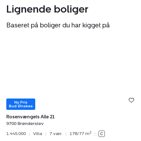
Lignende boliger
Baseret på boliger du har kigget på
Villa:
Vi
Rosenvængets
Sn
Alle
4,
21,
9
9700
Br
Brønderslev
Ny Pris
Bud Ønskes
Rosenvængets Alle 21
9700 Brønderslev
Sn
2
1.445.000
|
Villa
|
7 vær.
|
178/77 m
|
97