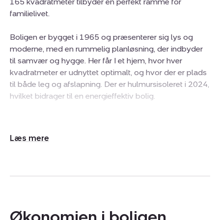
165 kvadratmeter tilbyder en perfekt ramme for
familielivet.
Boligen er bygget i 1965 og præsenterer sig lys og
moderne, med en rummelig planløsning, der indbyder
til samvær og hygge. Her får I et hjem, hvor hver
kvadratmeter er udnyttet optimalt, og hvor der er plads
til både leg og afslapning. Der er hulmursisoleret i 2024,
hvilket bidrager til en energieffektiv bolig.
Når I træder ind i villaen, mødes I af en lys stue, hvor det
varme lys strømmer ind gennem de store vinduer. Den
Udvid/skjul
åbne forbindelse til udestuen skaber en harmonisk
tekst
overgang til haven, hvor I kan nyde morgenkaffen i
solen eller tilbringe hyggelige aftener med familien.
Villaen rummer to velindrettede værelser, der kan
tilpasses efter jeres behov og mulighed for at lave en
værelse mere, samt et moderne badeværelse, der er
Økonomien i boligen
indrettet med stil og funktionalitet for øje og renoveret i