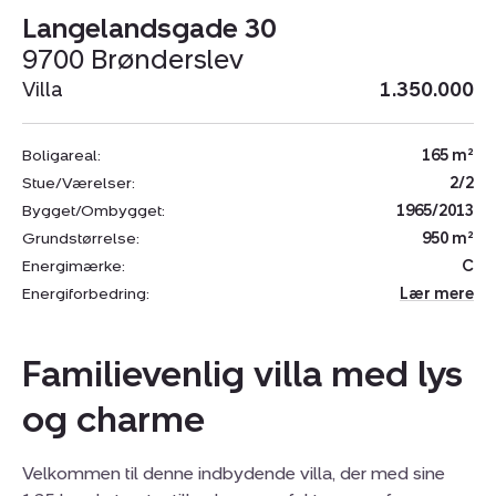
Langelandsgade 30
9700 Brønderslev
Villa
1.350.000
Boligareal:
165 m²
Stue/Værelser:
2/2
Bygget/Ombygget:
1965/2013
Grundstørrelse:
950 m²
Energimærke:
C
Energiforbedring:
Lær mere
Familievenlig villa med lys
og charme
Velkommen til denne indbydende villa, der med sine