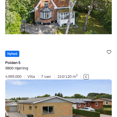
Hjørring
Bolig er ge
under dine
Nyhed
favoritter.
Polden 5
9800 Hjørring
2
4.995.000
|
Villa
|
7 vær.
|
210/120 m
|
Villa:
Kingosvej
30,
9800
Hjørring