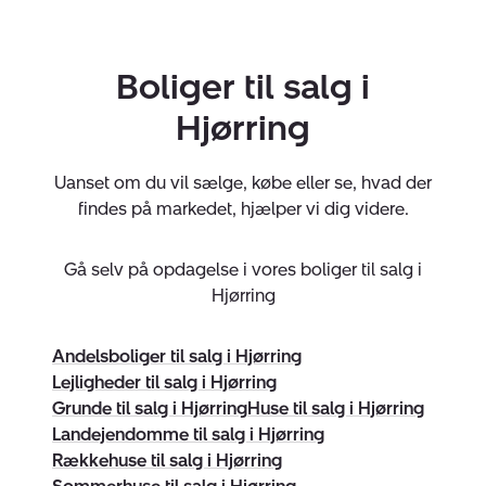
Vi glæder os til at høre fra dig!
Virksomheden har tegnet ansvarsforsikring og
Boliger til salg i
garantistillelse hos HDI Forsikring telefon 3336 9597.
Forsikring dækker kun formidling af ejendomme
Hjørring
beliggende i Danmark fra kontorer beliggende i Europa.
Uanset om du vil sælge, købe eller se, hvad der
findes på markedet, hjælper vi dig videre.
Gå selv på opdagelse i vores boliger til salg i
CVR:
46162846
Hjørring
Andelsboliger til salg i Hjørring
Lejligheder til salg i Hjørring
Grunde til salg i Hjørring
Huse til salg i Hjørring
Landejendomme til salg i Hjørring
Rækkehuse til salg i Hjørring