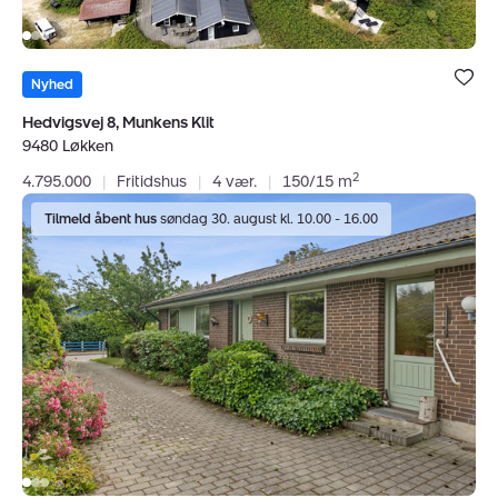
Bolig er ge
under dine
Nyhed
favoritter.
Hedvigsvej 8, Munkens Klit
9480 Løkken
2
4.795.000
|
Fritidshus
|
4 vær.
|
150/15 m
Villa:
Tilmeld åbent hus
søndag 30. august kl. 10.00 - 16.00
Mejerivangen
16,
Mygdal,
9800
Hjørring