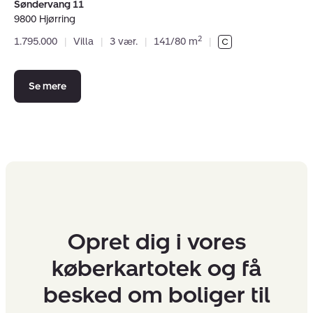
Søndervang 11
9800 Hjørring
2
1.795.000
|
Villa
|
3 vær.
|
141/80 m
|
Se mere
Opret dig i vores
køberkartotek og få
besked om boliger til