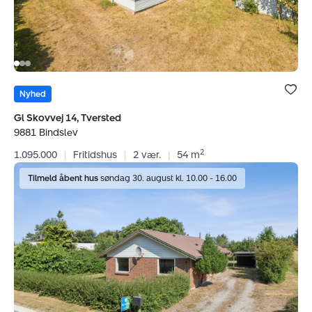
Bolig er ge
under dine
Nyhed
favoritter.
Gl Skovvej 14, Tversted
9881 Bindslev
2
1.095.000
|
Fritidshus
|
2 vær.
|
54 m
Villa:
Tilmeld åbent hus
søndag 30. august kl. 10.00 - 16.00
Bjergbyvej
7,
Tornby,
9850
Hirtshals