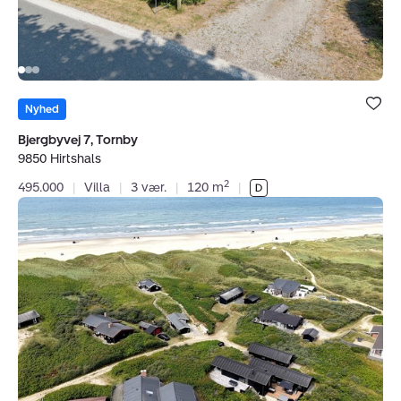
Bolig er ge
under dine
Nyhed
favoritter.
Bjergbyvej 7, Tornby
9850 Hirtshals
2
495.000
|
Villa
|
3 vær.
|
120 m
|
Fritidshus:
Hedvigsvej
8,
Munkens
Klit,
9480
Løkken