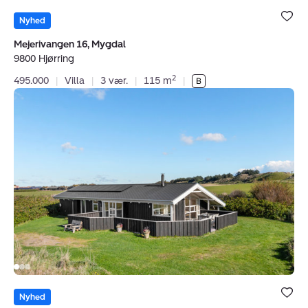
Bolig er ge
under dine
Nyhed
favoritter.
Mejerivangen 16, Mygdal
9800 Hjørring
2
495.000
|
Villa
|
3 vær.
|
115 m
|
Fritidshus:
Jævndøgnsvej
2,
Skal
Klit,
9800
Hjørring
Bolig er ge
under dine
Nyhed
favoritter.