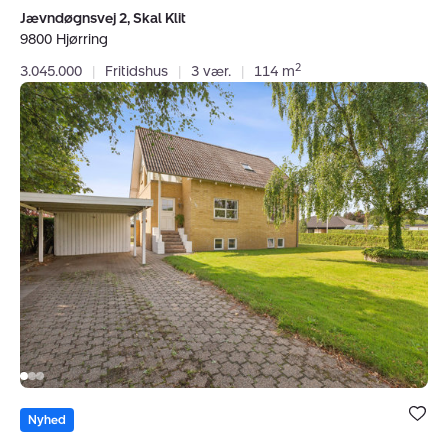
Jævndøgnsvej 2, Skal Klit
9800 Hjørring
2
3.045.000
|
Fritidshus
|
3 vær.
|
114 m
Villa:
Søndervang
11,
9800
Hjørring
Bolig er ge
under dine
Nyhed
favoritter.