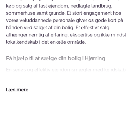
køb og salg af fast ejendom, nedlagte landbrug,
sommerhuse samt grunde. Et stort engagement hos
vores veluddannede personale giver os gode kort på
hånden ved salget af din bolig. Et effektivt salg
afhænger nemlig af erfaring, ekspertise og ikke mindst
lokalkendskab i det enkelte område.
Få hjælp til at sælge din bolig i Hjørring
En seriøs og effektiv ejendomsmægler med kendskab
til Hjørring er afgørende for at din bolig bliver solgt
hurtigst muligt og til den bedste pris.
Udvid/skjul
tekst
Hos Nybolig Hjørring er vi altid klar til at hjælpe dig
med at sælge din bolig, og vi vil gerne give dig et
gratis og uforpligtende bud på, hvad din bolig i
Hjørring og omegn kan sælges for.