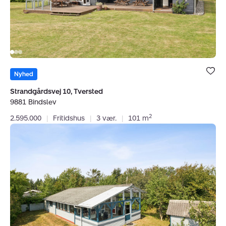
Bolig er ge
under dine
Nyhed
favoritter.
Strandgårdsvej 10, Tversted
9881 Bindslev
2
2.595.000
|
Fritidshus
|
3 vær.
|
101 m
Fritidshus:
Gl
Skovvej
14,
Tversted,
9881
Bindslev