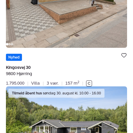
Bolig er ge
under dine
Nyhed
favoritter.
Kingosvej 30
9800 Hjørring
2
1.795.000
|
Villa
|
3 vær.
|
157 m
|
Fritidshus:
Tilmeld åbent hus
søndag 30. august kl. 10.00 - 16.00
Strandgårdsvej
10,
Tversted,
9881
Bindslev