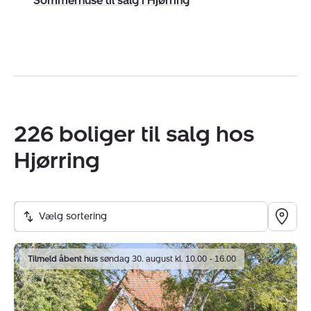
Sommerhuse til salg i Hjørring
226 boliger til salg hos
Hjørring
Vælg sortering
Villa:
Tilmeld åbent hus
søndag 30. august kl. 10.00 - 16.00
Polden
5,
9800