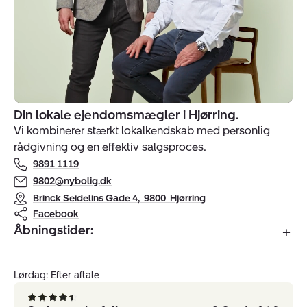
Din lokale ejendomsmægler i Hjørring.
Indehavere
Vi kombinerer stærkt lokalkendskab med personlig
af
rådgivning og en effektiv salgsproces.
ejendomsmægler
9891 1119
Nybolig
Hjørring
9802@nybolig.dk
Brinck Seidelins Gade 4
,
9800
Hjørring
Facebook
Åbningstider:
Lørdag: Efter aftale